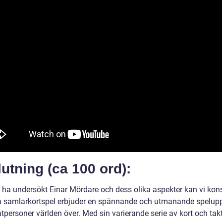
utning (ca 100 ord):
tt ha undersökt Einar Mördare och dess olika aspekter kan vi kon
ta samlarkortspel erbjuder en spännande och utmanande spelup
atpersoner världen över. Med sin varierande serie av kort och tak