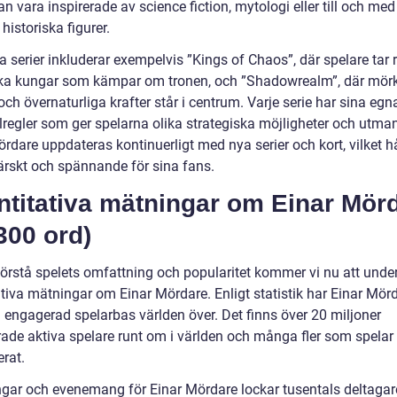
n vara inspirerade av science fiction, mytologi eller till och med
 historiska figurer.
 serier inkluderar exempelvis ”Kings of Chaos”, där spelare tar r
ka kungar som kämpar om tronen, och ”Shadowrealm”, där mör
ch övernaturliga krafter står i centrum. Varje serie har sina egn
lregler som ger spelarna olika strategiska möjligheter och utman
rdare uppdateras kontinuerligt med nya serier och kort, vilket hå
färskt och spännande för sina fans.
ntitativa mätningar om Einar Mör
300 ord)
 förstå spelets omfattning och popularitet kommer vi nu att und
ativa mätningar om Einar Mördare. Enligt statistik har Einar Mör
h engagerad spelarbas världen över. Det finns över 20 miljoner
erade aktiva spelare runt om i världen och många fler som spelar
erat.
ngar och evenemang för Einar Mördare lockar tusentals deltagar