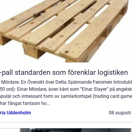
Eur-pall standarden som förenklar logistiken
r Mördare: En Översikt över Detta Spännande Fenomen Introdukt
50 ord): Einar Mördare, även känt som ”Einar Slayer” på engelsk
opulär och intressant form av samlarkortspel (trading card game
ar fångat fantasin ho...
oria Uddenholm
08 augusti