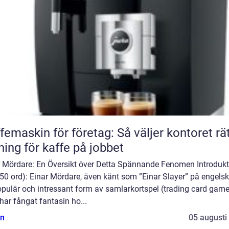
femaskin för företag: Så väljer kontoret rä
ning för kaffe på jobbet
r Mördare: En Översikt över Detta Spännande Fenomen Introdukt
50 ord): Einar Mördare, även känt som ”Einar Slayer” på engelsk
opulär och intressant form av samlarkortspel (trading card game
ar fångat fantasin ho...
n
05 augusti