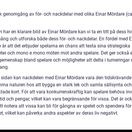
sk genomgång av för- och nackdelar med olika Einar Mördare (c
i har en klarare bild av Einar Mördare kan vi ta en titt på dess hi
ng och utforska både dess för- och nackdelar. En fördel med E
är att det erbjuder spelarna en chans att testa sina strategiska
eter och mono e mono möten mot andra spelare. Det ger också e
 gemenskap bland spelare och möjligheter att delta i turneringar
ang.
 sidan kan nackdelen med Einar Mördare vara den tidskrävande
ma naturen hos att bygga en stark lek och samla sällsynta och
ktade kort. För att vara konkurrenskraftig kan spelare behöva in
tid och pengar, vilket kan vara begränsande för vissa. Det är oc
att notera att vissa kan bli för gångna av spelet och spendera fö
et, vilket kan påverka andra aspekter av deras liv negativt.