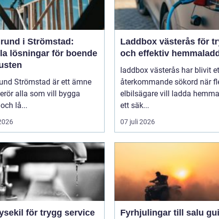
rund i Strömstad:
Laddbox västerås för t
la lösningar för boende
och effektiv hemmalad
kusten
laddbox västerås har blivit et
und Strömstad är ett ämne
återkommande sökord när fl
rör alla som vill bygga
elbilsägare vill ladda hemm
och lå...
ett säk...
 2026
07 juli 2026
ysekil för trygg service
Fyrhjulingar till salu guide