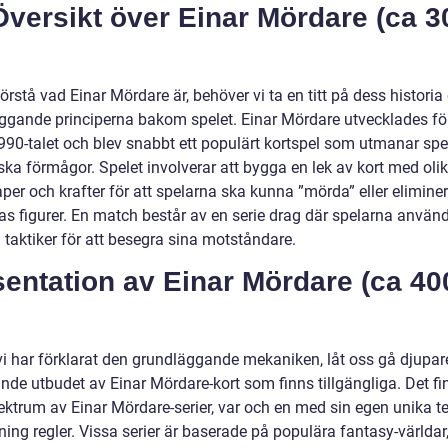
versikt över Einar Mördare (ca 3
förstå vad Einar Mördare är, behöver vi ta en titt på dess historia
ggande principerna bakom spelet. Einar Mördare utvecklades fö
990-talet och blev snabbt ett populärt kortspel som utmanar spe
ska förmågor. Spelet involverar att bygga en lek av kort med oli
per och krafter för att spelarna ska kunna ”mörda” eller elimine
as figurer. En match består av en serie drag där spelarna använd
 taktiker för att besegra sina motståndare.
entation av Einar Mördare (ca 40
i har förklarat den grundläggande mekaniken, låt oss gå djupare 
de utbudet av Einar Mördare-kort som finns tillgängliga. Det fin
pektrum av Einar Mördare-serier, var och en med sin egen unika 
ning regler. Vissa serier är baserade på populära fantasy-världa