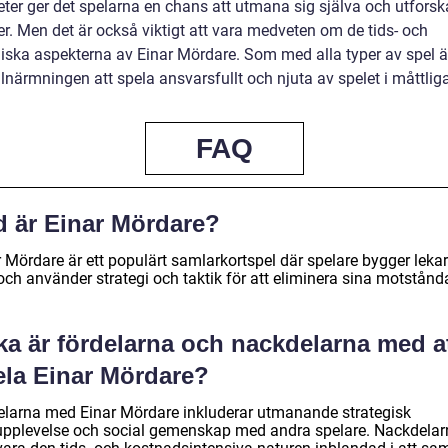
eter ger det spelarna en chans att utmana sig själva och utforsk
er. Men det är också viktigt att vara medveten om de tids- och
ska aspekterna av Einar Mördare. Som med alla typer av spel ä
llnärmningen att spela ansvarsfullt och njuta av spelet i måttlig
FAQ
d är Einar Mördare?
 Mördare är ett populärt samlarkortspel där spelare bygger lekar
och använder strategi och taktik för att eliminera sina motstånd
ka är fördelarna och nackdelarna med a
ela Einar Mördare?
elarna med Einar Mördare inkluderar utmanande strategisk
upplevelse och social gemenskap med andra spelare. Nackdelar