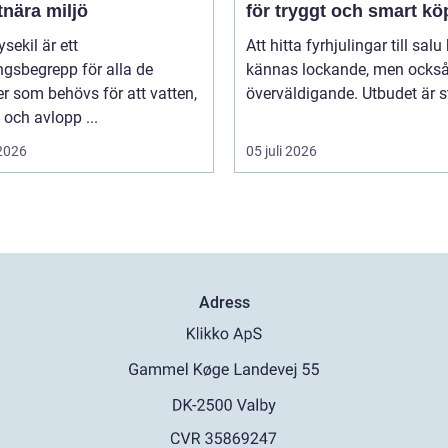
tnära miljö
för tryggt och smart kö
sekil är ett
Att hitta fyrhjulingar till salu
gsbegrepp för alla de
kännas lockande, men också 
er som behövs för att vatten,
överväldigande. Utbudet är st
och avlopp ...
 2026
05 juli 2026
Adress