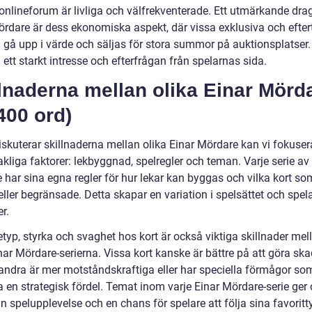
 onlineforum är livliga och välfrekventerade. Ett utmärkande dra
ördare är dess ekonomiska aspekt, där vissa exklusiva och efter
n gå upp i värde och säljas för stora summor på auktionsplatser.
 ett starkt intresse och efterfrågan från spelarnas sida.
lnaderna mellan olika Einar Mörd
400 ord)
iskuterar skillnaderna mellan olika Einar Mördare kan vi fokuser
kliga faktorer: lekbyggnad, spelregler och teman. Varje serie av
 har sina egna regler för hur lekar kan byggas och vilka kort so
 eller begränsade. Detta skapar en variation i spelsättet och spel
er.
yp, styrka och svaghet hos kort är också viktiga skillnader mel
nar Mördare-serierna. Vissa kort kanske är bättre på att göra ska
ndra är mer motståndskraftiga eller har speciella förmågor so
a en strategisk fördel. Temat inom varje Einar Mördare-serie ger
 spelupplevelse och en chans för spelare att följa sina favoritt