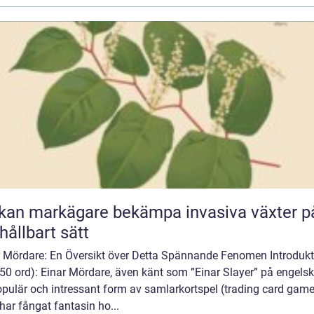
kan markägare bekämpa invasiva växter p
 hållbart sätt
r Mördare: En Översikt över Detta Spännande Fenomen Introdukt
50 ord): Einar Mördare, även känt som ”Einar Slayer” på engelsk
opulär och intressant form av samlarkortspel (trading card game
ar fångat fantasin ho...