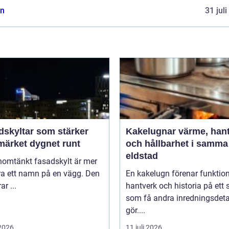
n
31 jul
dskyltar som stärker
Kakelugnar värme, hantverk
märket dygnet runt
och hållbarhet i samma
eldstad
nomtänkt fasadskylt är mer
ra ett namn på en vägg. Den
En kakelugn förenar funktion
ar ...
hantverk och historia på ett 
som få andra inredningsdeta
gör....
 2026
11 juli 2026