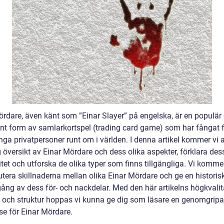
ördare, även känt som ”Einar Slayer” på engelska, är en populär
ant form av samlarkortspel (trading card game) som har fångat 
ga privatpersoner runt om i världen. I denna artikel kommer vi a
 översikt av Einar Mördare och dess olika aspekter, förklara des
itet och utforska de olika typer som finns tillgängliga. Vi komm
utera skillnaderna mellan olika Einar Mördare och ge en historis
ng av dess för- och nackdelar. Med den här artikelns högkvalit
l och struktur hoppas vi kunna ge dig som läsare en genomgrip
se för Einar Mördare.