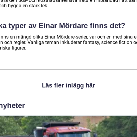
vara den tids- och kostnadsintensiva naturen inblandad i att sa
och bygga en stark lek.
ka typer av Einar Mördare finns det?
finns en mängd olika Einar Mördare-serier, var och en med sina 
 och regler. Vanliga teman inkluderar fantasy, science fiction o
riska figurer.
Läs fler inlägg här
 nyheter