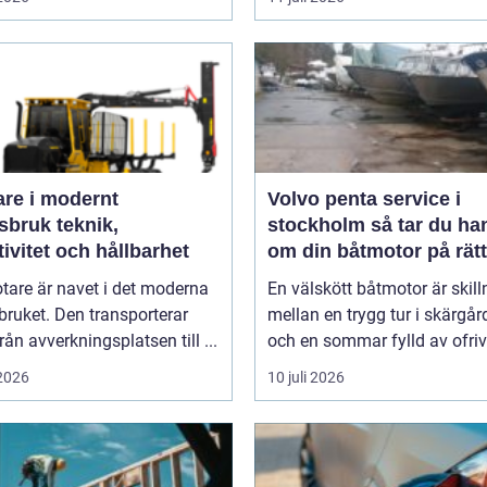
are i modernt
Volvo penta service i
uk teknik,
stockholm så tar du hand
tivitet och hållbarhet
om din båtmotor på rätt
tare är navet i det moderna
En välskött båtmotor är skil
ruket. Den transporterar
mellan en trygg tur i skärgå
från avverkningsplatsen till ...
och en sommar fylld av ofrivil
 2026
10 juli 2026