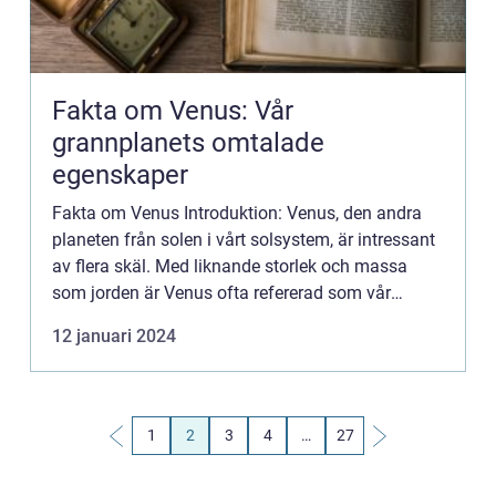
Fakta om Venus: Vår
grannplanets omtalade
egenskaper
Fakta om Venus Introduktion: Venus, den andra
planeten från solen i vårt solsystem, är intressant
av flera skäl. Med liknande storlek och massa
som jorden är Venus ofta refererad som vår
”systerplanet”. Trots detta skiljer sig Venus
12 januari 2024
avsev...
1
2
3
4
…
27