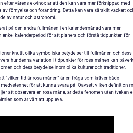
n efter vårens ekvinox är att den kan vara mer förknippad med
av förnyelse och förändring. Detta kan vara särskilt vackert oc
ade av natur och astronomi.
erat på den andra fullmånen i en kalendermånad vara mer
en enkel kalenderperiod för att planera och förstå tidpunkten för
ditioner knutit olika symboliska betydelser till fullmånen och dess
servera hur denna variation i tidpunkter för rosa månen kan påver
omen och dess betydelse inom olika kulturer och traditioner.
att ”vilken tid är rosa månen” är en fråga som kräver både
medvetenhet för att kunna svara på. Oavsett vilken definition 
äljer att observera en rosa måne, är detta fenomen utan tvekan e
imlen som är värt att uppleva.