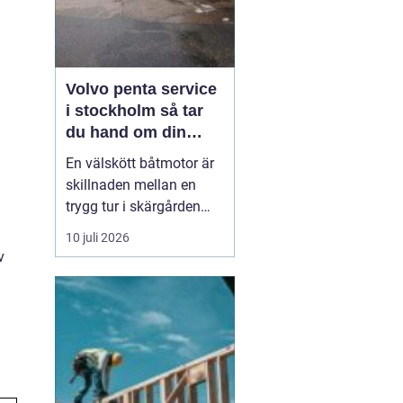
Volvo penta service
i stockholm så tar
du hand om din
båtmotor på rätt sätt
En välskött båtmotor är
skillnaden mellan en
trygg tur i skärgården
och en sommar fylld av
10 juli 2026
ofrivilliga stopp. Många
v
båtägare i
Stockholmsområdet
använder Volvo Penta,
just eftersom motorerna
är driftsäkra och
anpassade för nordiska
förhållanden. Men ...