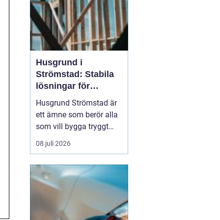
Husgrund i
Strömstad: Stabila
lösningar för
boende vid kusten
Husgrund Strömstad är
ett ämne som berör alla
som vill bygga tryggt
och långsiktigt nära
08 juli 2026
havet. Närheten till
saltvatten, hårda vindar
och bergig terräng ställer
höga krav på både p...