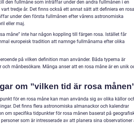
 till den fullmåne som inträffar under den andra fullmånen i en
art tredje år. Det finns också ett annat sätt att definiera en ros
ffar under den första fullmånen efter vårens astronomiska
ril eller maj.
osa måne” inte har någon koppling till färgen rosa. Istället får
mal europeisk tradition att namnge fullmånarna efter olika
beroende på vilken definition man använder. Båda typerna är
r och månbesökare. Många anser att en rosa måne är en unik o
ngar om ”vilken tid är rosa månen
dpunkt för en rosa måne kan man använda sig av olika källor oc
tningar. Det finns flera astronomiska almanackor och kalendrar
ion om specifika tidpunkter för rosa månen baserat på geografis
personer som är intresserade av att planera sina observationer