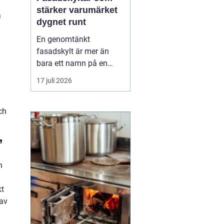
stärker varumärket
a
dygnet runt
En genomtänkt
fasadskylt är mer än
bara ett namn på en
vägg. Den fungerar som
17 juli 2026
företagets ansikte utåt,
leder kunder rätt och
ch
signalerar kvalitet innan
någon ens har klivit
innanför dörren. F&o...
”
h
kt
 av