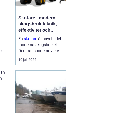
h
Skotare i modernt
skogsbruk teknik,
effektivitet och
hållbarhet
En
skotare
är navet i det
moderna skogsbruket.
Den transporterar virke
ka
från avverkningsplatsen
10 juli 2026
till bilväg eller
timmerupplag, ofta i
man
svårtillgänglig terräng
n
och under tuffa
förhållanden. Rä...