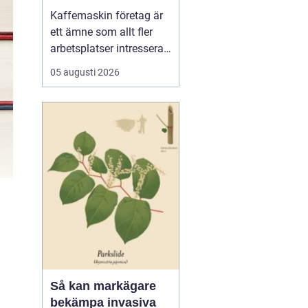
för kaffe på jobbet
Kaffemaskin företag är
ett ämne som allt fler
arbetsplatser intresserar
sig för när de vill höja
05 augusti 2026
trivsel och effektivitet på
kontoret. Kaffe har blivit
en naturlig del av
arbetsdagen, och många
medarbetare up...
Så kan markägare
bekämpa invasiva