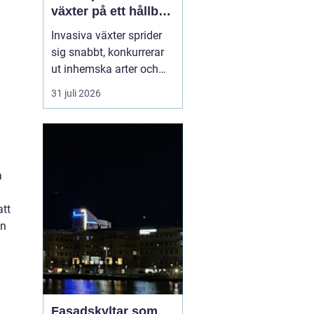
växter på ett hållbart
sätt
Invasiva växter sprider
sig snabbt, konkurrerar
ut inhemska arter och
kan på sikt förändra hela
31 juli 2026
ekosystem. De orsakar
också stora kostnader
för både privatpersoner,
företag och samhälle.
För markägare blir
a
frågan därför inte om
man ska agera, utan
att
hu...
en
Fasadskyltar som