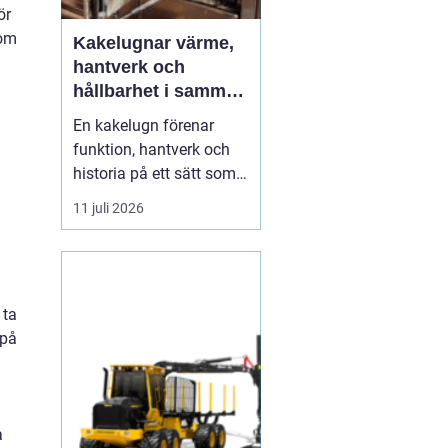
ör
 om
Kakelugnar värme,
hantverk och
hållbarhet i samma
eldstad
En kakelugn förenar
funktion, hantverk och
historia på ett sätt som
få andra
11 juli 2026
inredningsdetaljer gör.
Den ger en jämn och
behaglig värme, skapar
en tydlig samlingspunkt
 ta
i rummet och bidrar
 på
samtidigt till lägre
energikostnader. I en tid
där många söker...
a