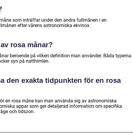
?
llmåne som inträffar under den andra fullmånen i en
llmånen efter vårens astronomiska ekvinox.
r av rosa månar?
 månar beroende på vilken definition man använder. Båda typerna
acker syn på natthimlen.
 den exakta tidpunkten för en rosa
 för en rosa måne kan man använda sig av astronomiska
nomiska appar som ger detaljerad information om specifika
läge och tidszon.