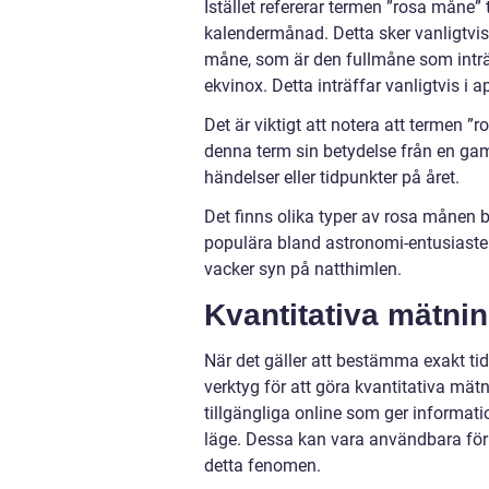
Istället refererar termen ”rosa måne”
kalendermånad. Detta sker vanligtvis v
måne, som är den fullmåne som inträ
ekvinox. Detta inträffar vanligtvis i ap
Det är viktigt att notera att termen ”r
denna term sin betydelse från en gam
händelser eller tidpunkter på året.
Det finns olika typer av rosa månen 
populära bland astronomi-entusiaste
vacker syn på natthimlen.
Kvantitativa mätni
När det gäller att bestämma exakt ti
verktyg för att göra kvantitativa mä
tillgängliga online som ger informat
läge. Dessa kan vara användbara för 
detta fenomen.