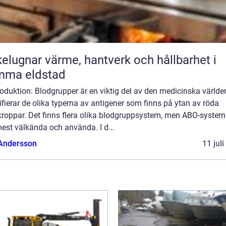
ärme, hantverk och hållbarhet i
mma eldstad
roduktion: Blodgrupper är en viktig del av den medicinska världe
ifierar de olika typerna av antigener som finns på ytan av röda
kroppar. Det finns flera olika blodgruppsystem, men ABO-system
est välkända och använda. I d...
 Andersson
11 jul