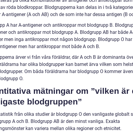
aseras på olika kombinationer av antigener och antikroppar som
av röda blodkroppar. Blodgrupperna kan delas in i två kategorier
 A-antigener (A och AB) och de som inte har dessa antigen (B o
pp A har A-antigener och antikroppar mot blodgrupp B. Blodgru
ener och antikroppar mot blodgrupp A. Blodgrupp AB har både A-
er men inga antikroppar mot någon blodgrupp. Blodgrupp O har 
-antigener men har antikroppar mot både A och B.
pperna ärver vi från våra föräldrar, där A och B är dominanta öv
räldrarna har olika blodgrupper kan barnet ärva vilken som hels
lodgrupper. Om båda föräldrarna har blodgrupp O kommer även
blodgrupp O.
titativa mätningar om ”vilken är
ligaste blodgruppen”
tatistik från olika studier är blodgrupp O den vanligaste globalt se
grupp A och B. Blodgrupp AB är den minst vanliga. Exakta
ngsmönster kan variera mellan olika regioner och etnicitet.