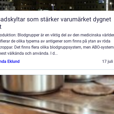
adskyltar som stärker varumärket dygnet
t
roduktion: Blodgrupper är en viktig del av den medicinska världe
ifierar de olika typerna av antigener som finns på ytan av röda
kroppar. Det finns flera olika blodgruppsystem, men ABO-system
est välkända och använda. I d...
da Eklund
17 jul