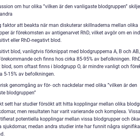
ssion om hur olika ”vilken är den vanligaste blodgruppen” skilje
randra
g faktor att beakta när man diskuterar skillnaderna mellan olika
pper är förekomsten av antigenarvet RhD, vilket avgör om en ind
tivt eller RhD-negativt blod.
itivt blod, vanligtvis förknippat med blodgrupperna A, B och AB,
 förekommande och finns hos cirka 85-95% av befolkningen. Rh
t blod, som oftast finns i blodgrupp O, är mindre vanligt och fö
ka 5-15% av befolkningen.
orisk genomgång av för- och nackdelar med olika ”vilken är den
ste blodgruppen”
kt sett har studier försökt att hitta kopplingar mellan olika blod
kdomar, men resultaten har varit varierande och komplexa. Vissa
tifierat potentiella kopplingar mellan vissa blodgrupper och öka
sa sjukdomar, medan andra studier inte har funnit några signifik
d.