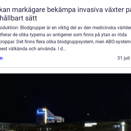
kan markägare bekämpa invasiva växter p
 hållbart sätt
roduktion: Blodgrupper är en viktig del av den medicinska världe
ifierar de olika typerna av antigener som finns på ytan av röda
kroppar. Det finns flera olika blodgruppsystem, men ABO-system
est välkända och använda. I d...
n
31 jul