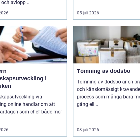
och avlopp ...
 2026
05 juli 2026
rn
Tömning av dödsbo
skapsutveckling i
Tömning av dödsbo är en pr
tiken
och känslomässigt krävand
skapsutveckling via
process som många bara mö
ng online handlar om att
gång ell...
vardagen som chef både mer
 2026
03 juli 2026