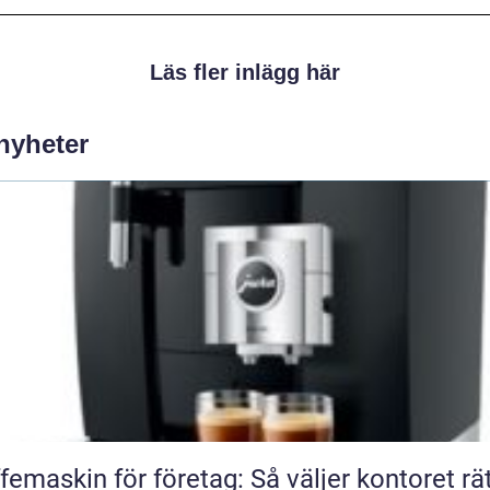
Läs fler inlägg här
 nyheter
femaskin för företag: Så väljer kontoret rä