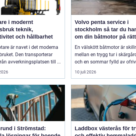
are i modernt
Volvo penta service i
uk teknik,
stockholm så tar du hand
tivitet och hållbarhet
om din båtmotor på rätt
tare är navet i det moderna
En välskött båtmotor är skil
ruket. Den transporterar
mellan en trygg tur i skärgå
från avverkningsplatsen till ...
och en sommar fylld av ofrivil
 2026
10 juli 2026
rund i Strömstad:
Laddbox västerås för t
la lösningar för boende
och effektiv hemmalad