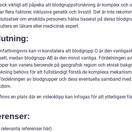
dock viktigt att påpeka att blodgruppsforskning är komplex och o
ar flera faktorer, inklusive genetik och livsstil. Det är inte reko
 slutsatser om enskilda personers hälsa baserat på deras blodgr
ultera en läkare eller medicinsk expert.
utning:
attningsvis kan vi konstatera att blodgrupp O är den vanligas
 sett, medan blodgrupp AB är den minst vanliga. Fördelningen av
pper kan variera beroende på geografisk region och etnisk bakg
skning behövs för att fullständigt förstå de komplexa mekanis
ördelningen av blodgrupper och dess eventuella samband med
kdom.
inns en plats där en videoklipp kan infogas för att ytterligare fö
erenser:
 relevanta referenser här)