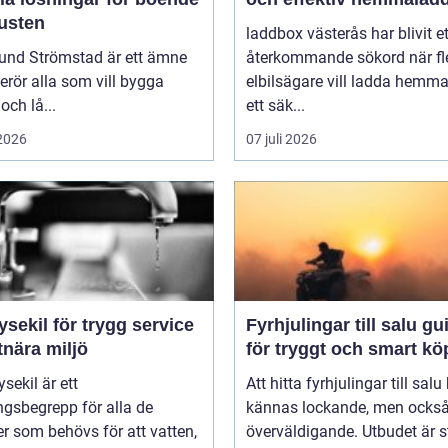
kusten
laddbox västerås har blivit et
und Strömstad är ett ämne
återkommande sökord när fl
rör alla som vill bygga
elbilsägare vill ladda hemm
och lå...
ett säk...
 2026
07 juli 2026
ysekil för trygg service
Fyrhjulingar till salu guide
tnära miljö
för tryggt och smart kö
sekil är ett
Att hitta fyrhjulingar till salu
gsbegrepp för alla de
kännas lockande, men också 
er som behövs för att vatten,
överväldigande. Utbudet är st