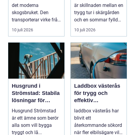
båtmotor på rätt
det moderna
är skillnaden mellan en
sätt
skogsbruket. Den
trygg tur i skärgården
transporterar virke från
och en sommar fylld
avverkningsplatsen till
av ofrivilli...
10 juli 2026
10 juli 2026
...
Husgrund i
Laddbox västerås
Strömstad: Stabila
för trygg och
lösningar för
effektiv
boende vid kusten
hemmaladdning
Husgrund Strömstad
laddbox västerås har
är ett ämne som berör
blivit ett
alla som vill bygga
återkommande sökord
tryggt och lå...
när fler elbilsägare vill