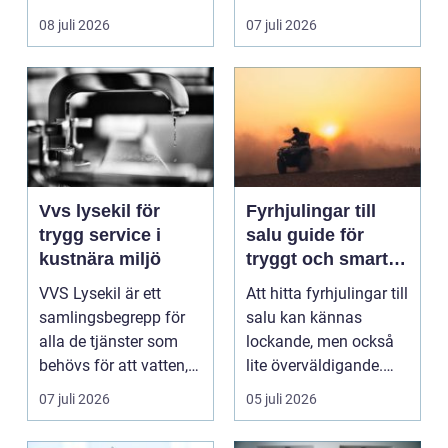
ladda hemma på ett
08 juli 2026
07 juli 2026
säk...
Vvs lysekil för
Fyrhjulingar till
trygg service i
salu guide för
kustnära miljö
tryggt och smart
köp
VVS Lysekil är ett
Att hitta fyrhjulingar till
samlingsbegrepp för
salu kan kännas
alla de tjänster som
lockande, men också
behövs för att vatten,
lite överväldigande.
värme och avlopp ...
Utbudet är stor...
07 juli 2026
05 juli 2026