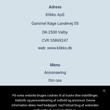
Adress
web:
www.klikko.dk
Menu
Annonsering
Om oss
Cookies
På vores website bruges cookies til at huske dine indstillinger,
Kontakta oss
statistik og personalisering af indhold og annoncer. Denne
Sitemap
information deles med tredjepart. Ved fortsat brug af websiden