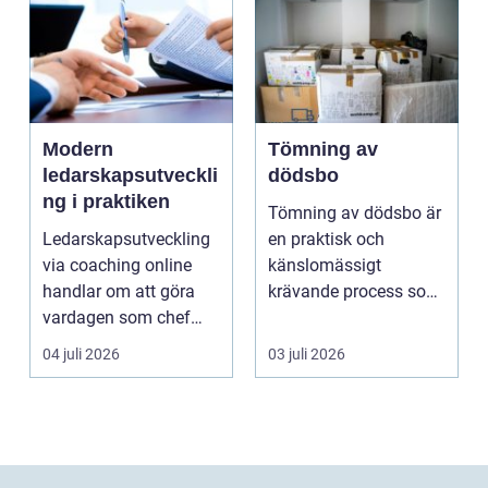
Modern
Tömning av
ledarskapsutveckli
dödsbo
ng i praktiken
Tömning av dödsbo är
Ledarskapsutveckling
en praktisk och
via coaching online
känslomässigt
handlar om att göra
krävande process som
vardagen som chef
många bara möter en
både mer h...
gång ell...
04 juli 2026
03 juli 2026