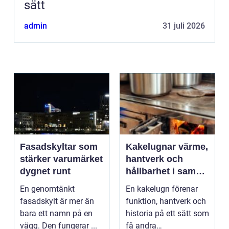
sätt
admin
31 juli 2026
Fasadskyltar som
Kakelugnar värme,
stärker varumärket
hantverk och
dygnet runt
hållbarhet i samma
eldstad
En genomtänkt
En kakelugn förenar
fasadskylt är mer än
funktion, hantverk och
bara ett namn på en
historia på ett sätt som
vägg. Den fungerar ...
få andra