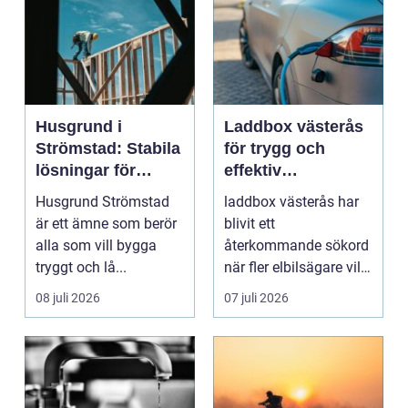
Husgrund i
Laddbox västerås
Strömstad: Stabila
för trygg och
lösningar för
effektiv
boende vid kusten
hemmaladdning
Husgrund Strömstad
laddbox västerås har
är ett ämne som berör
blivit ett
alla som vill bygga
återkommande sökord
tryggt och lå...
när fler elbilsägare vill
ladda hemma på ett
08 juli 2026
07 juli 2026
säk...