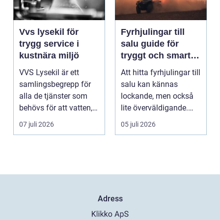
Vvs lysekil för
Fyrhjulingar till
trygg service i
salu guide för
kustnära miljö
tryggt och smart
köp
VVS Lysekil är ett
Att hitta fyrhjulingar till
samlingsbegrepp för
salu kan kännas
alla de tjänster som
lockande, men också
behövs för att vatten,
lite överväldigande.
värme och avlopp ...
Utbudet är stor...
07 juli 2026
05 juli 2026
Adress