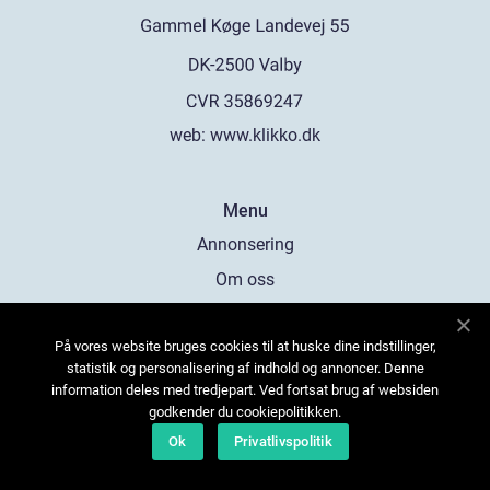
web:
www.klikko.dk
Menu
Annonsering
Om oss
Cookies
På vores website bruges cookies til at huske dine indstillinger,
Kontakta oss
statistik og personalisering af indhold og annoncer. Denne
Sitemap
information deles med tredjepart. Ved fortsat brug af websiden
godkender du cookiepolitikken.
Ok
Privatlivspolitik