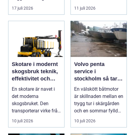
inredningsdetaljer
17 juli 2026
11 juli 2026
gör....
Skotare i modernt
Volvo penta
skogsbruk teknik,
service i
effektivitet och
stockholm så tar
hållbarhet
du hand om din
En skotare är navet i
En välskött båtmotor
båtmotor på rätt
det moderna
är skillnaden mellan en
sätt
skogsbruket. Den
trygg tur i skärgården
transporterar virke från
och en sommar fylld
avverkningsplatsen till
av ofrivilli...
10 juli 2026
10 juli 2026
...