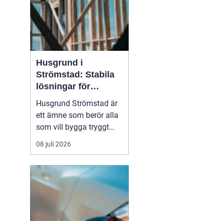
Husgrund i
Strömstad: Stabila
lösningar för
boende vid kusten
Husgrund Strömstad är
ett ämne som berör alla
som vill bygga tryggt
och långsiktigt nära
08 juli 2026
havet. Närheten till
saltvatten, hårda vindar
och bergig terräng ställer
höga krav på både p...