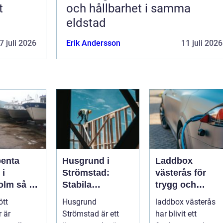
t
och hållbarhet i samma
eldstad
7 juli 2026
Erik Andersson
11 juli 2026
penta
Husgrund i
Laddbox
 i
Strömstad:
västerås för
så tar
Stabila
trygg och
d om din
lösningar för
effektiv
ött
Husgrund
laddbox västerås
r på rätt
boende vid
hemmaladdnin
 är
Strömstad är ett
har blivit ett
kusten