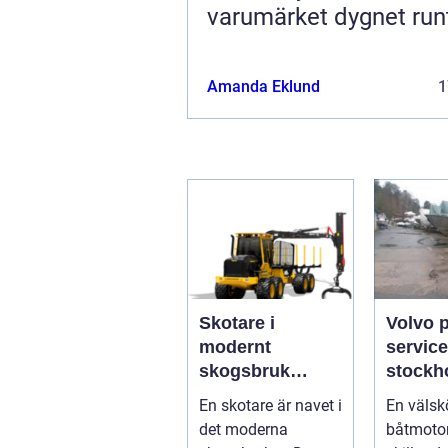
varumärket dygnet run
Amanda Eklund
1
Skotare i
Volvo 
modernt
service
skogsbruk
stockholm 
teknik,
du han
En skotare är navet i
En välsk
effektivitet och
båtmoto
det moderna
båtmotor
hållbarhet
sätt