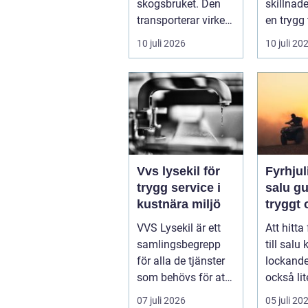
skogsbruket. Den
skillnad
transporterar virke
en trygg 
från
skärgård
10 juli 2026
10 juli 20
avverkningsplatsen
sommar f
till ...
ofrivilli...
Vvs lysekil för
Fyrhjuli
trygg service i
salu guide för
kustnära miljö
tryggt
köp
VVS Lysekil är ett
Att hitta
samlingsbegrepp
till salu
för alla de tjänster
lockand
som behövs för att
också lit
vatten, värme och
överväld
07 juli 2026
05 juli 20