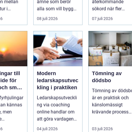
en mellan
ämne som berör
återkommande
tur i
alla som vill bygga
sökord när fler
en och en
tryggt och lå...
elbilsägare vill
26
08 juli 2026
07 juli 2026
ylld av
ladda hemma på et
säk...
ngar till
Modern
Tömning av
ledarskapsutvec
dödsbo
 och smart
kling i praktiken
Tömning av dödsb
 fyrhjulingar
Ledarskapsutveckli
är en praktisk och
 kan kännas
ng via coaching
känslomässigt
e, men
online handlar om
krävande process
e
att göra vardagen
som många bara
igande.
som chef både mer
möter en gång ell...
26
04 juli 2026
03 juli 2026