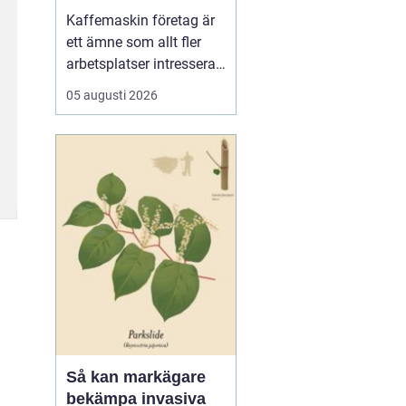
för kaffe på jobbet
Kaffemaskin företag är
ett ämne som allt fler
arbetsplatser intresserar
sig för när de vill höja
05 augusti 2026
trivsel och effektivitet på
kontoret. Kaffe har blivit
en naturlig del av
arbetsdagen, och många
medarbetare up...
Så kan markägare
bekämpa invasiva