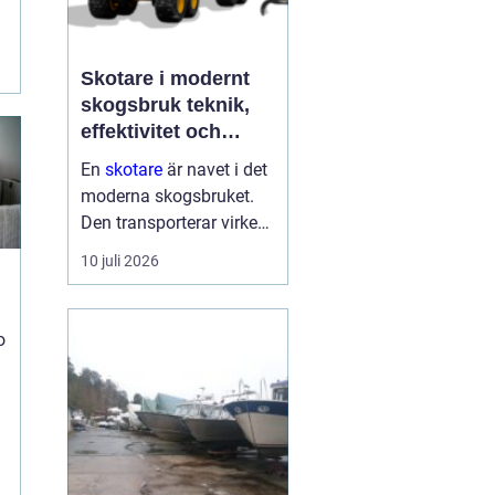
Skotare i modernt
t
skogsbruk teknik,
effektivitet och
hållbarhet
En
skotare
är navet i det
moderna skogsbruket.
Den transporterar virke
från avverkningsplatsen
10 juli 2026
till bilväg eller
timmerupplag, ofta i
svårtillgänglig terräng
o
och under tuffa
förhållanden. Rä...