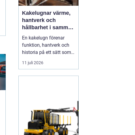
Kakelugnar värme,
hantverk och
hållbarhet i samma
eldstad
En kakelugn förenar
funktion, hantverk och
historia på ett sätt som
få andra
11 juli 2026
inredningsdetaljer gör.
Den ger en jämn och
behaglig värme, skapar
en tydlig samlingspunkt
i rummet och bidrar
samtidigt till lägre
energikostnader. I en tid
där många söker...
g