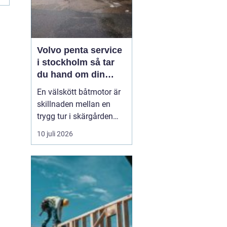
Volvo penta service
i stockholm så tar
du hand om din
båtmotor på rätt sätt
En välskött båtmotor är
skillnaden mellan en
trygg tur i skärgården
och en sommar fylld av
10 juli 2026
ofrivilliga stopp. Många
båtägare i
Stockholmsområdet
använder Volvo Penta,
just eftersom motorerna
är driftsäkra och
anpassade för nordiska
förhållanden. Men ...