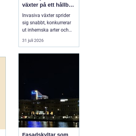
växter på ett hållbart
sätt
Invasiva växter sprider
sig snabbt, konkurrerar
ut inhemska arter och
kan på sikt förändra hela
31 juli 2026
ekosystem. De orsakar
också stora kostnader
för både privatpersoner,
företag och samhälle.
För markägare blir
frågan därför inte om
man ska agera, utan
hu...
Fasadskyltar som