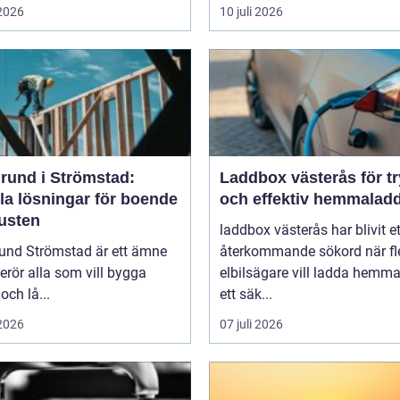
 2026
10 juli 2026
rund i Strömstad:
Laddbox västerås för t
la lösningar för boende
och effektiv hemmalad
kusten
laddbox västerås har blivit et
und Strömstad är ett ämne
återkommande sökord när fl
rör alla som vill bygga
elbilsägare vill ladda hemm
och lå...
ett säk...
 2026
07 juli 2026