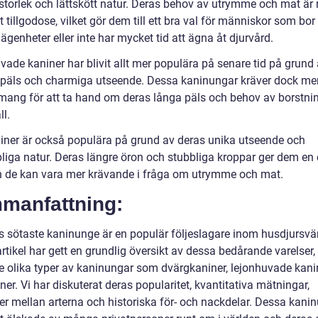
a storlek och lättskött natur. Deras behov av utrymme och mat är r
t tillgodose, vilket gör dem till ett bra val för människor som bor 
ägenheter eller inte har mycket tid att ägna åt djurvård.
ade kaniner har blivit allt mer populära på senare tid på grund 
päls och charmiga utseende. Dessa kaninungar kräver dock mer
ang för att ta hand om deras långa päls och behov av borstni
l.
iner är också populära på grund av deras unika utseende och
pliga natur. Deras längre öron och stubbliga kroppar ger dem en
en de kan vara mer krävande i fråga om utrymme och mat.
manfattning:
s sötaste kaninunge är en populär följeslagare inom husdjursvä
tikel har gett en grundlig översikt av dessa bedårande varelser,
ve olika typer av kaninungar som dvärgkaniner, lejonhuvade kani
ner. Vi har diskuterat deras popularitet, kvantitativa mätningar,
der mellan arterna och historiska för- och nackdelar. Dessa kani