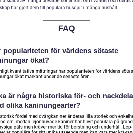
vit älskade av många privatpersoner runt om i världen och deras
skap har gjort dem till populära husdjur i många hushåll.
FAQ
 populariteten för världens sötaste
ninungar ökat?
nligt kvantitativa mätningar har populariteten för världens sötas
nungar ökat markant under de senaste åren.
ka är några historiska för- och nackdela
d olika kaninungearter?
storisk fördel med dvärgkaniner är deras lilla storlek och enkelhe
and om, medan lejonhuvade kaniner har blivit populära på grund
mysiga päls men kräver mer tid för borstning och underhåll. Lop-
ner är populära för sitt unika utseende men kan vara mer krävan