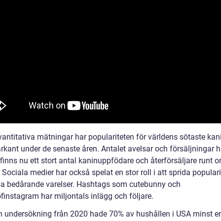
kvantitativa mätningar har populariteten för världens sötaste ka
rkant under de senaste åren. Antalet avelsar och försäljningar h
finns nu ett stort antal kaninuppfödare och återförsäljare runt o
 Sociala medier har också spelat en stor roll i att sprida popular
sa bedårande varelser. Hashtags som cutebunny och
finstagram har miljontals inlägg och följare.
en undersökning från 2020 hade 70% av hushållen i USA minst e