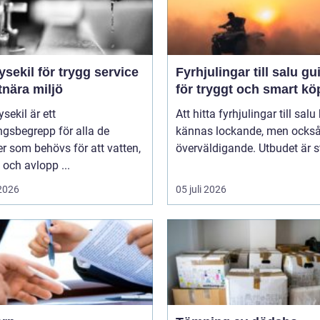
ysekil för trygg service
Fyrhjulingar till salu guide
tnära miljö
för tryggt och smart kö
sekil är ett
Att hitta fyrhjulingar till salu
gsbegrepp för alla de
kännas lockande, men också 
er som behövs för att vatten,
överväldigande. Utbudet är st
och avlopp ...
 2026
05 juli 2026