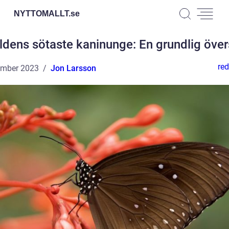
NYTTOMALLT.
se
ldens sötaste kaninunge: En grundlig över
red
ember 2023
Jon Larsson