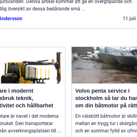
jursvärlden. Denna artikel kommer att ge en övergripande och
lig översikt av dessa bedårande små ...
 Andersson
11 jul
are i modernt
Volvo penta service i
uk teknik,
stockholm så tar du hand
tivitet och hållbarhet
om din båtmotor på rätt
tare är navet i det moderna
En välskött båtmotor är skil
ruket. Den transporterar
mellan en trygg tur i skärgå
från avverkningsplatsen till ...
och en sommar fylld av ofrivil