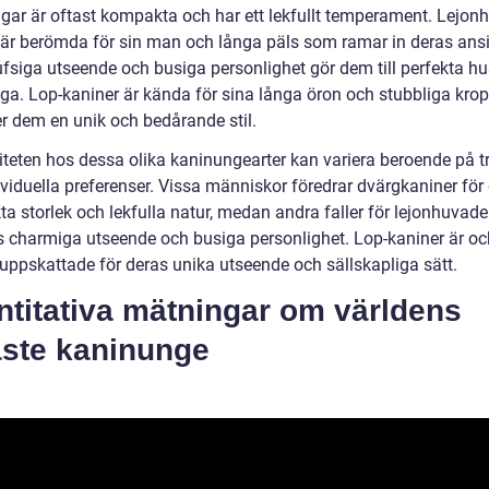
gar är oftast kompakta och har ett lekfullt temperament. Lejon
 är berömda för sin man och långa päls som ramar in deras ansi
ufsiga utseende och busiga personlighet gör dem till perfekta hu
ga. Lop-kaniner är kända för sina långa öron och stubbliga krop
er dem en unik och bedårande stil.
iteten hos dessa olika kaninungearter kan variera beroende på t
ividuella preferenser. Vissa människor föredrar dvärgkaniner för
a storlek och lekfulla natur, medan andra faller för lejonhuvade
s charmiga utseende och busiga personlighet. Lop-kaniner är o
uppskattade för deras unika utseende och sällskapliga sätt.
ntitativa mätningar om världens
aste kaninunge