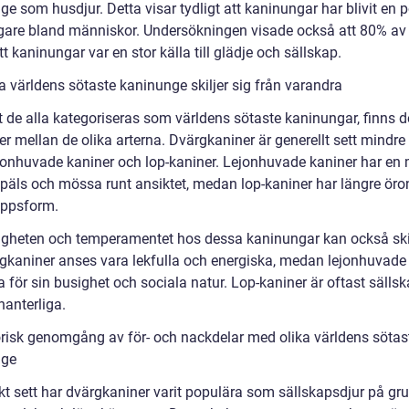
e som husdjur. Detta visar tydligt att kaninungar har blivit en 
agare bland människor. Undersökningen visade också att 80% av
tt kaninungar var en stor källa till glädje och sällskap.
a världens sötaste kaninunge skiljer sig från varandra
t de alla kategoriseras som världens sötaste kaninungar, finns d
er mellan de olika arterna. Dvärgkaniner är generellt sett mindre
jonhuvade kaniner och lop-kaniner. Lejonhuvade kaniner har en
t päls och mössa runt ansiktet, medan lop-kaniner har längre öro
oppsform.
igheten och temperamentet hos dessa kaninungar kan också skil
rgkaniner anses vara lekfulla och energiska, medan lejonhuvade
 för sin busighet och sociala natur. Lop-kaniner är oftast sällsk
hanterliga.
orisk genomgång av för- och nackdelar med olika världens sötas
nge
skt sett har dvärgkaniner varit populära som sällskapsdjur på gr