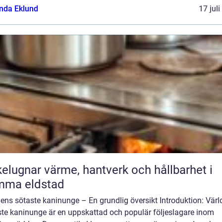
da Eklund
17 jul
ärme, hantverk och hållbarhet i
mma eldstad
ens sötaste kaninunge – En grundlig översikt Introduktion: Vär
ste kaninunge är en uppskattad och populär följeslagare inom