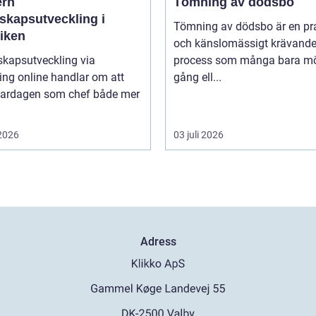
rn
Tömning av dödsbo
skapsutveckling i
Tömning av dödsbo är en pr
tiken
och känslomässigt krävand
skapsutveckling via
process som många bara mö
ng online handlar om att
gång ell...
vardagen som chef både mer
 2026
03 juli 2026
Adress