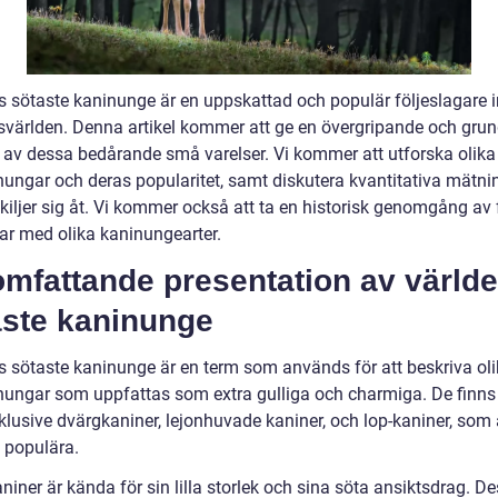
s sötaste kaninunge är en uppskattad och populär följeslagare
svärlden. Denna artikel kommer att ge en övergripande och grun
t av dessa bedårande små varelser. Vi kommer att utforska olika
nungar och deras popularitet, samt diskutera kvantitativa mätni
kiljer sig åt. Vi kommer också att ta en historisk genomgång av 
ar med olika kaninungearter.
omfattande presentation av värld
aste kaninunge
s sötaste kaninunge är en term som används för att beskriva oli
nungar som uppfattas som extra gulliga och charmiga. De finns 
nklusive dvärgkaniner, lejonhuvade kaniner, och lop-kaniner, som
 populära.
iner är kända för sin lilla storlek och sina söta ansiktsdrag. D