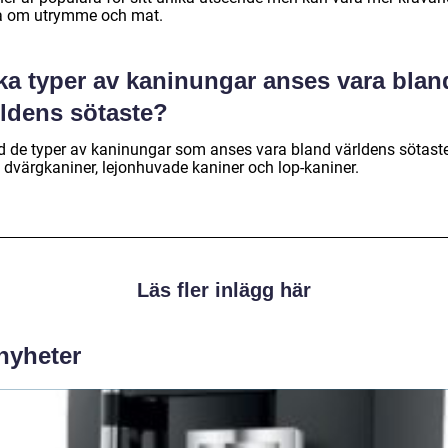
a om utrymme och mat.
lka typer av kaninungar anses vara blan
rldens sötaste?
d de typer av kaninungar som anses vara bland världens sötast
s dvärgkaniner, lejonhuvade kaniner och lop-kaniner.
Läs fler inlägg här
 nyheter