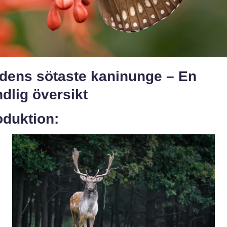
ldens sötaste kaninunge – En
dlig översikt
oduktion: