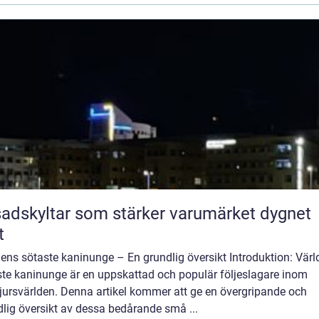
adskyltar som stärker varumärket dygnet
t
ens sötaste kaninunge – En grundlig översikt Introduktion: Vär
ste kaninunge är en uppskattad och populär följeslagare inom
jursvärlden. Denna artikel kommer att ge en övergripande och
lig översikt av dessa bedårande små ...