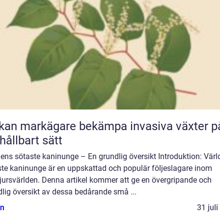
kan markägare bekämpa invasiva växter p
 hållbart sätt
ens sötaste kaninunge – En grundlig översikt Introduktion: Vär
ste kaninunge är en uppskattad och populär följeslagare inom
jursvärlden. Denna artikel kommer att ge en övergripande och
lig översikt av dessa bedårande små ...
n
31 jul