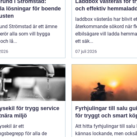
rund i Strömstad:
Laddbox västerås för t
la lösningar för boende
och effektiv hemmalad
kusten
laddbox västerås har blivit et
und Strömstad är ett ämne
återkommande sökord när fl
rör alla som vill bygga
elbilsägare vill ladda hemm
och lå...
ett säk...
 2026
07 juli 2026
ysekil för trygg service
Fyrhjulingar till salu guide
tnära miljö
för tryggt och smart kö
sekil är ett
Att hitta fyrhjulingar till salu
gsbegrepp för alla de
kännas lockande, men också 