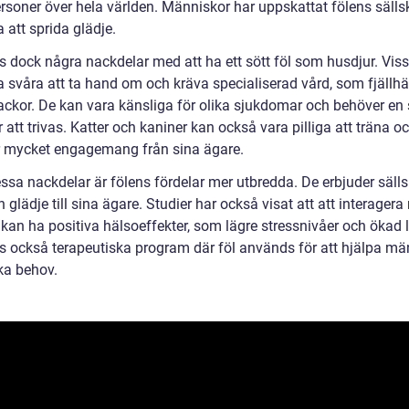
ersoner över hela världen. Människor har uppskattat fölens säll
 att sprida glädje.
s dock några nackdelar med att ha ett sött föl som husdjur. Viss
a svåra att ta hand om och kräva specialiserad vård, som fjällhä
ackor. De kan vara känsliga för olika sjukdomar och behöver en 
r att trivas. Katter och kaniner kan också vara pilliga att träna o
 mycket engagemang från sina ägare.
ssa nackdelar är fölens fördelar mer utbredda. De erbjuder sälls
h glädje till sina ägare. Studier har också visat att att interager
 kan ha positiva hälsoeffekter, som lägre stressnivåer och ökad 
ns också terapeutiska program där föl används för att hjälpa mä
ka behov.