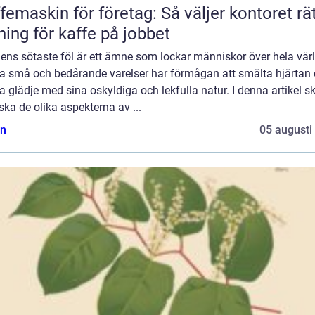
femaskin för företag: Så väljer kontoret rä
ning för kaffe på jobbet
ens sötaste föl är ett ämne som lockar människor över hela vär
a små och bedårande varelser har förmågan att smälta hjärtan
a glädje med sina oskyldiga och lekfulla natur. I denna artikel sk
ska de olika aspekterna av ...
n
05 augusti