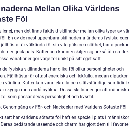
lnaderna Mellan Olika Världens
ste Föl
eller ej, men det finns faktiskt skillnader mellan olika typer av v
 föl. En av de mest uppenbara skillnaderna är deras fysiska ege
ällhästar är välkända för sin vita päls och släthet, har alpackor
och mer tjock päls. Katter och kaniner skiljer sig också åt i storle
ssa variationer gör varje föl unikt på sitt eget sätt.
de fysiska skillnaderna har olika föl olika personligheter och
n. Fjällhästar är oftast energiska och lekfulla, medan alpackor 
ch vänliga. Katter kan vara lekfulla och självständiga samtidigt
 är skygga men ändå nyfikna. Dessa skillnader gör att människo
t föl som passar deras personlighet och livsstil.
sk Genomgång av För- och Nackdelar med Världens Sötaste Föl
kt sett har världens sötaste föl haft en speciell plats i människo
. Deras bedårande utseende och charm har gjort dem till favorite