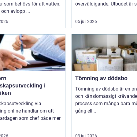
er som behövs för att vatten,
överväldigande. Utbudet är st
och avlopp ...
 2026
05 juli 2026
rn
Tömning av dödsbo
skapsutveckling i
Tömning av dödsbo är en pr
tiken
och känslomässigt krävand
skapsutveckling via
process som många bara mö
ng online handlar om att
gång ell...
vardagen som chef både mer
 2026
03 juli 2026