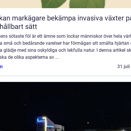
kan markägare bekämpa invasiva växter p
 hållbart sätt
ens sötaste föl är ett ämne som lockar människor över hela vär
a små och bedårande varelser har förmågan att smälta hjärtan
a glädje med sina oskyldiga och lekfulla natur. I denna artikel sk
ska de olika aspekterna av ...
n
31 jul