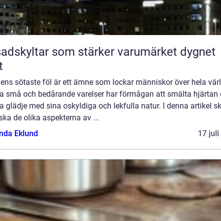
adskyltar som stärker varumärket dygnet
t
ens sötaste föl är ett ämne som lockar människor över hela vär
a små och bedårande varelser har förmågan att smälta hjärtan
a glädje med sina oskyldiga och lekfulla natur. I denna artikel sk
ska de olika aspekterna av ...
da Eklund
17 jul