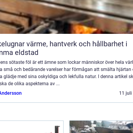
ärme, hantverk och hållbarhet i
mma eldstad
ens sötaste föl är ett ämne som lockar människor över hela vär
a små och bedårande varelser har förmågan att smälta hjärtan
a glädje med sina oskyldiga och lekfulla natur. I denna artikel sk
ska de olika aspekterna av ...
 Andersson
11 jul