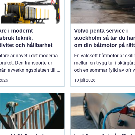
are i modernt
Volvo penta service i
uk teknik,
stockholm så tar du hand
tivitet och hållbarhet
om din båtmotor på rätt
tare är navet i det moderna
En välskött båtmotor är skil
ruket. Den transporterar
mellan en trygg tur i skärgå
från avverkningsplatsen till ...
och en sommar fylld av ofrivil
 2026
10 juli 2026