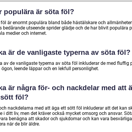
 populära är söta föl?
 föl är enormt populära bland både hästälskare och allmänheten
s bedårande utseende sprider glädje och de har blivit populära 
la medier och internet.
ka är de vanligaste typerna av söta föl?
 av de vanligaste typerna av söta föl inkluderar de med fluffig p
 ögon, leende läppar och en lekfull personlighet.
ka är några för- och nackdelar med att 
 sött föl?
och nackdelarna med att äga ett sött föl inkluderar att det kan 
e i ditt liv, men det kräver också mycket omsorg och ansvar. Söt
vara benägna att skador och sjukdomar och kan vara besvärliga
ra när de blir äldre.