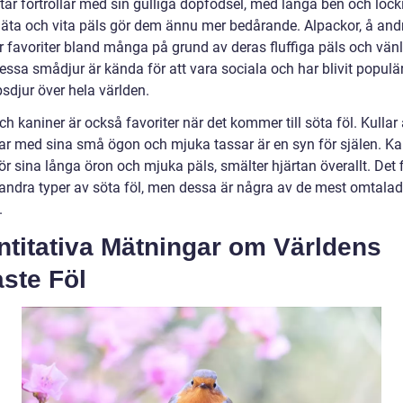
tar förtrollar med sin gulliga döpfödsel, med långa ben och locki
läta och vita päls gör dem ännu mer bedårande. Alpackor, å and
är favoriter bland många på grund av deras fluffiga päls och vän
Dessa smådjur är kända för att vara sociala och har blivit popul
sdjur över hela världen.
ch kaniner är också favoriter när det kommer till söta föl. Kullar
ar med sina små ögon och mjuka tassar är en syn för själen. Kan
r sina långa öron och mjuka päls, smälter hjärtan överallt. Det 
ndra typer av söta föl, men dessa är några av de mest omtala
.
ntitativa Mätningar om Världens
ste Föl