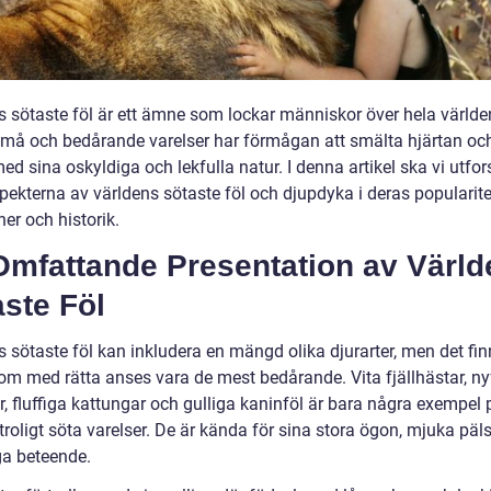
s sötaste föl är ett ämne som lockar människor över hela världe
må och bedårande varelser har förmågan att smälta hjärtan oc
ed sina oskyldiga och lekfulla natur. I denna artikel ska vi utfo
pekterna av världens sötaste föl och djupdyka i deras popularite
ner och historik.
Omfattande Presentation av Värld
ste Föl
 sötaste föl kan inkludera en mängd olika djurarter, men det fin
om med rätta anses vara de mest bedårande. Vita fjällhästar, n
, fluffiga kattungar och gulliga kaninföl är bara några exempel 
roligt söta varelser. De är kända för sina stora ögon, mjuka päl
a beteende.