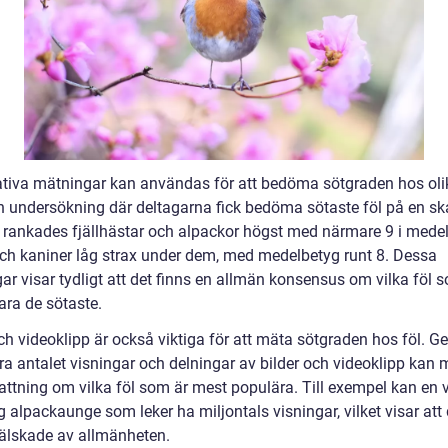
ativa mätningar kan användas för att bedöma sötgraden hos olik
en undersökning där deltagarna fick bedöma sötaste föl på en sk
10, rankades fjällhästar och alpackor högst med närmare 9 i mede
och kaniner låg strax under dem, med medelbetyg runt 8. Dessa
ar visar tydligt att det finns en allmän konsensus om vilka föl 
ara de sötaste.
ch videoklipp är också viktiga för att mäta sötgraden hos föl. G
ra antalet visningar och delningar av bilder och videoklipp kan 
attning om vilka föl som är mest populära. Till exempel kan en 
ig alpackaunge som leker ha miljontals visningar, vilket visar att 
 älskade av allmänheten.