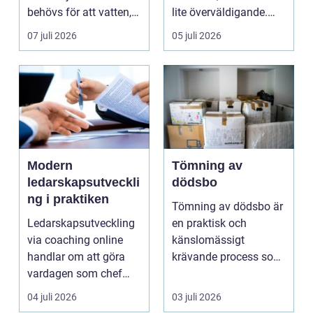
behövs för att vatten,
lite överväldigande.
värme och avlopp ...
Utbudet är stor...
07 juli 2026
05 juli 2026
Modern
Tömning av
ledarskapsutveckli
dödsbo
ng i praktiken
Tömning av dödsbo är
Ledarskapsutveckling
en praktisk och
via coaching online
känslomässigt
handlar om att göra
krävande process som
vardagen som chef
många bara möter en
både mer h...
gång ell...
04 juli 2026
03 juli 2026