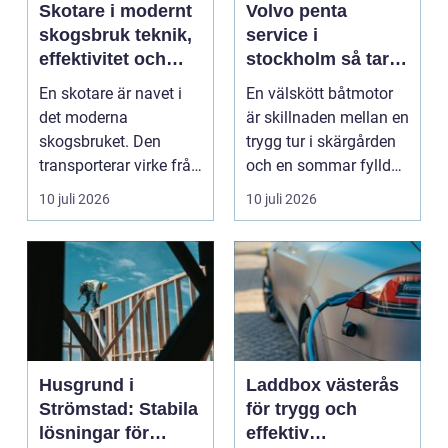
Skotare i modernt
Volvo penta
skogsbruk teknik,
service i
effektivitet och
stockholm så tar
hållbarhet
du hand om din
En skotare är navet i
En välskött båtmotor
båtmotor på rätt
det moderna
är skillnaden mellan en
sätt
skogsbruket. Den
trygg tur i skärgården
transporterar virke från
och en sommar fylld
avverkningsplatsen till
av ofrivilli...
10 juli 2026
10 juli 2026
...
Husgrund i
Laddbox västerås
Strömstad: Stabila
för trygg och
lösningar för
effektiv