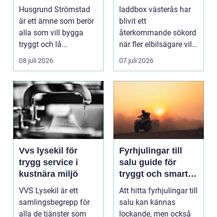
boende vid kusten
hemmaladdning
Husgrund Strömstad
laddbox västerås har
är ett ämne som berör
blivit ett
alla som vill bygga
återkommande sökord
tryggt och lå...
när fler elbilsägare vill
ladda hemma på ett
08 juli 2026
07 juli 2026
säk...
Vvs lysekil för
Fyrhjulingar till
trygg service i
salu guide för
kustnära miljö
tryggt och smart
köp
VVS Lysekil är ett
Att hitta fyrhjulingar till
samlingsbegrepp för
salu kan kännas
alla de tjänster som
lockande, men också