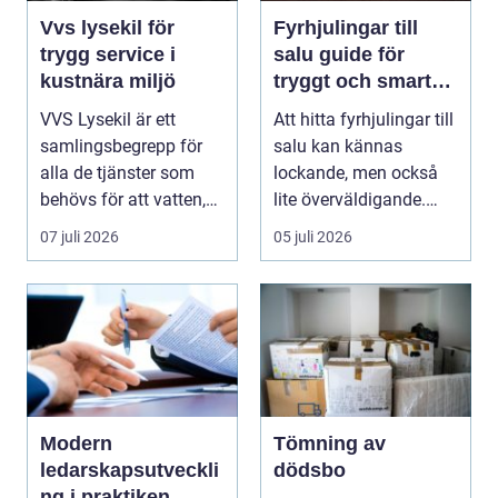
Vvs lysekil för
Fyrhjulingar till
trygg service i
salu guide för
kustnära miljö
tryggt och smart
köp
VVS Lysekil är ett
Att hitta fyrhjulingar till
samlingsbegrepp för
salu kan kännas
alla de tjänster som
lockande, men också
behövs för att vatten,
lite överväldigande.
värme och avlopp ...
Utbudet är stor...
07 juli 2026
05 juli 2026
Modern
Tömning av
ledarskapsutveckli
dödsbo
ng i praktiken