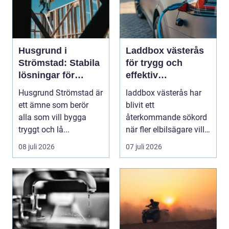
Husgrund i
Laddbox västerås
Strömstad: Stabila
för trygg och
lösningar för
effektiv
boende vid kusten
hemmaladdning
Husgrund Strömstad är
laddbox västerås har
ett ämne som berör
blivit ett
alla som vill bygga
återkommande sökord
tryggt och lå...
när fler elbilsägare vill
ladda hemma på ett
08 juli 2026
07 juli 2026
säk...