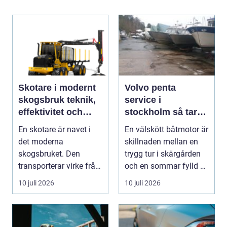
Skotare i modernt
Volvo penta
skogsbruk teknik,
service i
effektivitet och
stockholm så tar
hållbarhet
du hand om din
En skotare är navet i
En välskött båtmotor är
båtmotor på rätt
det moderna
skillnaden mellan en
sätt
skogsbruket. Den
trygg tur i skärgården
transporterar virke från
och en sommar fylld av
avverkningsplatsen till
ofrivilli...
10 juli 2026
10 juli 2026
...