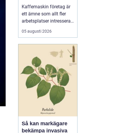
för kaffe på jobbet
Kaffemaskin företag är
ett ämne som allt fler
arbetsplatser intresserar
sig för när de vill höja
05 augusti 2026
trivsel och effektivitet på
kontoret. Kaffe har blivit
en naturlig del av
arbetsdagen, och många
medarbetare up...
Så kan markägare
bekämpa invasiva