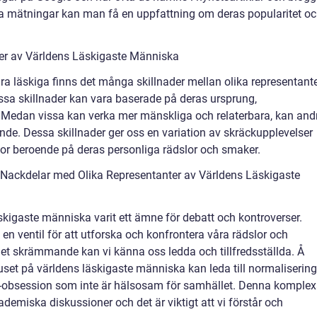
a mätningar kan man få en uppfattning om deras popularitet o
ter av Världens Läskigaste Människa
 läskiga finns det många skillnader mellan olika representant
ssa skillnader kan vara baserade på deras ursprung,
. Medan vissa kan verka mer mänskliga och relaterbara, kan and
e. Dessa skillnader ger oss en variation av skräckupplevelser
skor beroende på deras personliga rädslor och smaker.
Nackdelar med Olika Representanter av Världens Läskigaste
läskigaste människa varit ett ämne för debatt och kontroverser.
 en ventil för att utforska och konfrontera våra rädslor och
det skrämmande kan vi känna oss ledda och tillfredsställda. Å
set på världens läskigaste människa kan leda till normalisering
äck-obsession som inte är hälsosam för samhället. Denna komple
demiska diskussioner och det är viktigt att vi förstår och