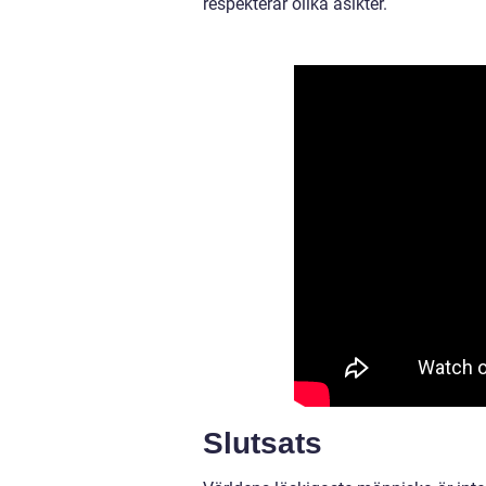
respekterar olika åsikter.
Slutsats