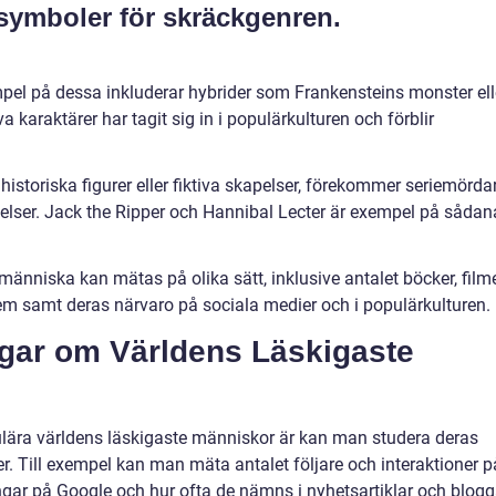
a symboler för skräckgenren.
empel på dessa inkluderar hybrider som Frankensteins monster ell
 karaktärer har tagit sig in i populärkulturen och förblir
historiska figurer eller fiktiva skapelser, förekommer seriemörda
telser. Jack the Ripper och Hannibal Lecter är exempel på sådan
människa kan mätas på olika sätt, inklusive antalet böcker, filme
 samt deras närvaro på sociala medier och i populärkulturen.
ngar om Världens Läskigaste
pulära världens läskigaste människor är kan man studera deras
r. Till exempel kan man mäta antalet följare och interaktioner p
ingar på Google och hur ofta de nämns i nyhetsartiklar och blogg