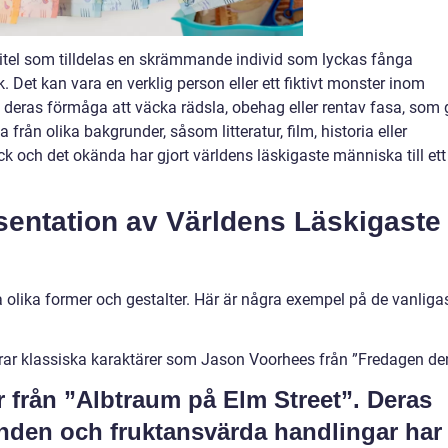
itel som tilldelas en skrämmande individ som lyckas fånga
Det kan vara en verklig person eller ett fiktivt monster inom
et deras förmåga att väcka rädsla, obehag eller rentav fasa, som 
från olika bakgrunder, såsom litteratur, film, historia eller
k och det okända har gjort världens läskigaste människa till ett
entation av Världens Läskigaste
olika former och gestalter. Här är några exempel på de vanliga
erar klassiska karaktärer som Jason Voorhees från ”Fredagen de
r från ”Albtraum på Elm Street”. Deras
nden och fruktansvärda handlingar har