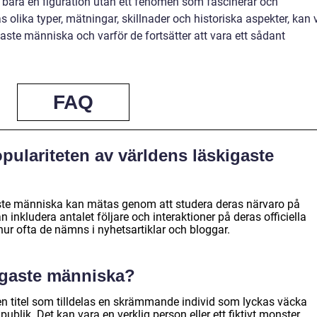
 bara en figuration utan ett fenomen som fascinerar och
olika typer, mätningar, skillnader och historiska aspekter, kan 
gaste människa och varför de fortsätter att vara ett sådant
FAQ
ulariteten av världens läskigaste
aste människa kan mätas genom att studera deras närvaro på
n inkludera antalet följare och interaktioner på deras officiella
ur ofta de nämns i nyhetsartiklar och bloggar.
igaste människa?
n titel som tilldelas en skrämmande individ som lyckas väcka
publik. Det kan vara en verklig person eller ett fiktivt monster