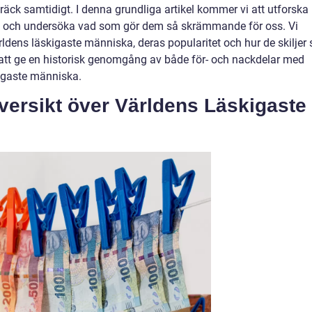
äck samtidigt. I denna grundliga artikel kommer vi att utforska
lj och undersöka vad som gör dem så skrämmande för oss. Vi
dens läskigaste människa, deras popularitet och hur de skiljer 
tt ge en historisk genomgång av både för- och nackdelar med
kigaste människa.
ersikt över Världens Läskigaste