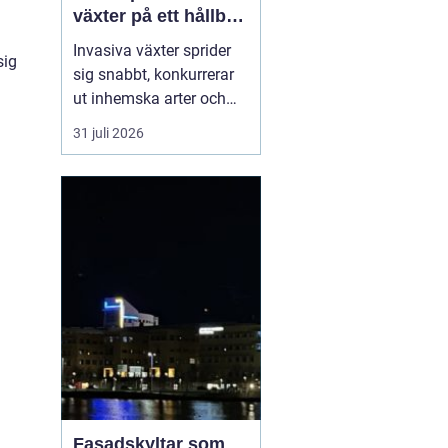
växter på ett hållbart
sätt
Invasiva växter sprider
sig
sig snabbt, konkurrerar
ut inhemska arter och
kan på sikt förändra hela
31 juli 2026
ekosystem. De orsakar
också stora kostnader
för både privatpersoner,
företag och samhälle.
För markägare blir
frågan därför inte om
man ska agera, utan
hu...
Fasadskyltar som