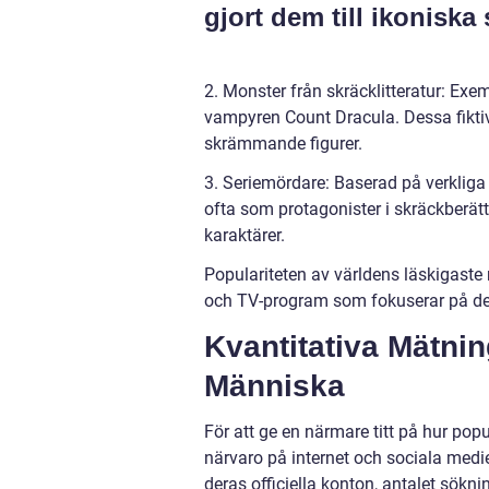
gjort dem till ikonisk
2. Monster från skräcklitteratur: Ex
vampyren Count Dracula. Dessa fiktiva
skrämmande figurer.
3. Seriemördare: Baserad på verkliga 
ofta som protagonister i skräckberät
karaktärer.
Populariteten av världens läskigaste 
och TV-program som fokuserar på dem
Kvantitativa Mätni
Människa
För att ge en närmare titt på hur po
närvaro på internet och sociala medie
deras officiella konton, antalet sökn