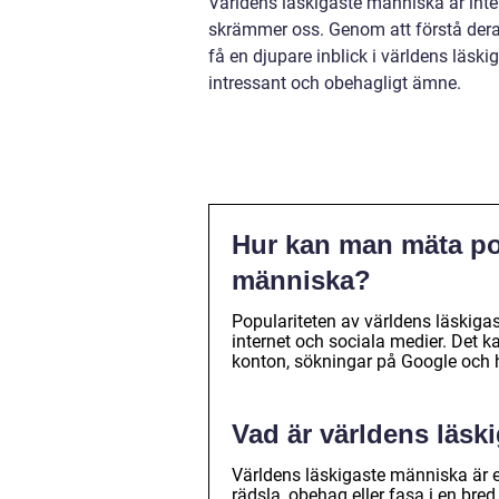
Världens läskigaste människa är inte
skrämmer oss. Genom att förstå deras 
få en djupare inblick i världens läski
intressant och obehagligt ämne.
Hur kan man mäta pop
människa?
Populariteten av världens läskig
internet och sociala medier. Det ka
konton, sökningar på Google och h
Vad är världens läsk
Världens läskigaste människa är e
rädsla, obehag eller fasa i en bred 