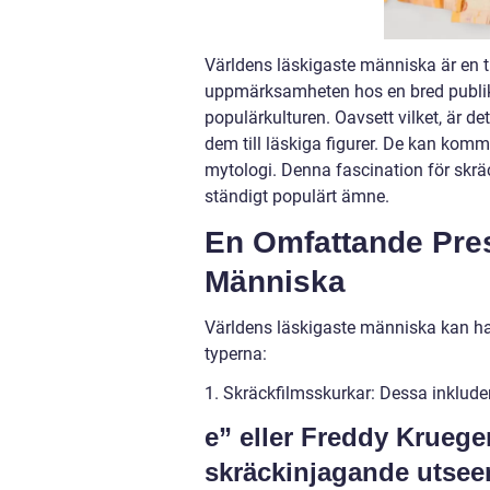
Världens läskigaste människa är en t
uppmärksamheten hos en bred publik. 
populärkulturen. Oavsett vilket, är d
dem till läskiga figurer. De kan komma 
mytologi. Denna fascination för skräc
ständigt populärt ämne.
En Omfattande Pres
Människa
Världens läskigaste människa kan ha 
typerna:
1. Skräckfilmsskurkar: Dessa inklud
e” eller Freddy Kruege
skräckinjagande utsee