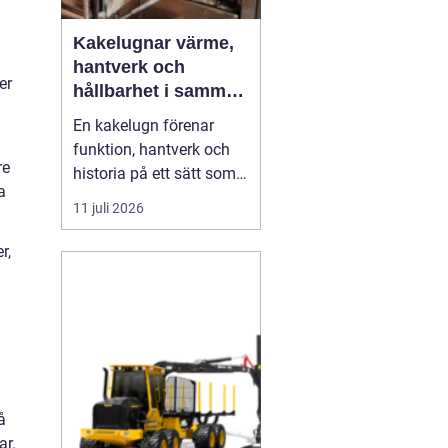
Kakelugnar värme,
hantverk och
er
hållbarhet i samma
eldstad
En kakelugn förenar
funktion, hantverk och
re
historia på ett sätt som
a
få andra
11 juli 2026
inredningsdetaljer gör.
Den ger en jämn och
r,
behaglig värme, skapar
en tydlig samlingspunkt
i rummet och bidrar
samtidigt till lägre
energikostnader. I en tid
där många söker...
å
ar.