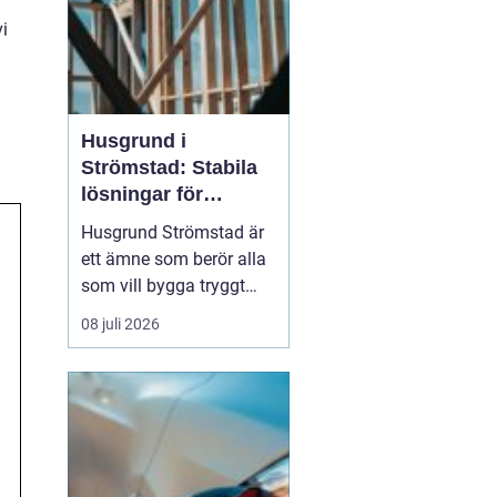
vi
Husgrund i
Strömstad: Stabila
lösningar för
boende vid kusten
Husgrund Strömstad är
ett ämne som berör alla
som vill bygga tryggt
och långsiktigt nära
08 juli 2026
havet. Närheten till
saltvatten, hårda vindar
och bergig terräng ställer
höga krav på både p...