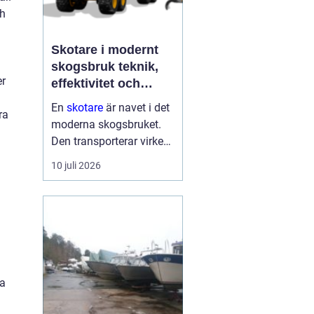
ch
Skotare i modernt
skogsbruk teknik,
er
effektivitet och
hållbarhet
En
skotare
är navet i det
ra
moderna skogsbruket.
Den transporterar virke
från avverkningsplatsen
10 juli 2026
till bilväg eller
timmerupplag, ofta i
svårtillgänglig terräng
och under tuffa
förhållanden. Rä...
xa