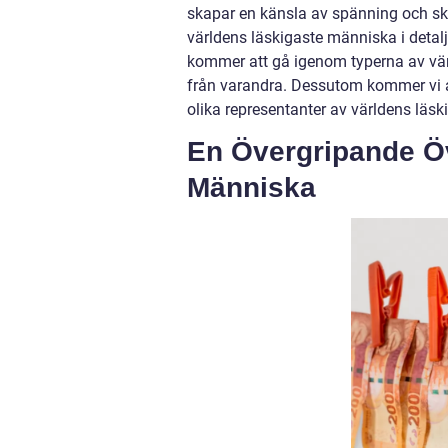
skapar en känsla av spänning och skr
världens läskigaste människa i deta
kommer att gå igenom typerna av värl
från varandra. Dessutom kommer vi a
olika representanter av världens läs
En Övergripande Öv
Människa