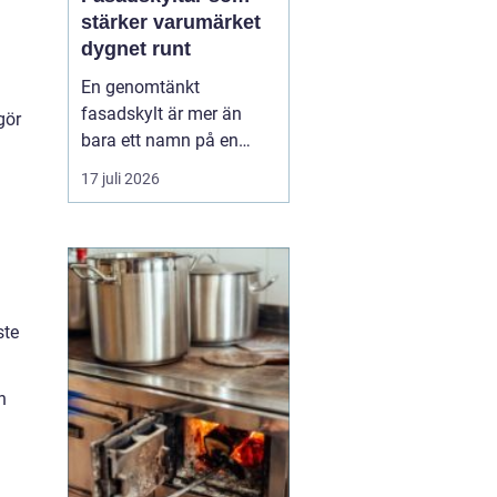
stärker varumärket
dygnet runt
En genomtänkt
fasadskylt är mer än
gör
bara ett namn på en
vägg. Den fungerar som
17 juli 2026
företagets ansikte utåt,
leder kunder rätt och
signalerar kvalitet innan
någon ens har klivit
innanför dörren. F&o...
ste
n