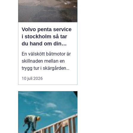
Volvo penta service
i stockholm så tar
du hand om din
båtmotor på rätt sätt
En välskött båtmotor är
skillnaden mellan en
trygg tur i skärgården
och en sommar fylld av
10 juli 2026
ofrivilliga stopp. Många
båtägare i
Stockholmsområdet
använder Volvo Penta,
just eftersom motorerna
är driftsäkra och
anpassade för nordiska
förhållanden. Men ...