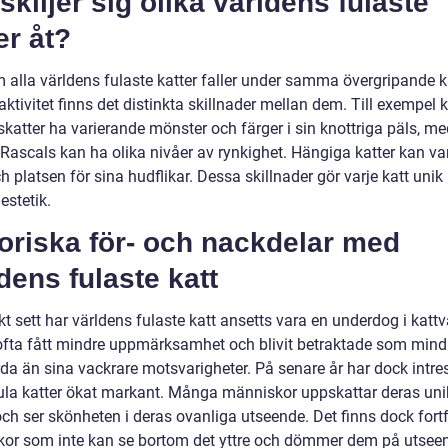
skiljer sig olika världens fulaste
er åt?
 alla världens fulaste katter faller under samma övergripande k
aktivitet finns det distinkta skillnader mellan dem. Till exempel 
katter ha varierande mönster och färger i sin knottriga päls, m
Rascals kan ha olika nivåer av rynkighet. Hängiga katter kan var
h platsen för sina hudflikar. Dessa skillnader gör varje katt uni
 estetik.
oriska för- och nackdelar med
dens fulaste katt
kt sett har världens fulaste katt ansetts vara en underdog i kattv
ofta fått mindre uppmärksamhet och blivit betraktade som mind
da än sina vackrare motsvarigheter. På senare år har dock intres
ula katter ökat markant. Många människor uppskattar deras un
ch ser skönheten i deras ovanliga utseende. Det finns dock fort
or som inte kan se bortom det yttre och dömmer dem på utseen