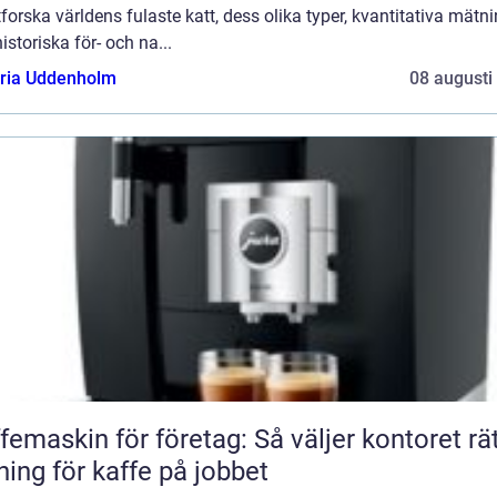
tforska världens fulaste katt, dess olika typer, kvantitativa mätn
istoriska för- och na...
oria Uddenholm
08 augusti
femaskin för företag: Så väljer kontoret rä
ning för kaffe på jobbet