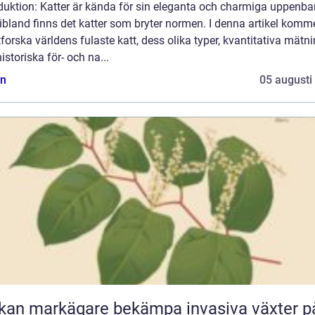
duktion: Katter är kända för sin eleganta och charmiga uppenbar
bland finns det katter som bryter normen. I denna artikel komme
tforska världens fulaste katt, dess olika typer, kvantitativa mätn
istoriska för- och na...
n
05 augusti
kan markägare bekämpa invasiva växter p