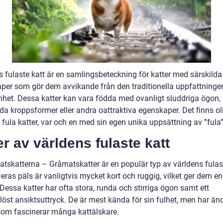
s fulaste katt är en samlingsbeteckning för katter med särskilda
per som gör dem avvikande från den traditionella uppfattning
nhet. Dessa katter kan vara födda med ovanligt sluddriga ögon, 
da kroppsformer eller andra oattraktiva egenskaper. Det finns ol
 fula katter, var och en med sin egen unika uppsättning av ”fula”
r av världens fulaste katt
atskatterna – Gråmatskatter är en populär typ av världens fulas
Deras päls är vanligtvis mycket kort och ruggig, vilket ger dem en
Dessa katter har ofta stora, runda och stirriga ögon samt ett
löst ansiktsuttryck. De är mest kända för sin fulhet, men har än
om fascinerar många kattälskare.