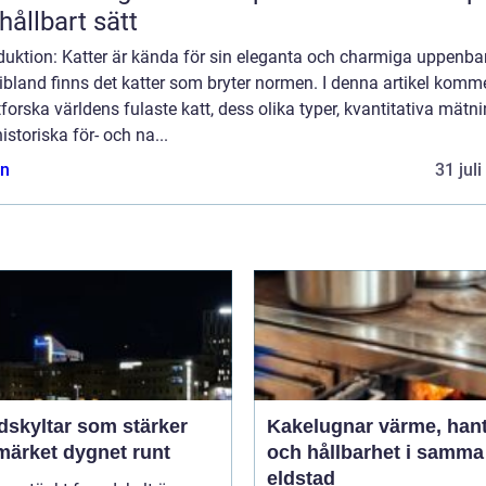
 hållbart sätt
duktion: Katter är kända för sin eleganta och charmiga uppenbar
bland finns det katter som bryter normen. I denna artikel komme
tforska världens fulaste katt, dess olika typer, kvantitativa mätn
istoriska för- och na...
n
31 jul
dskyltar som stärker
Kakelugnar värme, hantverk
märket dygnet runt
och hållbarhet i samma
eldstad