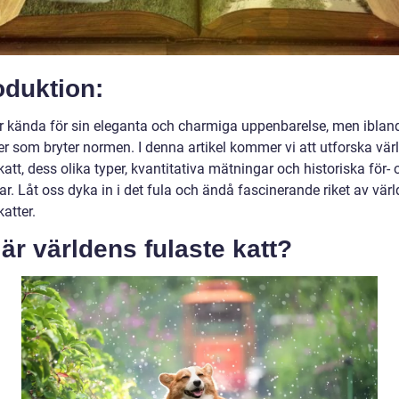
oduktion:
är kända för sin eleganta och charmiga uppenbarelse, men ibland
er som bryter normen. I denna artikel kommer vi att utforska vär
katt, dess olika typer, kvantitativa mätningar och historiska för- 
r. Låt oss dyka in i det fula och ändå fascinerande riket av vär
katter.
är världens fulaste katt?