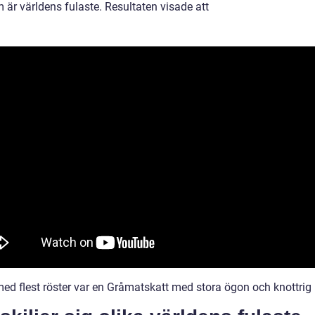
 är världens fulaste. Resultaten visade att
med flest röster var en Gråmatskatt med stora ögon och knottrig 