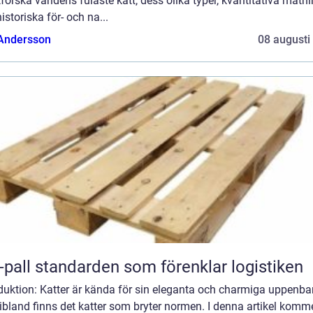
tforska världens fulaste katt, dess olika typer, kvantitativa mätn
istoriska för- och na...
 Andersson
08 augusti
Eur-pall standarden som förenklar logistiken
duktion: Katter är kända för sin eleganta och charmiga uppenbar
bland finns det katter som bryter normen. I denna artikel komme