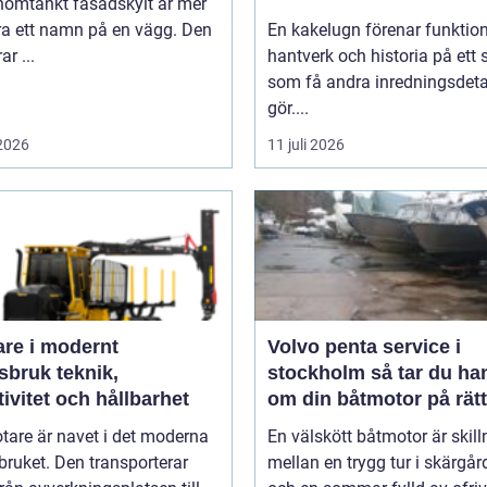
nomtänkt fasadskylt är mer
ra ett namn på en vägg. Den
En kakelugn förenar funktion
ar ...
hantverk och historia på ett 
som få andra inredningsdeta
gör....
 2026
11 juli 2026
are i modernt
Volvo penta service i
uk teknik,
stockholm så tar du hand
tivitet och hållbarhet
om din båtmotor på rätt
tare är navet i det moderna
En välskött båtmotor är skil
ruket. Den transporterar
mellan en trygg tur i skärgå