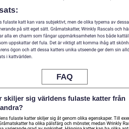
sats:
 fulaste katt kan vara subjektivt, men de olika typerna av dessa
inerande på sitt eget sätt. Gråmatskatter, Wrinkly Rascals och h
har alla en charm som fångar uppmärksamheten hos både kattäl
om uppskattar det fula. Det är viktigt att komma ihåg att skönhe
arens ögon och att dessa katters unika utseende ger dem sin all
ts i kattvärlden.
FAQ
 skiljer sig världens fulaste katter från
randra?
ens fulaste katter skiljer sig åt genom olika egenskaper. Till ex
Gråmatskatter ha olika pälsfärg och mönster, medan Wrinkly Ra
ha varierande grad av rynkighet. Hängiga katter kan ha olika ant