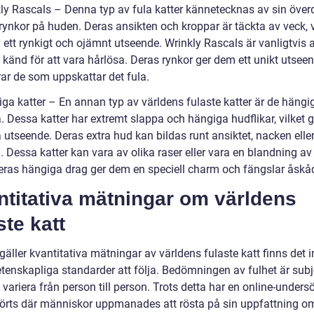
kly Rascals – Denna typ av fula katter kännetecknas av sin över
ynkor på huden. Deras ansikten och kroppar är täckta av veck, v
 ett rynkigt och ojämnt utseende. Wrinkly Rascals är vanligtvis 
 känd för att vara hårlösa. Deras rynkor ger dem ett unikt utsee
rar de som uppskattar det fula.
iga katter – En annan typ av världens fulaste katter är de hängi
. Dessa katter har extremt slappa och hängiga hudflikar, vilket 
 utseende. Deras extra hud kan bildas runt ansiktet, nacken elle
 Dessa katter kan vara av olika raser eller vara en blandning av 
Deras hängiga drag ger dem en speciell charm och fängslar åskå
ntitativa mätningar om världens
ste katt
gäller kvantitativa mätningar av världens fulaste katt finns det i
etenskapliga standarder att följa. Bedömningen av fulhet är subj
variera från person till person. Trots detta har en online-unders
rts där människor uppmanades att rösta på sin uppfattning om