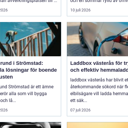
från avverkningsplatsen till ...
och en sommar fylld av ofrivil
 2026
10 juli 2026
rund i Strömstad:
Laddbox västerås för t
la lösningar för boende
och effektiv hemmalad
kusten
laddbox västerås har blivit et
und Strömstad är ett ämne
återkommande sökord när fl
rör alla som vill bygga
elbilsägare vill ladda hemm
och lå...
ett säk...
 2026
07 juli 2026