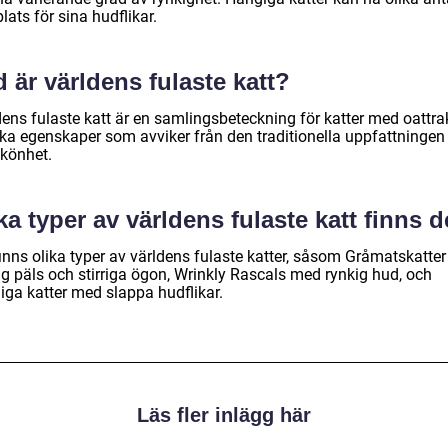
lats för sina hudflikar.
 är världens fulaste katt?
dens fulaste katt är en samlingsbeteckning för katter med oattra
ska egenskaper som avviker från den traditionella uppfattninge
skönhet.
ka typer av världens fulaste katt finns d
finns olika typer av världens fulaste katter, såsom Gråmatskatte
ig päls och stirriga ögon, Wrinkly Rascals med rynkig hud, och
iga katter med slappa hudflikar.
Läs fler inlägg här