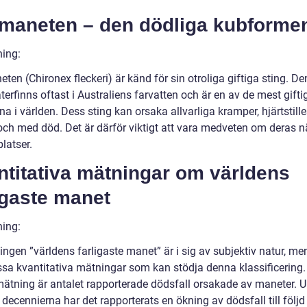
maneten – den dödliga kubforme
ning:
en (Chironex fleckeri) är känd för sin otroliga giftiga sting. D
erfinns oftast i Australiens farvatten och är en av de mest gifti
na i världen. Dess sting kan orsaka allvarliga kramper, hjärtstill
 och med död. Det är därför viktigt att vara medveten om deras n
latser.
ntitativa mätningar om världens
igaste manet
ning:
ngen ”världens farligaste manet” är i sig av subjektiv natur, me
issa kvantitativa mätningar som kan stödja denna klassificering.
ätning är antalet rapporterade dödsfall orsakade av maneter. U
decennierna har det rapporterats en ökning av dödsfall till följd