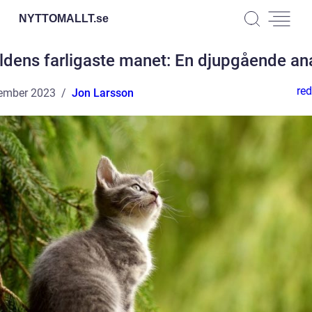
NYTTOMALLT.
se
ldens farligaste manet: En djupgående an
red
ember 2023
Jon Larsson