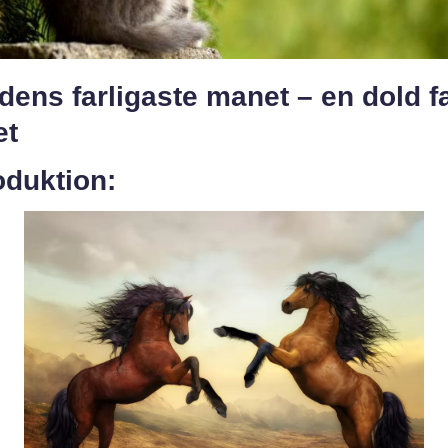
dens farligaste manet – en dold fa
et
oduktion: