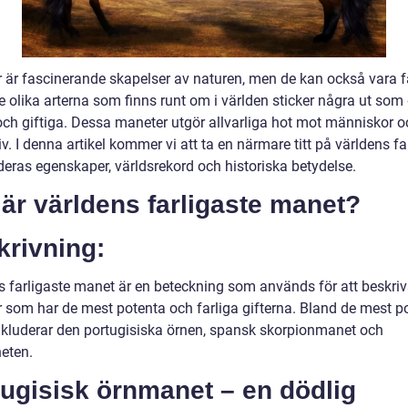
 är fascinerande skapelser av naturen, men de kan också vara fa
e olika arterna som finns runt om i världen sticker några ut som
 och giftiga. Dessa maneter utgör allvarliga hot mot människor o
iv. I denna artikel kommer vi att ta en närmare titt på världens fa
deras egenskaper, världsrekord och historiska betydelse.
är världens farligaste manet?
krivning:
s farligaste manet är en beteckning som används för att beskri
 som har de mest potenta och farliga gifterna. Bland de mest p
inkluderar den portugisiska örnen, spansk skorpionmanet och
eten.
ugisisk örnmanet – en dödlig