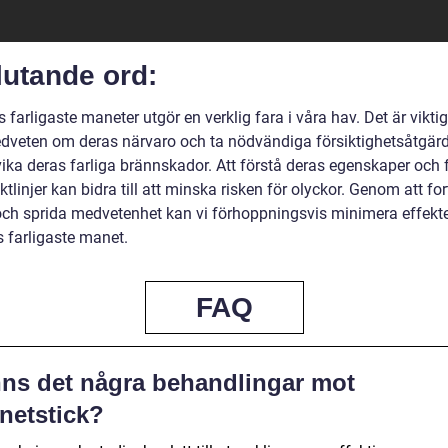
lutande ord:
 farligaste maneter utgör en verklig fara i våra hav. Det är viktig
dveten om deras närvaro och ta nödvändiga försiktighetsåtgärd
ika deras farliga brännskador. Att förstå deras egenskaper och f
iktlinjer kan bidra till att minska risken för olyckor. Genom att fo
och sprida medvetenhet kan vi förhoppningsvis minimera effekt
s farligaste manet.
FAQ
nns det några behandlingar mot
netstick?