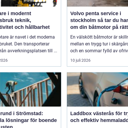
are i modernt
Volvo penta service i
uk teknik,
stockholm så tar du hand
tivitet och hållbarhet
om din båtmotor på rätt
tare är navet i det moderna
En välskött båtmotor är skil
ruket. Den transporterar
mellan en trygg tur i skärgå
från avverkningsplatsen till ...
och en sommar fylld av ofrivil
 2026
10 juli 2026
rund i Strömstad:
Laddbox västerås för t
la lösningar för boende
och effektiv hemmalad
kusten