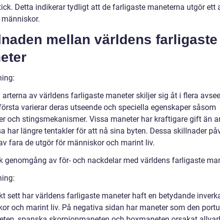
ck. Detta indikerar tydligt att de farligaste maneterna utgör ett a
 människor.
lnaden mellan världens farligaste
eter
ning:
 arterna av världens farligaste maneter skiljer sig åt i flera avse
 första varierar deras utseende och speciella egenskaper såsom
åer och stingsmekanismer. Vissa maneter har kraftigare gift än 
a har längre tentakler för att nå sina byten. Dessa skillnader på
v fara de utgör för människor och marint liv.
sk genomgång av för- och nackdelar med världens farligaste ma
ning:
kt sett har världens farligaste maneter haft en betydande inverk
or och marint liv. På negativa sidan har maneter som den portu
ten, spanska skorpionmaneten och boxmaneten orsakat allvar