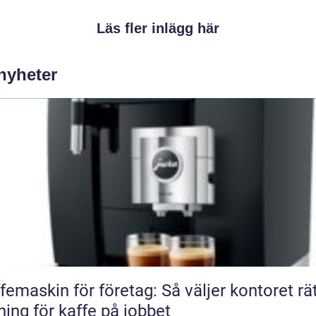
Läs fler inlägg här
 nyheter
femaskin för företag: Så väljer kontoret rä
ning för kaffe på jobbet