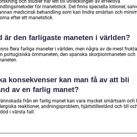
orskning och studier har lett till utvecklingen av effektiva
dlingsmetoder för manetstick. Det finns speciella lotioner, salv
annan medicinsk behandling som kan lindra smärtan och mini
rna efter ett manetstick.
 är den farligaste maneten i världen?
inns flera farliga maneter i världen, men några av de mest frukt
en portugisiska örnmaneten, den spanska skorpionmaneten och
aneten.
ka konsekvenser kan man få av att bli
änd av en farlig manet?
rännskada från en farlig manet kan vara mycket smärtsam och 
allergiska reaktioner, andningsproblem, hjärtstillestånd och till oc
öd i värsta fall.