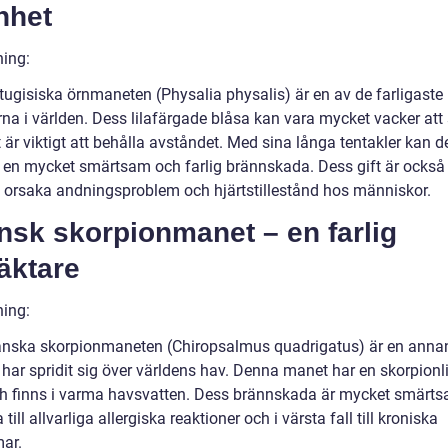
nhet
ning:
tugisiska örnmaneten (Physalia physalis) är en av de farligaste
na i världen. Dess lilafärgade blåsa kan vara mycket vacker att 
är viktigt att behålla avståndet. Med sina långa tentakler kan d
a en mycket smärtsam och farlig brännskada. Dess gift är också 
 orsaka andningsproblem och hjärtstillestånd hos människor.
nsk skorpionmanet – en farlig
äktare
ning:
nska skorpionmaneten (Chiropsalmus quadrigatus) är en annan
 har spridit sig över världens hav. Denna manet har en skorpion
h finns i varma havsvatten. Dess brännskada är mycket smärt
 till allvarliga allergiska reaktioner och i värsta fall till kroniska
ar.