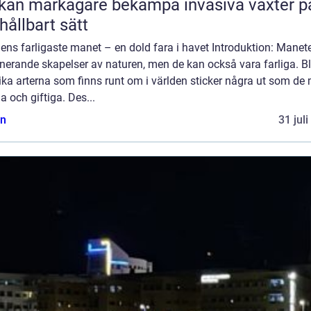
kan markägare bekämpa invasiva växter p
 hållbart sätt
ens farligaste manet – en dold fara i havet Introduktion: Manete
nerande skapelser av naturen, men de kan också vara farliga. B
ika arterna som finns runt om i världen sticker några ut som de
ga och giftiga. Des...
n
31 jul