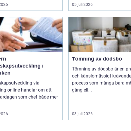
 2026
05 juli 2026
rn
Tömning av dödsbo
skapsutveckling i
Tömning av dödsbo är en pr
tiken
och känslomässigt krävand
skapsutveckling via
process som många bara mö
ng online handlar om att
gång ell...
vardagen som chef både mer
 2026
03 juli 2026