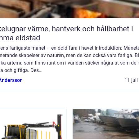
ärme, hantverk och hållbarhet i
mma eldstad
ens farligaste manet – en dold fara i havet Introduktion: Manete
nerande skapelser av naturen, men de kan också vara farliga. B
ika arterna som finns runt om i världen sticker några ut som de
ga och giftiga. Des...
 Andersson
11 jul