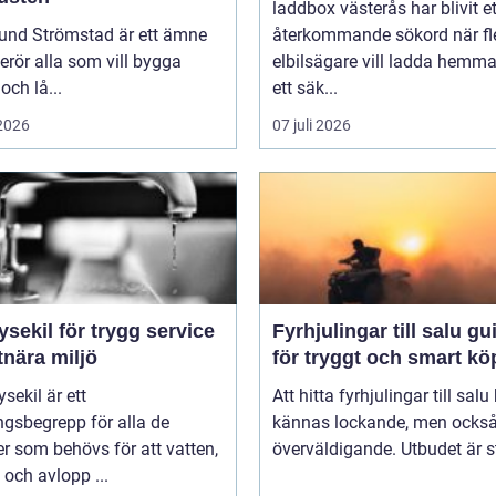
laddbox västerås har blivit et
und Strömstad är ett ämne
återkommande sökord när fl
rör alla som vill bygga
elbilsägare vill ladda hemm
och lå...
ett säk...
 2026
07 juli 2026
ysekil för trygg service
Fyrhjulingar till salu guide
tnära miljö
för tryggt och smart kö
sekil är ett
Att hitta fyrhjulingar till salu
gsbegrepp för alla de
kännas lockande, men också 
er som behövs för att vatten,
överväldigande. Utbudet är st
och avlopp ...