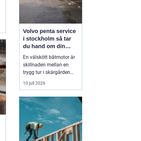
Volvo penta service
i stockholm så tar
du hand om din
båtmotor på rätt sätt
En välskött båtmotor är
skillnaden mellan en
trygg tur i skärgården
och en sommar fylld av
10 juli 2026
ofrivilliga stopp. Många
båtägare i
Stockholmsområdet
använder Volvo Penta,
just eftersom motorerna
är driftsäkra och
anpassade för nordiska
förhållanden. Men ...