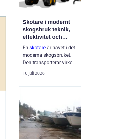
Skotare i modernt
skogsbruk teknik,
effektivitet och
hållbarhet
En
skotare
är navet i det
moderna skogsbruket.
Den transporterar virke
från avverkningsplatsen
10 juli 2026
till bilväg eller
timmerupplag, ofta i
svårtillgänglig terräng
och under tuffa
förhållanden. Rä...