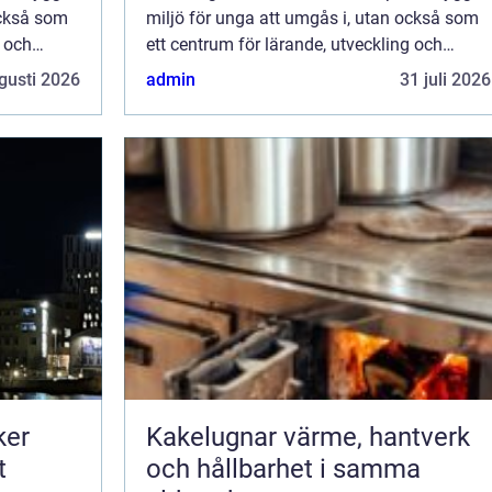
också som
miljö för unga att umgås i, utan också som
g och
ett centrum för lärande, utveckling och
gemenskap. Ungdomsgård &...
gusti 2026
admin
31 juli 2026
ker
Kakelugnar värme, hantverk
t
och hållbarhet i samma