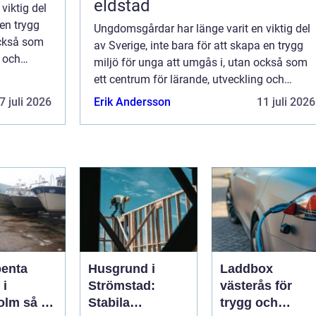
eldstad
viktig del
 en trygg
Ungdomsgårdar har länge varit en viktig del
också som
av Sverige, inte bara för att skapa en trygg
g och
miljö för unga att umgås i, utan också som
ett centrum för lärande, utveckling och
gemenskap. Ungdomsgård &...
7 juli 2026
Erik Andersson
11 juli 2026
penta
Husgrund i
Laddbox
 i
Strömstad:
västerås för
så tar
Stabila
trygg och