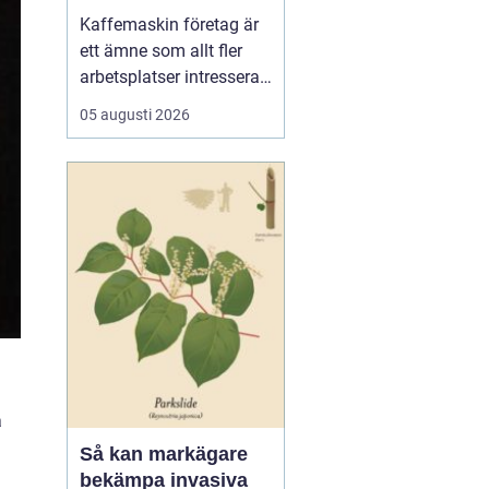
för kaffe på jobbet
Kaffemaskin företag är
ett ämne som allt fler
arbetsplatser intresserar
sig för när de vill höja
05 augusti 2026
trivsel och effektivitet på
kontoret. Kaffe har blivit
en naturlig del av
arbetsdagen, och många
medarbetare up...
a
Så kan markägare
bekämpa invasiva