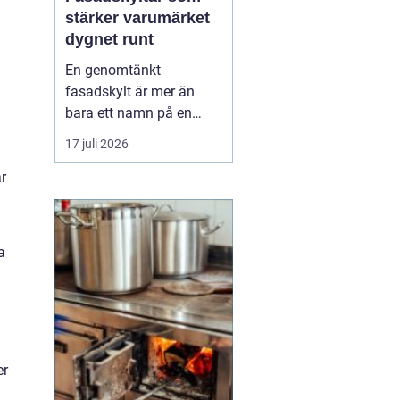
stärker varumärket
dygnet runt
En genomtänkt
fasadskylt är mer än
bara ett namn på en
vägg. Den fungerar som
17 juli 2026
företagets ansikte utåt,
ar
leder kunder rätt och
signalerar kvalitet innan
någon ens har klivit
innanför dörren. F&o...
a
er