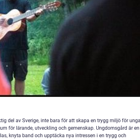
ktig del av Sverige, inte bara för att skapa en trygg miljö för ung
trum för lärande, utveckling och gemenskap. Ungdomsgård är en
as, knyta band och upptäcka nya intressen i en trygg och