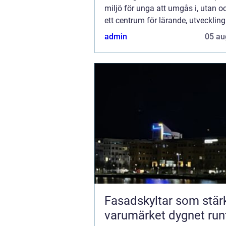
miljö för unga att umgås i, utan 
ett centrum för lärande, utvecklin
gemenskap. Ungdomsgård &...
admin
05 au
Fasadskyltar som stär
varumärket dygnet run