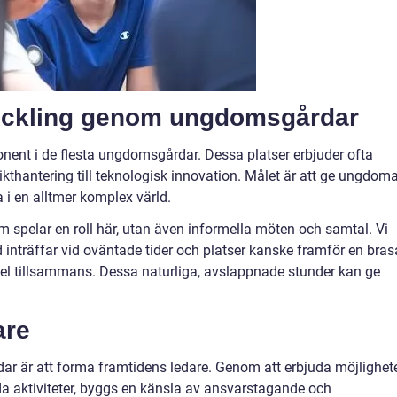
veckling genom ungdomsgårdar
nent i de flesta ungdomsgårdar. Dessa platser erbjuder ofta
likthantering till teknologisk innovation. Målet är att ge ungdom
a i en alltmer komplex värld.
om spelar en roll här, utan även informella möten och samtal. Vi
nd inträffar vid oväntade tider och platser kanske framför en bras
spel tillsammans. Dessa naturliga, avslappnade stunder kan ge
are
 är att forma framtidens ledare. Genom att erbjuda möjlighet
a aktiviteter, byggs en känsla av ansvarstagande och