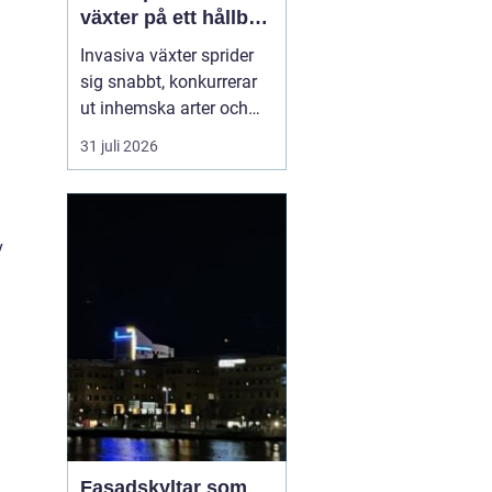
växter på ett hållbart
sätt
Invasiva växter sprider
sig snabbt, konkurrerar
ut inhemska arter och
kan på sikt förändra hela
31 juli 2026
ekosystem. De orsakar
också stora kostnader
för både privatpersoner,
företag och samhälle.
v
För markägare blir
frågan därför inte om
man ska agera, utan
hu...
Fasadskyltar som