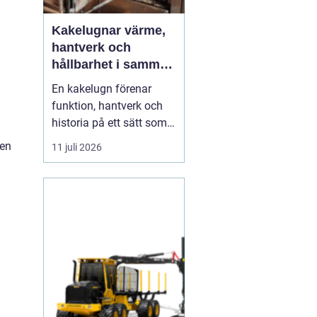
Kakelugnar värme,
hantverk och
hållbarhet i samma
eldstad
En kakelugn förenar
funktion, hantverk och
historia på ett sätt som
få andra
 en
11 juli 2026
inredningsdetaljer gör.
Den ger en jämn och
behaglig värme, skapar
en tydlig samlingspunkt
i rummet och bidrar
samtidigt till lägre
energikostnader. I en tid
där många söker...