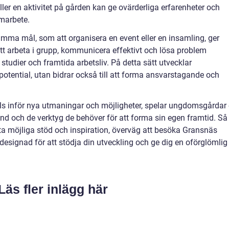
 eller en aktivitet på gården kan ge ovärderliga erfarenheter och
amarbete.
ma mål, som att organisera en event eller en insamling, ger
t arbeta i grupp, kommunicera effektivt och lösa problem
studier och framtida arbetsliv. På detta sätt utvecklar
otential, utan bidrar också till att forma ansvarstagande och
lls inför nya utmaningar och möjligheter, spelar ungdomsgårdar
und och de verktyg de behöver för att forma sin egen framtid. Så
a möjliga stöd och inspiration, överväg att besöka Gransnäs
designad för att stödja din utveckling och ge dig en oförglömlig
Läs fler inlägg här