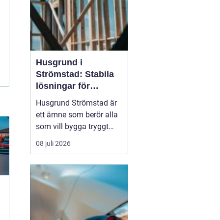
Husgrund i
Strömstad: Stabila
lösningar för
boende vid kusten
Husgrund Strömstad är
ett ämne som berör alla
som vill bygga tryggt
och långsiktigt nära
08 juli 2026
havet. Närheten till
saltvatten, hårda vindar
och bergig terräng ställer
höga krav på både p...