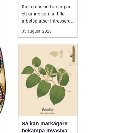
för kaffe på jobbet
Kaffemaskin företag är
ett ämne som allt fler
arbetsplatser intresserar
sig för när de vill höja
05 augusti 2026
trivsel och effektivitet på
kontoret. Kaffe har blivit
en naturlig del av
arbetsdagen, och många
medarbetare up...
Så kan markägare
bekämpa invasiva