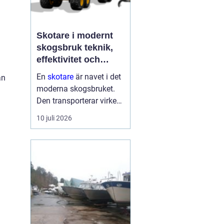
Skotare i modernt
skogsbruk teknik,
effektivitet och
hållbarhet
En
skotare
är navet i det
an
moderna skogsbruket.
Den transporterar virke
från avverkningsplatsen
10 juli 2026
till bilväg eller
timmerupplag, ofta i
svårtillgänglig terräng
och under tuffa
förhållanden. Rä...