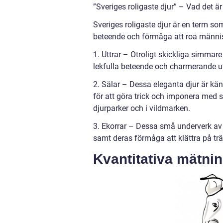
”Sveriges roligaste djur” – Vad det ä
Sveriges roligaste djur är en term som
beteende och förmåga att roa männis
1. Uttrar – Otroligt skickliga simmar
lekfulla beteende och charmerande ut
2. Sälar – Dessa eleganta djur är känd
för att göra trick och imponera med si
djurparker och i vildmarken.
3. Ekorrar – Dessa små underverk av n
samt deras förmåga att klättra på trä
Kvantitativa mätnin