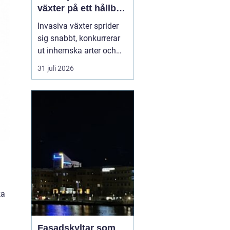
växter på ett hållbart
sätt
Invasiva växter sprider
sig snabbt, konkurrerar
ut inhemska arter och
kan på sikt förändra hela
31 juli 2026
ekosystem. De orsakar
också stora kostnader
för både privatpersoner,
företag och samhälle.
För markägare blir
frågan därför inte om
man ska agera, utan
hu...
ka
Fasadskyltar som