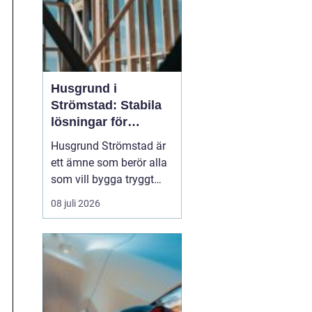
Husgrund i
Strömstad: Stabila
lösningar för
boende vid kusten
Husgrund Strömstad är
ett ämne som berör alla
som vill bygga tryggt
och långsiktigt nära
08 juli 2026
havet. Närheten till
saltvatten, hårda vindar
och bergig terräng ställer
höga krav på både p...