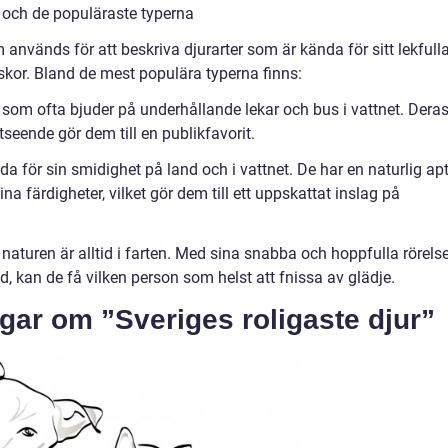
r och de populäraste typerna
 används för att beskriva djurarter som är kända för sitt lekfull
kor. Bland de mest populära typerna finns:
e som ofta bjuder på underhållande lekar och bus i vattnet. Dera
seende gör dem till en publikfavorit.
a för sin smidighet på land och i vattnet. De har en naturlig apt
na färdigheter, vilket gör dem till ett uppskattat inslag på
aturen är alltid i farten. Med sina snabba och hoppfulla rörelse
d, kan de få vilken person som helst att fnissa av glädje.
gar om ”Sveriges roligaste djur”