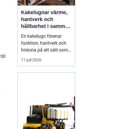
Kakelugnar värme,
hantverk och
hållbarhet i samma
eldstad
En kakelugn förenar
funktion, hantverk och
historia på ett sätt som
ill
få andra
11 juli 2026
inredningsdetaljer gör.
Den ger en jämn och
behaglig värme, skapar
en tydlig samlingspunkt
i rummet och bidrar
samtidigt till lägre
energikostnader. I en tid
där många söker...