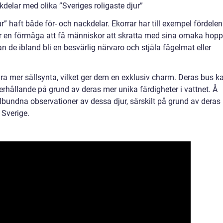
delar med olika ”Sveriges roligaste djur”
r” haft både för- och nackdelar. Ekorrar har till exempel fördelen
har en förmåga att få människor att skratta med sina omaka hopp
n de ibland bli en besvärlig närvaro och stjäla fågelmat eller
vara mer sällsynta, vilket ger dem en exklusiv charm. Deras bus k
hållande på grund av deras mer unika färdigheter i vattnet. Å
elbundna observationer av dessa djur, särskilt på grund av deras
 Sverige.