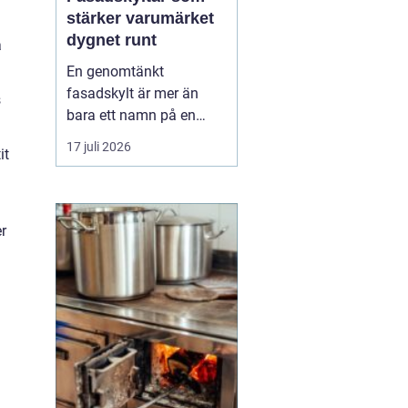
stärker varumärket
dygnet runt
a
En genomtänkt
fasadskylt är mer än
s
bara ett namn på en
vägg. Den fungerar som
17 juli 2026
it
företagets ansikte utåt,
leder kunder rätt och
signalerar kvalitet innan
någon ens har klivit
r
innanför dörren. F&o...