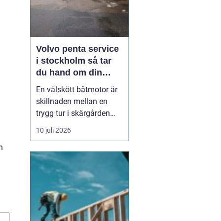
Volvo penta service
i stockholm så tar
du hand om din
båtmotor på rätt sätt
En välskött båtmotor är
skillnaden mellan en
trygg tur i skärgården
och en sommar fylld av
10 juli 2026
ofrivilliga stopp. Många
h
båtägare i
Stockholmsområdet
använder Volvo Penta,
just eftersom motorerna
är driftsäkra och
anpassade för nordiska
förhållanden. Men ...