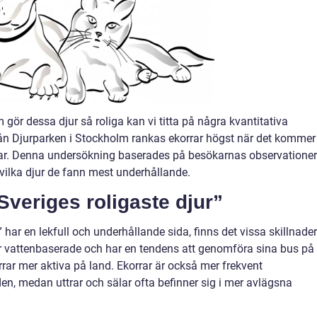
m gör dessa djur så roliga kan vi titta på några kvantitativa
ån Djurparken i Stockholm rankas ekorrar högst när det kommer t
 sälar. Denna undersökning baserades på besökarnas observationer
å vilka djur de fann mest underhållande.
Sveriges roligaste djur”
 har en lekfull och underhållande sida, finns det vissa skillnader
er vattenbaserade och har en tendens att genomföra sina bus på
rar mer aktiva på land. Ekorrar är också mer frekvent
 medan uttrar och sälar ofta befinner sig i mer avlägsna