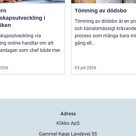
rn
Tömning av dödsbo
skapsutveckling i
Tömning av dödsbo är en pr
tiken
och känslomässigt krävand
skapsutveckling via
process som många bara mö
ng online handlar om att
gång ell...
vardagen som chef både mer
 2026
03 juli 2026
Adress