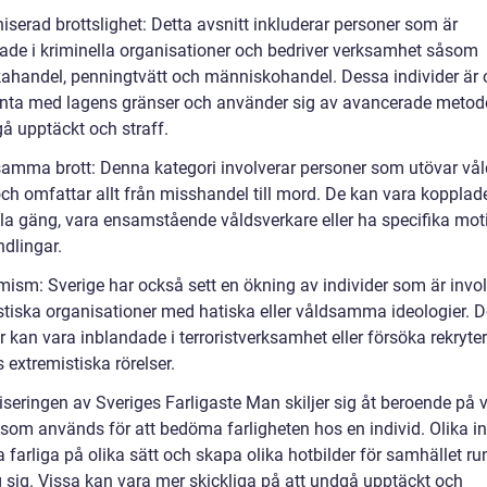
iserad brottslighet: Detta avsnitt inkluderar personer som är
rade i kriminella organisationer och bedriver verksamhet såsom
kahandel, penningtvätt och människohandel. Dessa individer är 
nta med lagens gränser och använder sig av avancerade metode
gå upptäckt och straff.
samma brott: Denna kategori involverar personer som utövar vå
ch omfattar allt från misshandel till mord. De kan vara kopplade 
lla gäng, vara ensamstående våldsverkare eller ha specifika moti
ndlingar.
mism: Sverige har också sett en ökning av individer som är invol
stiska organisationer med hatiska eller våldsamma ideologier. 
 kan vara inblandade i terroristverksamhet eller försöka rekryte
as extremistiska rörelser.
seringen av Sveriges Farligaste Man skiljer sig åt beroende på v
r som används för att bedöma farligheten hos en individ. Olika in
 farliga på olika sätt och skapa olika hotbilder för samhället ru
 sig. Vissa kan vara mer skickliga på att undgå upptäckt och