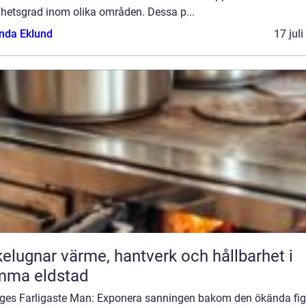
ghetsgrad inom olika områden. Dessa p...
da Eklund
17 jul
ärme, hantverk och hållbarhet i
mma eldstad
iges Farligaste Man: Exponera sanningen bakom den ökända fi