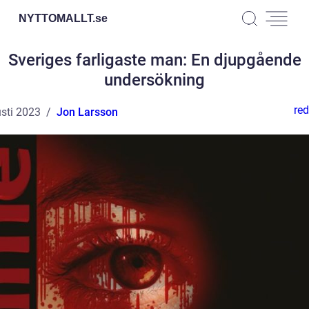
NYTTOMALLT.
se
Sveriges farligaste man: En djupgående
undersökning
red
sti 2023
Jon Larsson