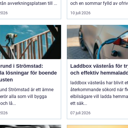
från avverkningsplatsen till ...
och en sommar fylld av ofrivil
 2026
10 juli 2026
rund i Strömstad:
Laddbox västerås för t
la lösningar för boende
och effektiv hemmalad
kusten
laddbox västerås har blivit et
und Strömstad är ett ämne
återkommande sökord när fl
rör alla som vill bygga
elbilsägare vill ladda hemm
och lå...
ett säk...
 2026
07 juli 2026