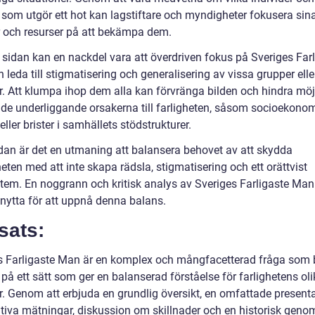
 som utgör ett hot kan lagstiftare och myndigheter fokusera sin
r och resurser på att bekämpa dem.
 sidan kan en nackdel vara att överdriven fokus på Sveriges Far
leda till stigmatisering och generalisering av vissa grupper elle
er. Att klumpa ihop dem alla kan förvränga bilden och hindra möj
a de underliggande orsakerna till farligheten, såsom socioekono
eller brister i samhällets stödstrukturer.
ndan är det en utmaning att balansera behovet av att skydda
ten med att inte skapa rädsla, stigmatisering och ett orättvist
stem. En noggrann och kritisk analys av Sveriges Farligaste Ma
l nytta för att uppnå denna balans.
sats:
s Farligaste Man är en komplex och mångfacetterad fråga som
på ett sätt som ger en balanserad förståelse för farlighetens ol
r. Genom att erbjuda en grundlig översikt, en omfattade presenta
ativa mätningar, diskussion om skillnader och en historisk gen