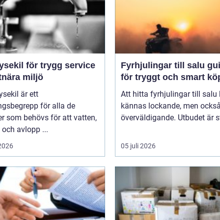
ysekil för trygg service
Fyrhjulingar till salu guide
tnära miljö
för tryggt och smart kö
sekil är ett
Att hitta fyrhjulingar till salu
gsbegrepp för alla de
kännas lockande, men också 
er som behövs för att vatten,
överväldigande. Utbudet är st
och avlopp ...
 2026
05 juli 2026