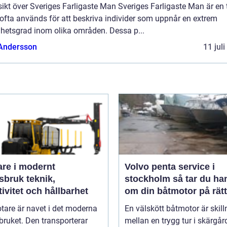
ikt över Sveriges Farligaste Man Sveriges Farligaste Man är en t
ofta används för att beskriva individer som uppnår en extrem
ghetsgrad inom olika områden. Dessa p...
 Andersson
11 jul
are i modernt
Volvo penta service i
uk teknik,
stockholm så tar du hand
tivitet och hållbarhet
om din båtmotor på rätt
tare är navet i det moderna
En välskött båtmotor är skil
ruket. Den transporterar
mellan en trygg tur i skärgå