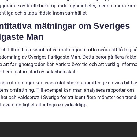
ggörande av brottsbekämpande myndigheter, medan andra kan 
entliga och skapa rädsla inom samhället.
ntitativa mätningar om Sveriges
ligaste Man
ch tillförlitliga kvantitativa mätningar är ofta svåra att få tag p
edömning av Sveriges Farligaste Man. Detta beror på flera faktor
e att farlighetsgraden kan variera över tid och att verklig inform
a hemligstämplad av säkerhetsskäl.
ssa utmaningar kan vissa statistiska uppgifter ge en viss bild a
etens omfattning. Till exempel kan man analysera rapporter om
ghet och våldsbrott i Sverige för att identifiera mönster och trende
t även möjlighet att infoga en videoklipp