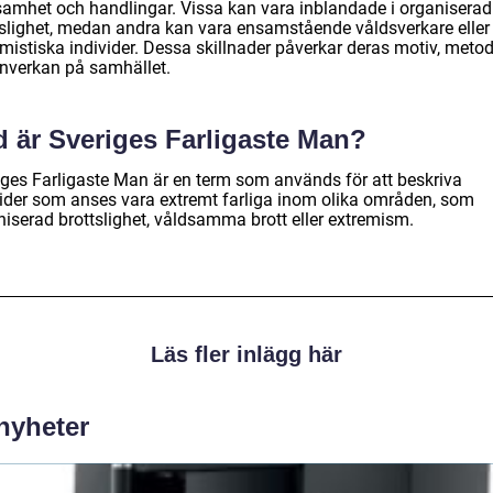
samhet och handlingar. Vissa kan vara inblandade i organiserad
tslighet, medan andra kan vara ensamstående våldsverkare eller
mistiska individer. Dessa skillnader påverkar deras motiv, metod
inverkan på samhället.
d är Sveriges Farligaste Man?
iges Farligaste Man är en term som används för att beskriva
vider som anses vara extremt farliga inom olika områden, som
niserad brottslighet, våldsamma brott eller extremism.
Läs fler inlägg här
 nyheter