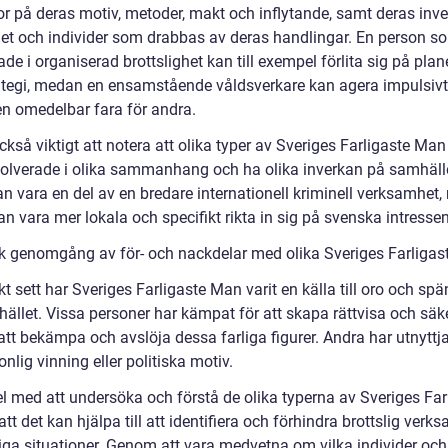
or på deras motiv, metoder, makt och inflytande, samt deras inv
et och individer som drabbas av deras handlingar. En person s
de i organiserad brottslighet kan till exempel förlita sig på plan
ategi, medan en ensamstående våldsverkare kan agera impulsiv
en omedelbar fara för andra.
ckså viktigt att notera att olika typer av Sveriges Farligaste Ma
volverade i olika sammanhang och ha olika inverkan på samhäll
an vara en del av en bredare internationell kriminell verksamhet
n vara mer lokala och specifikt rikta in sig på svenska intressen
sk genomgång av för- och nackdelar med olika Sveriges Farliga
kt sett har Sveriges Farligaste Man varit en källa till oro och sp
hället. Vissa personer har kämpat för att skapa rättvisa och säk
tt bekämpa och avslöja dessa farliga figurer. Andra har utnyttj
onlig vinning eller politiska motiv.
el med att undersöka och förstå de olika typerna av Sveriges Far
tt det kan hjälpa till att identifiera och förhindra brottslig verk
liga situationer. Genom att vara medvetna om vilka individer och