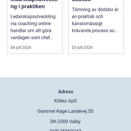
ng i praktiken
Tömning av dödsbo är
Ledarskapsutveckling
en praktisk och
via coaching online
känslomässigt
handlar om att göra
krävande process som
vardagen som chef
många bara möter en
både mer h...
gång ell...
04 juli 2026
03 juli 2026
Adress