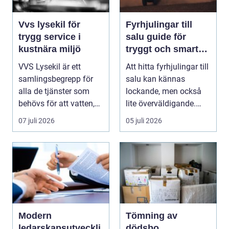
Vvs lysekil för
Fyrhjulingar till
trygg service i
salu guide för
kustnära miljö
tryggt och smart
köp
VVS Lysekil är ett
Att hitta fyrhjulingar till
samlingsbegrepp för
salu kan kännas
alla de tjänster som
lockande, men också
behövs för att vatten,
lite överväldigande.
värme och avlopp ...
Utbudet är stor...
07 juli 2026
05 juli 2026
Modern
Tömning av
ledarskapsutveckli
dödsbo