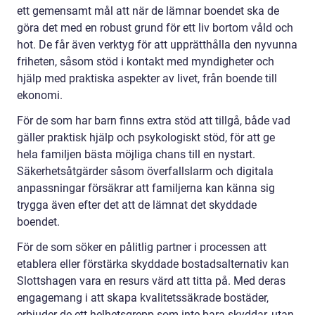
ett gemensamt mål att när de lämnar boendet ska de
göra det med en robust grund för ett liv bortom våld och
hot. De får även verktyg för att upprätthålla den nyvunna
friheten, såsom stöd i kontakt med myndigheter och
hjälp med praktiska aspekter av livet, från boende till
ekonomi.
För de som har barn finns extra stöd att tillgå, både vad
gäller praktisk hjälp och psykologiskt stöd, för att ge
hela familjen bästa möjliga chans till en nystart.
Säkerhetsåtgärder såsom överfallslarm och digitala
anpassningar försäkrar att familjerna kan känna sig
trygga även efter det att de lämnat det skyddade
boendet.
För de som söker en pålitlig partner i processen att
etablera eller förstärka skyddade bostadsalternativ kan
Slottshagen vara en resurs värd att titta på. Med deras
engagemang i att skapa kvalitetssäkrade bostäder,
erbjuder de ett helhetsgrepp som inte bara skyddar, utan