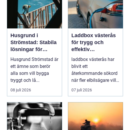
Husgrund i
Laddbox västerås
Strömstad: Stabila
för trygg och
lösningar för
effektiv
boende vid kusten
hemmaladdning
Husgrund Strömstad är
laddbox västerås har
ett ämne som berör
blivit ett
alla som vill bygga
återkommande sökord
tryggt och lå...
när fler elbilsägare vill
ladda hemma på ett
08 juli 2026
07 juli 2026
säk...