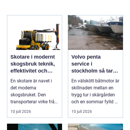
Skotare i modernt
Volvo penta
skogsbruk teknik,
service i
effektivitet och
stockholm så tar
hållbarhet
du hand om din
En skotare är navet i
En välskött båtmotor är
båtmotor på rätt
det moderna
skillnaden mellan en
sätt
skogsbruket. Den
trygg tur i skärgården
transporterar virke från
och en sommar fylld av
avverkningsplatsen till
ofrivilli...
10 juli 2026
10 juli 2026
...