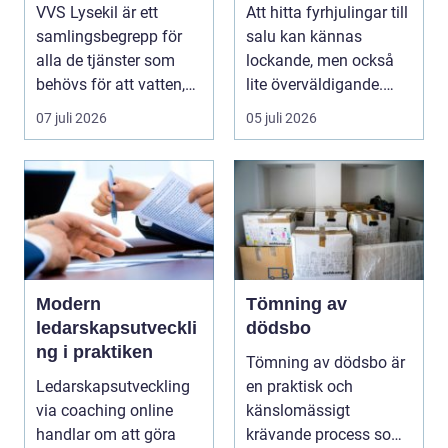
köp
VVS Lysekil är ett
Att hitta fyrhjulingar till
samlingsbegrepp för
salu kan kännas
alla de tjänster som
lockande, men också
behövs för att vatten,
lite överväldigande.
värme och avlopp ...
Utbudet är stor...
07 juli 2026
05 juli 2026
Modern
Tömning av
ledarskapsutveckli
dödsbo
ng i praktiken
Tömning av dödsbo är
Ledarskapsutveckling
en praktisk och
via coaching online
känslomässigt
handlar om att göra
krävande process som