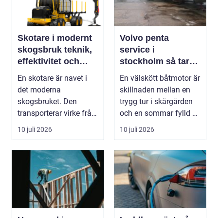
Skotare i modernt
Volvo penta
skogsbruk teknik,
service i
effektivitet och
stockholm så tar
hållbarhet
du hand om din
En skotare är navet i
En välskött båtmotor är
båtmotor på rätt
det moderna
skillnaden mellan en
sätt
skogsbruket. Den
trygg tur i skärgården
transporterar virke från
och en sommar fylld av
avverkningsplatsen till
ofrivilli...
10 juli 2026
10 juli 2026
...