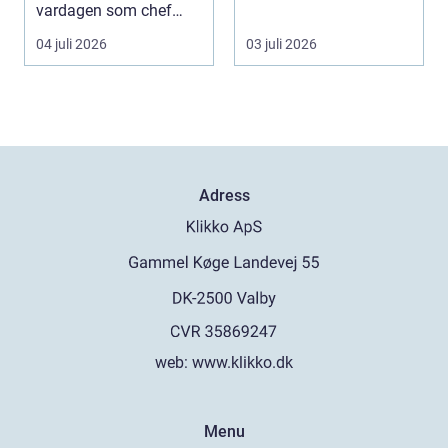
vardagen som chef
många bara möter en
både mer h...
gång ell...
04 juli 2026
03 juli 2026
Adress
web:
www.klikko.dk
Menu