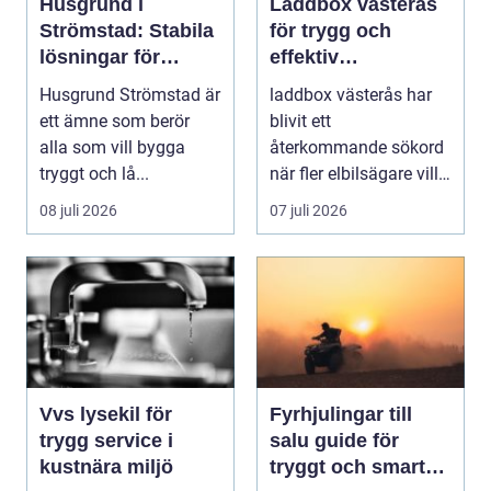
Husgrund i
Laddbox västerås
Strömstad: Stabila
för trygg och
lösningar för
effektiv
boende vid kusten
hemmaladdning
Husgrund Strömstad är
laddbox västerås har
ett ämne som berör
blivit ett
alla som vill bygga
återkommande sökord
tryggt och lå...
när fler elbilsägare vill
ladda hemma på ett
08 juli 2026
07 juli 2026
säk...
Vvs lysekil för
Fyrhjulingar till
trygg service i
salu guide för
kustnära miljö
tryggt och smart