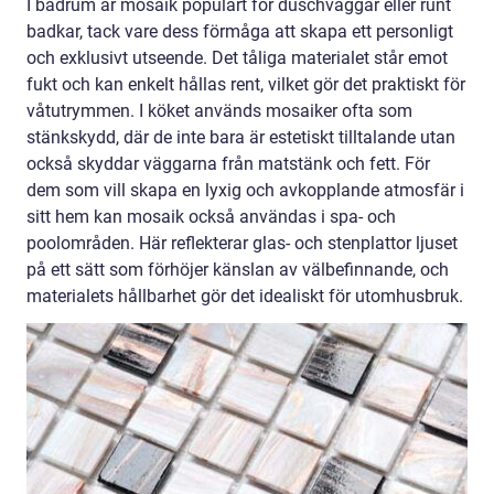
I badrum är mosaik populärt för duschväggar eller runt
badkar, tack vare dess förmåga att skapa ett personligt
och exklusivt utseende. Det tåliga materialet står emot
fukt och kan enkelt hållas rent, vilket gör det praktiskt för
våtutrymmen. I köket används mosaiker ofta som
stänkskydd, där de inte bara är estetiskt tilltalande utan
också skyddar väggarna från matstänk och fett. För
dem som vill skapa en lyxig och avkopplande atmosfär i
sitt hem kan mosaik också användas i spa- och
poolområden. Här reflekterar glas- och stenplattor ljuset
på ett sätt som förhöjer känslan av välbefinnande, och
materialets hållbarhet gör det idealiskt för utomhusbruk.