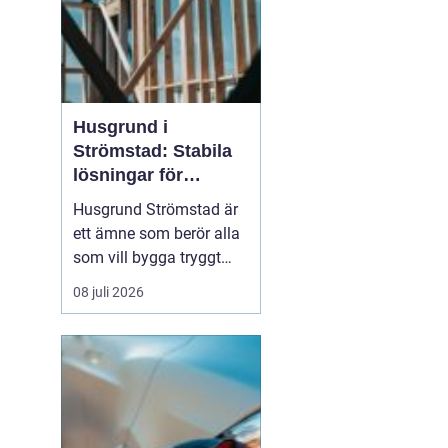
Husgrund i
Strömstad: Stabila
lösningar för
boende vid kusten
Husgrund Strömstad är
ett ämne som berör alla
som vill bygga tryggt
och långsiktigt nära
08 juli 2026
havet. Närheten till
saltvatten, hårda vindar
och bergig terräng ställer
höga krav på både p...