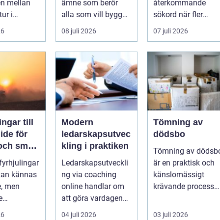
en mellan
ämne som berör
återkommande
tur i
alla som vill bygga
sökord när fler
en och en
tryggt och lå...
elbilsägare vill
26
08 juli 2026
07 juli 2026
ylld av
ladda hemma på et
säk...
ngar till
Modern
Tömning av
ledarskapsutvec
dödsbo
 och smart
kling i praktiken
Tömning av dödsb
 fyrhjulingar
Ledarskapsutveckli
är en praktisk och
 kan kännas
ng via coaching
känslomässigt
e, men
online handlar om
krävande process
e
att göra vardagen
som många bara
igande.
som chef både mer
möter en gång ell...
26
04 juli 2026
03 juli 2026