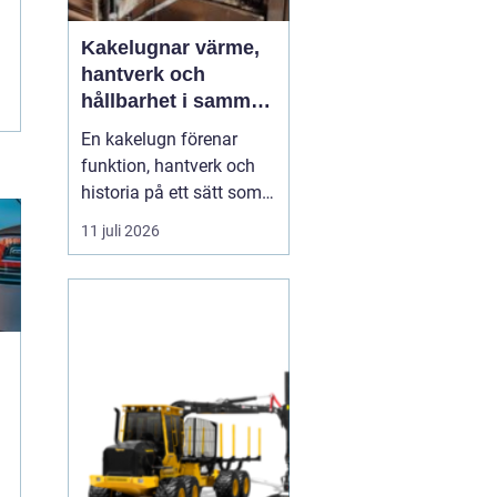
Kakelugnar värme,
hantverk och
hållbarhet i samma
eldstad
En kakelugn förenar
funktion, hantverk och
historia på ett sätt som
få andra
11 juli 2026
inredningsdetaljer gör.
Den ger en jämn och
behaglig värme, skapar
en tydlig samlingspunkt
i rummet och bidrar
samtidigt till lägre
energikostnader. I en tid
där många söker...
g