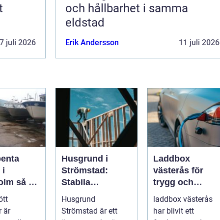
t
och hållbarhet i samma
eldstad
7 juli 2026
Erik Andersson
11 juli 2026
penta
Husgrund i
Laddbox
 i
Strömstad:
västerås för
så tar
Stabila
trygg och
d om din
lösningar för
effektiv
ött
Husgrund
laddbox västerås
r på rätt
boende vid
hemmaladdnin
 är
Strömstad är ett
har blivit ett
kusten