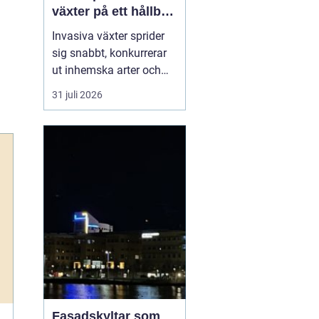
växter på ett hållbart
sätt
Invasiva växter sprider
sig snabbt, konkurrerar
ut inhemska arter och
kan på sikt förändra hela
31 juli 2026
ekosystem. De orsakar
också stora kostnader
för både privatpersoner,
företag och samhälle.
För markägare blir
frågan därför inte om
man ska agera, utan
hu...
Fasadskyltar som