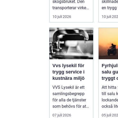
skogsbruket. Den
skillnad
transporterar virke
en trygg 
från
skärgård
10 juli 2026
10 juli 20
avverkningsplatsen
sommar f
till ...
ofrivilli...
Vvs lysekil för
Fyrhjuli
trygg service i
salu guide för
kustnära miljö
tryggt
köp
VVS Lysekil är ett
Att hitta
samlingsbegrepp
till salu
för alla de tjänster
lockand
som behövs för att
också lit
vatten, värme och
överväld
07 juli 2026
05 juli 20