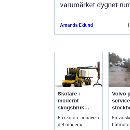
varumärket dygnet run
Amanda Eklund
1
Skotare i
Volvo 
modernt
service
skogsbruk
stockholm 
teknik,
du han
En skotare är navet i
En välsk
effektivitet och
båtmoto
det moderna
båtmotor
hållbarhet
sätt