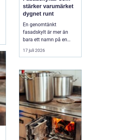
stärker varumärket
dygnet runt
En genomtänkt
fasadskylt är mer än
bara ett namn på en
vägg. Den fungerar som
17 juli 2026
företagets ansikte utåt,
leder kunder rätt och
signalerar kvalitet innan
någon ens har klivit
innanför dörren. F&o...