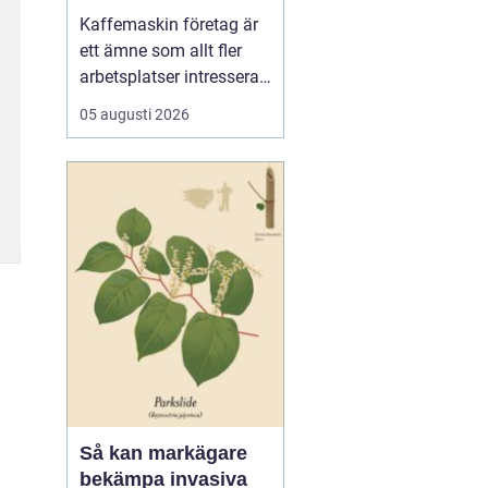
för kaffe på jobbet
Kaffemaskin företag är
ett ämne som allt fler
arbetsplatser intresserar
sig för när de vill höja
05 augusti 2026
trivsel och effektivitet på
kontoret. Kaffe har blivit
en naturlig del av
arbetsdagen, och många
medarbetare up...
Så kan markägare
bekämpa invasiva