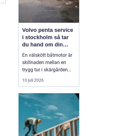
Volvo penta service
i stockholm så tar
du hand om din
båtmotor på rätt sätt
En välskött båtmotor är
skillnaden mellan en
trygg tur i skärgården
och en sommar fylld av
10 juli 2026
ofrivilliga stopp. Många
båtägare i
Stockholmsområdet
använder Volvo Penta,
just eftersom motorerna
är driftsäkra och
anpassade för nordiska
förhållanden. Men ...