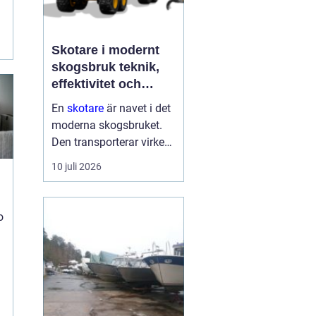
Skotare i modernt
t
skogsbruk teknik,
effektivitet och
hållbarhet
En
skotare
är navet i det
moderna skogsbruket.
Den transporterar virke
från avverkningsplatsen
10 juli 2026
till bilväg eller
timmerupplag, ofta i
svårtillgänglig terräng
o
och under tuffa
förhållanden. Rä...