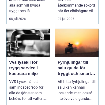
alla som vill bygga
återkommande sökord
tryggt och lå...
när fler elbilsägare vill
ladda hemma på ett
08 juli 2026
07 juli 2026
säk...
Vvs lysekil för
Fyrhjulingar till
trygg service i
salu guide för
kustnära miljö
tryggt och smart
köp
VVS Lysekil är ett
Att hitta fyrhjulingar till
samlingsbegrepp för
salu kan kännas
alla de tjänster som
lockande, men också
behövs för att vatten,
lite överväldigande.
värme och avlopp ...
Utbudet är stor...