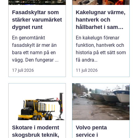
Fasadskyltar som
Kakelugnar värme,
stärker varumärket
hantverk och
dygnet runt
hållbarhet i samma
eldstad
En genomtänkt
En kakelugn förenar
fasadskylt är mer än
funktion, hantverk och
bara ett namn på en
historia på ett sätt som
vägg. Den fungerar ...
få andra
inredningsdetaljer
17 juli 2026
11 juli 2026
gör....
Skotare i modernt
Volvo penta
skogsbruk teknik,
service i