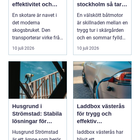
effektivitet och
stockholm så tar
hållbarhet
du hand om din
En skotare är navet i
En välskött båtmotor
båtmotor på rätt
det moderna
är skillnaden mellan en
sätt
skogsbruket. Den
trygg tur i skärgården
transporterar virke från
och en sommar fylld
avverkningsplatsen till
av ofrivilli...
10 juli 2026
10 juli 2026
...
Husgrund i
Laddbox västerås
Strömstad: Stabila
för trygg och
lösningar för
effektiv
boende vid kusten
hemmaladdning
Husgrund Strömstad
laddbox västerås har
är ett ämne som berör
blivit ett