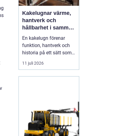
ng
Kakelugnar värme,
ns
hantverk och
hållbarhet i samma
eldstad
En kakelugn förenar
funktion, hantverk och
historia på ett sätt som
få andra
t
11 juli 2026
inredningsdetaljer gör.
Den ger en jämn och
behaglig värme, skapar
av
en tydlig samlingspunkt
i rummet och bidrar
samtidigt till lägre
energikostnader. I en tid
där många söker...