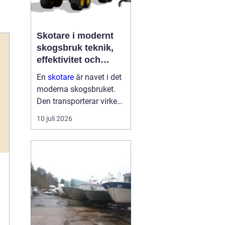
Skotare i modernt
skogsbruk teknik,
effektivitet och
hållbarhet
En
skotare
är navet i det
moderna skogsbruket.
Den transporterar virke
från avverkningsplatsen
10 juli 2026
till bilväg eller
timmerupplag, ofta i
svårtillgänglig terräng
och under tuffa
förhållanden. Rä...