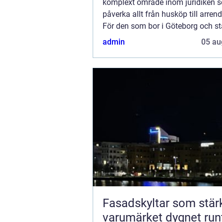
komplext område inom juridiken 
påverka allt från husköp till arren
För den som bor i Göteborg och stå
fastighetsrelaterad tv...
admin
05 au
Fasadskyltar som stär
varumärket dygnet run