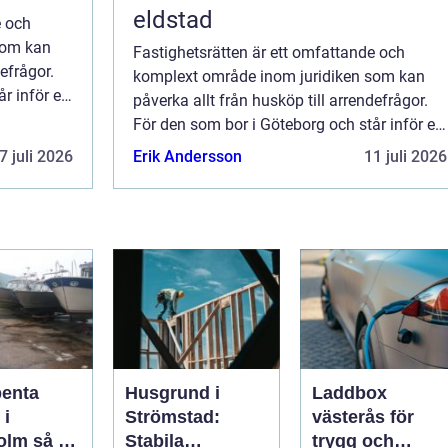
eldstad
e och
som kan
Fastighetsrätten är ett omfattande och
defrågor.
komplext område inom juridiken som kan
r inför en
påverka allt från husköp till arrendefrågor.
För den som bor i Göteborg och står inför en
fastighetsrelaterad tv...
7 juli 2026
Erik Andersson
11 juli 2026
penta
Husgrund i
Laddbox
 i
Strömstad:
västerås för
så tar
Stabila
trygg och