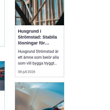
Husgrund i
Strömstad: Stabila
lösningar för
boende vid kusten
Husgrund Strömstad är
ett ämne som berör alla
som vill bygga tryggt
och långsiktigt nära
08 juli 2026
havet. Närheten till
saltvatten, hårda vindar
och bergig terräng ställer
höga krav på både p...