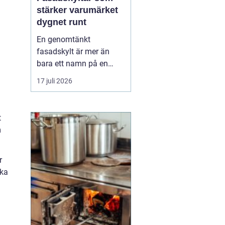
stärker varumärket
dygnet runt
En genomtänkt
fasadskylt är mer än
bara ett namn på en
vägg. Den fungerar som
17 juli 2026
företagets ansikte utåt,
leder kunder rätt och
signalerar kvalitet innan
t
någon ens har klivit
m
innanför dörren. F&o...
r
öka