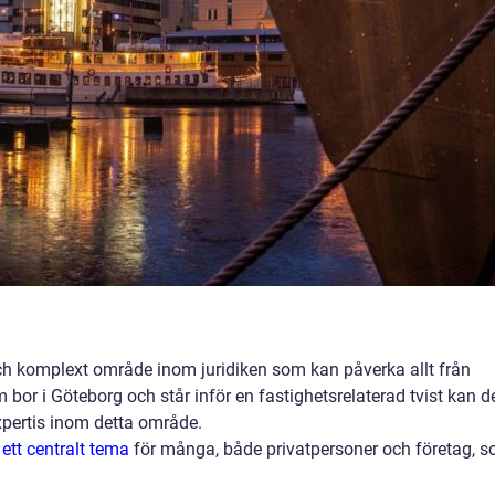
ch komplext område inom juridiken som kan påverka allt från
 bor i Göteborg och står inför en fastighetsrelaterad tvist kan d
xpertis inom detta område.
 ett centralt tema
för många, både privatpersoner och företag, 