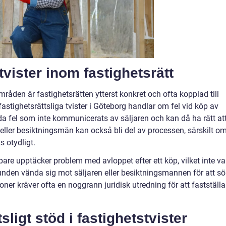
 tvister inom fastighetsrätt
mråden är fastighetsrätten ytterst konkret och ofta kopplad till
fastighetsrättsliga tvister i Göteborg handlar om fel vid köp av
a fel som inte kommunicerats av säljaren och kan då ha rätt at
 eller besiktningsmän kan också bli del av processen, särskilt o
s otydligt.
are upptäcker problem med avloppet efter ett köp, vilket inte va
kunden vända sig mot säljaren eller besiktningsmannen för att s
ioner kräver ofta en noggrann juridisk utredning för att fastställa
ligt stöd i fastighetstvister