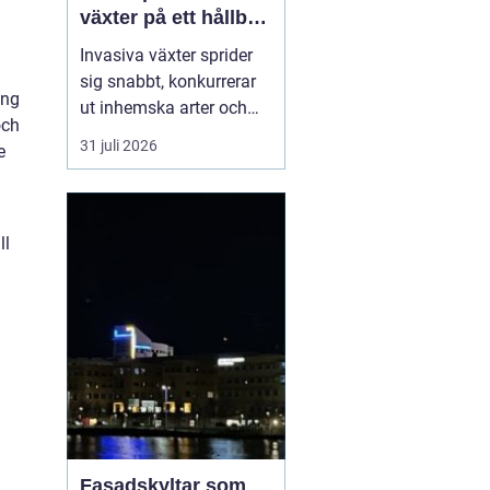
växter på ett hållbart
sätt
Invasiva växter sprider
sig snabbt, konkurrerar
ing
ut inhemska arter och
och
kan på sikt förändra hela
31 juli 2026
e
ekosystem. De orsakar
också stora kostnader
för både privatpersoner,
företag och samhälle.
ll
För markägare blir
frågan därför inte om
man ska agera, utan
hu...
Fasadskyltar som