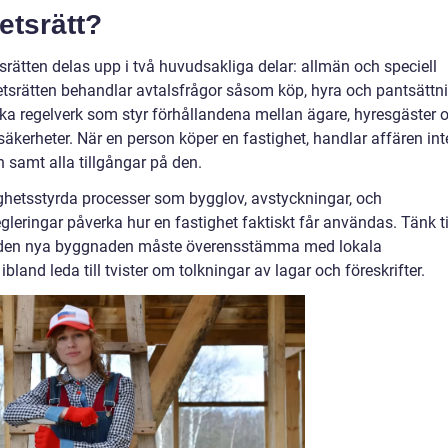
etsrätt?
tsrätten delas upp i två huvudsakliga delar: allmän och speciell
etsrätten behandlar avtalsfrågor såsom köp, hyra och pantsättn
iska regelverk som styr förhållandena mellan ägare, hyresgäster 
äkerheter. När en person köper en fastighet, handlar affären int
samt alla tillgångar på den.
ighetsstyrda processer som bygglov, avstyckningar, och
regleringar påverka hur en fastighet faktiskt får användas. Tänk ti
 den nya byggnaden måste överensstämma med lokala
and leda till tvister om tolkningar av lagar och föreskrifter.