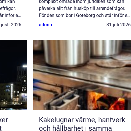
som kan
komplext område inom juridiken som kan
defrågor.
påverka allt från husköp till arrendefrågor.
r inför en
För den som bor i Göteborg och står inför en
fastighetsrelaterad tv...
gusti 2026
admin
31 juli 2026
ker
Kakelugnar värme, hantverk
t
och hållbarhet i samma