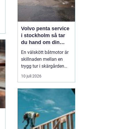
Volvo penta service
i stockholm så tar
du hand om din
båtmotor på rätt sätt
En välskött båtmotor är
skillnaden mellan en
trygg tur i skärgården
och en sommar fylld av
10 juli 2026
ofrivilliga stopp. Många
båtägare i
Stockholmsområdet
använder Volvo Penta,
just eftersom motorerna
är driftsäkra och
anpassade för nordiska
förhållanden. Men ...