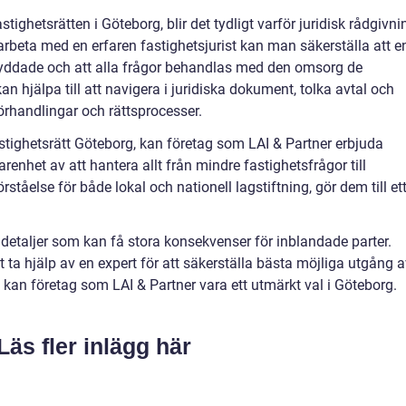
ghetsrätten i Göteborg, blir det tydligt varför juridisk rådgivni
beta med en erfaren fastighetsjurist kan man säkerställa att e
 skyddade och att alla frågor behandlas med den omsorg de
an hjälpa till att navigera i juridiska dokument, tolka avtal och
förhandlingar och rättsprocesser.
tighetsrätt Göteborg, kan företag som LAI & Partner erbjuda
arenhet av att hantera allt från mindre fastighetsfrågor till
rståelse för både lokal och nationell lagstiftning, gör dem till et
etaljer som kan få stora konsekvenser för inblandade parter.
t ta hjälp av en expert för att säkerställa bästa möjliga utgång 
g kan företag som LAI & Partner vara ett utmärkt val i Göteborg.
Läs fler inlägg här