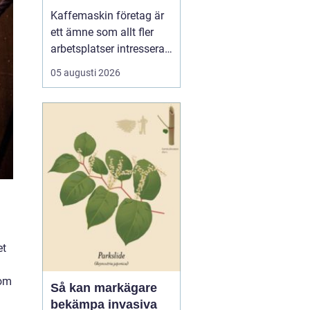
för kaffe på jobbet
Kaffemaskin företag är
ett ämne som allt fler
arbetsplatser intresserar
sig för när de vill höja
05 augusti 2026
trivsel och effektivitet på
kontoret. Kaffe har blivit
en naturlig del av
arbetsdagen, och många
medarbetare up...
et
som
Så kan markägare
bekämpa invasiva