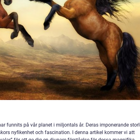
r funnits på vår planet i miljontals år. Deras imponerande stor
ors nyfikenhet och fascination. I denna artikel kommer vi att
valar” för att ge dig en djupare förståelse för dessa magnifika