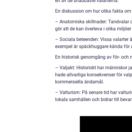
en av de snabbaste valarterna.
En diskussion om hur olika fakta om v
– Anatomiska skillnader: Tandvalar 
gör att de kan överleva i olika miljöer
– Sociala beteenden: Vissa valarter ä
exempel är späckhuggare kända för at
En historisk genomgång av för- och n
– Valjakt: Historiskt har människor j
hade allvarliga konsekvenser för valpo
kommersiella ändamål.
– Valturism: På senare tid har valtur
lokala samhällen och bidrar till beva