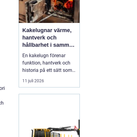
Kakelugnar värme,
hantverk och
hållbarhet i samma
eldstad
En kakelugn förenar
funktion, hantverk och
historia på ett sätt som
få andra
11 juli 2026
inredningsdetaljer gör.
ori
Den ger en jämn och
behaglig värme, skapar
ch
en tydlig samlingspunkt
i rummet och bidrar
samtidigt till lägre
energikostnader. I en tid
där många söker...