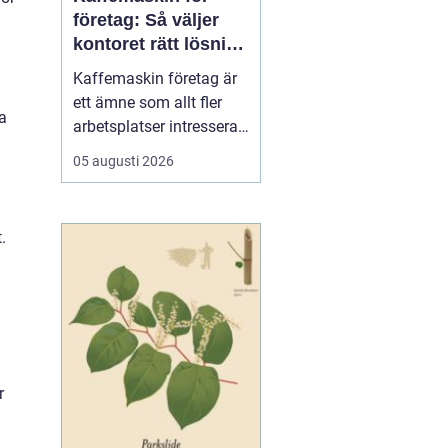
företag: Så väljer
kontoret rätt lösning
för kaffe på jobbet
Kaffemaskin företag är
ett ämne som allt fler
la
arbetsplatser intresserar
sig för när de vill höja
05 augusti 2026
trivsel och effektivitet på
kontoret. Kaffe har blivit
en naturlig del av
.
arbetsdagen, och många
medarbetare up...
r