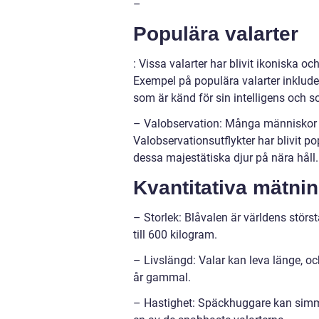
–
Populära valarter
: Vissa valarter har blivit ikoniska o
Exempel på populära valarter inklude
som är känd för sin intelligens och so
– Valobservation: Många människor är 
Valobservationsutflykter har blivit p
dessa majestätiska djur på nära håll.
Kvantitativa mätnin
– Storlek: Blåvalen är världens störst
till 600 kilogram.
– Livslängd: Valar kan leva länge, o
år gammal.
– Hastighet: Späckhuggare kan simma i