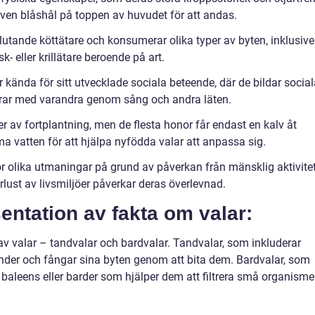
ven blåshål på toppen av huvudet för att andas.
lutande köttätare och konsumerar olika typer av byten, inklusive
sk- eller krillätare beroende på art.
 kända för sitt utvecklade sociala beteende, där de bildar socia
erar med varandra genom sång och andra läten.
er av fortplantning, men de flesta honor får endast en kalv åt
a vatten för att hjälpa nyfödda valar att anpassa sig.
ör olika utmaningar på grund av påverkan från mänsklig aktivitet
rlust av livsmiljöer påverkar deras överlevnad.
entation av fakta om valar:
av valar – tandvalar och bardvalar. Tandvalar, som inkluderar
nder och fångar sina byten genom att bita dem. Bardvalar, som
r baleens eller barder som hjälper dem att filtrera små organisme