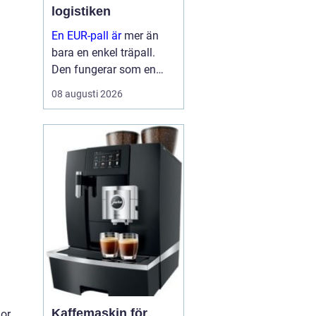
logistiken
En EUR-pall är
mer än
bara en enkel träpall.
Den fungerar som en
gemensam standard för
08 augusti 2026
transport och lagring i
stora delar av Europa
och stora delar av
världen. När företag
använder s...
Kaffemaskin för
nor