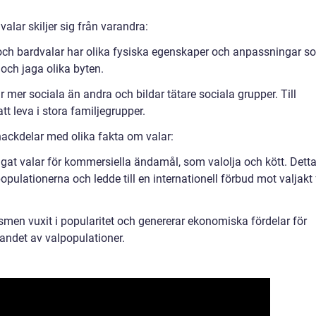
alar skiljer sig från varandra:
och bardvalar har olika fysiska egenskaper och anpassningar s
 och jaga olika byten.
r mer sociala än andra och bildar tätare sociala grupper. Till
t leva i stora familjegrupper.
ackdelar med olika fakta om valar:
agat valar för kommersiella ändamål, som valolja och kött. Dett
pulationerna och ledde till en internationell förbud mot valjakt 
ismen vuxit i popularitet och genererar ekonomiska fördelar för
randet av valpopulationer.