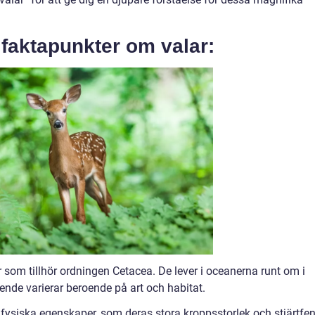
 faktapunkter om valar:
 som tillhör ordningen Cetacea. De lever i oceanerna runt om i
ende varierar beroende på art och habitat.
a fysiska egenskaper, som deras stora kroppsstorlek och stjärtfe