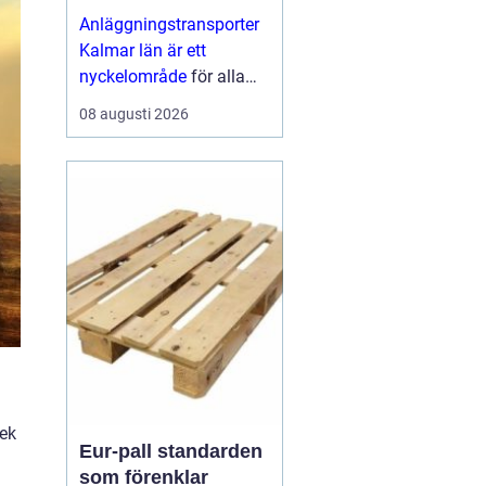
för bygg och
Anläggningstransporter
infrastruktur
Kalmar län är ett
nyckelområde
för alla
som driver bygg och
08 augusti 2026
anläggningsprojekt ...
lek
Eur-pall standarden
som förenklar