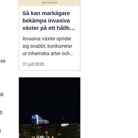
Så kan markägare
bekämpa invasiva
växter på ett hållbart
sätt
Invasiva växter sprider
sig snabbt, konkurrerar
ut inhemska arter och
kan på sikt förändra hela
 se
31 juli 2026
ekosystem. De orsakar
också stora kostnader
för både privatpersoner,
företag och samhälle.
pp
För markägare blir
frågan därför inte om
man ska agera, utan
10
hu...
l