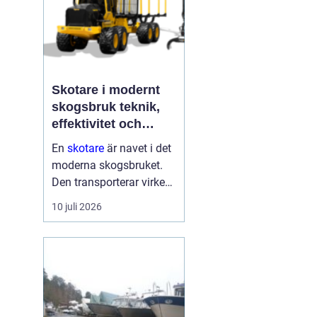
Skotare i modernt
skogsbruk teknik,
effektivitet och
hållbarhet
En
skotare
är navet i det
moderna skogsbruket.
Den transporterar virke
från avverkningsplatsen
10 juli 2026
till bilväg eller
timmerupplag, ofta i
svårtillgänglig terräng
och under tuffa
förhållanden. Rä...