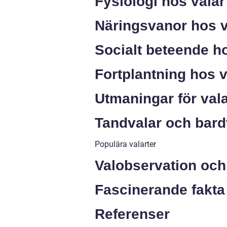
Fysiologi hos valar
Näringsvanor hos v
Socialt beteende h
Fortplantning hos v
Utmaningar för val
Tandvalar och bardv
Populära valarter
Valobservation och
Fascinerande fakta
Referenser