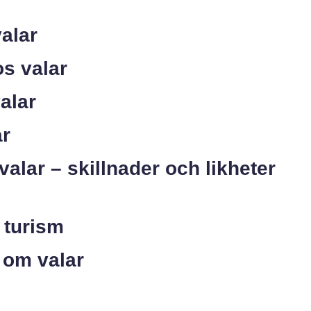
alar
os valar
alar
ar
alar – skillnader och likheter
 turism
 om valar