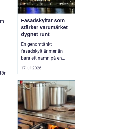
Fasadskyltar som
om
stärker varumärket
dygnet runt
En genomtänkt
fasadskylt är mer än
bara ett namn på en
vägg. Den fungerar som
a
17 juli 2026
företagets ansikte utåt,
för
leder kunder rätt och
signalerar kvalitet innan
någon ens har klivit
innanför dörren. F&o...