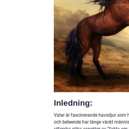
Inledning:
Valar är fascinerande havsdjur som ha
och beteende har länge väckt människ
utforska olika aspekter av ”fakta om 