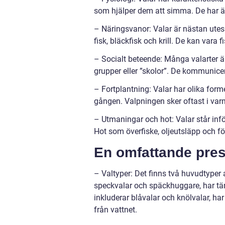
som hjälper dem att simma. De har ä
– Näringsvanor: Valar är nästan utes
fisk, bläckfisk och krill. De kan vara fi
– Socialt beteende: Många valarter är
grupper eller ”skolor”. De kommunic
– Fortplantning: Valar har olika form
gången. Valpningen sker oftast i varm
– Utmaningar och hot: Valar står inf
Hot som överfiske, oljeutsläpp och fö
En omfattande pres
– Valtyper: Det finns två huvudtyper 
speckvalar och späckhuggare, har tä
inkluderar blåvalar och knölvalar, ha
från vattnet.