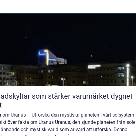
adskyltar som stärker varumärket dygnet
t
a om Uranus – Utforska den mystiska planeten i vårt solsystem
ikt över fakta om Uranus Uranus, den sjunde planeten från solen
pännande och mystisk värld som är värd att utforska. Denna