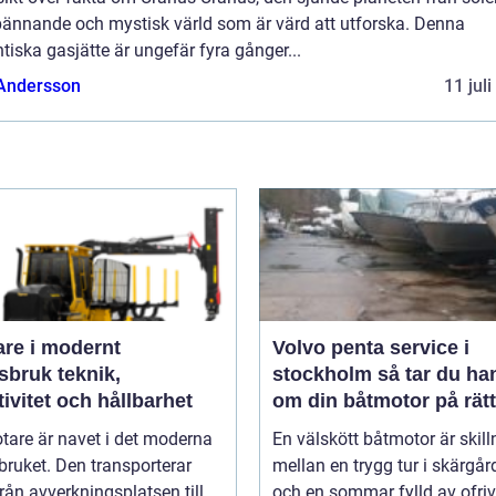
pännande och mystisk värld som är värd att utforska. Denna
tiska gasjätte är ungefär fyra gånger...
 Andersson
11 jul
are i modernt
Volvo penta service i
uk teknik,
stockholm så tar du hand
tivitet och hållbarhet
om din båtmotor på rätt
tare är navet i det moderna
En välskött båtmotor är skil
ruket. Den transporterar
mellan en trygg tur i skärgå
från avverkningsplatsen till ...
och en sommar fylld av ofrivil