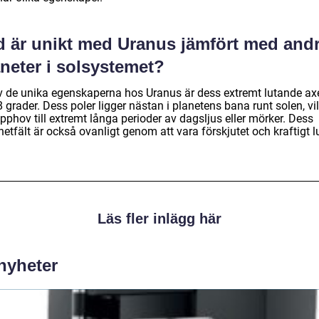
d är unikt med Uranus jämfört med and
neter i solsystemet?
v de unika egenskaperna hos Uranus är dess extremt lutande ax
 grader. Dess poler ligger nästan i planetens bana runt solen, vi
pphov till extremt långa perioder av dagsljus eller mörker. Dess
tfält är också ovanligt genom att vara förskjutet och kraftigt lu
Läs fler inlägg här
 nyheter