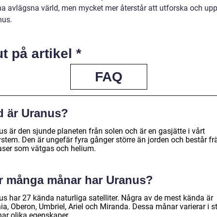
na avlägsna värld, men mycket mer återstår att utforska och up
nus.
ut på artikel *
FAQ
d är Uranus?
s är den sjunde planeten från solen och är en gasjätte i vårt
ystem. Den är ungefär fyra gånger större än jorden och består f
aser som vätgas och helium.
r många månar har Uranus?
us har 27 kända naturliga satelliter. Några av de mest kända är
ia, Oberon, Umbriel, Ariel och Miranda. Dessa månar varierar i s
har olika egenskaper.