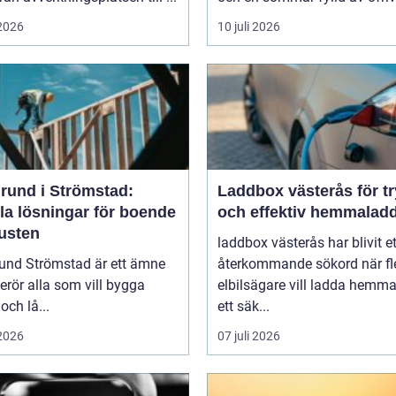
 2026
10 juli 2026
rund i Strömstad:
Laddbox västerås för t
la lösningar för boende
och effektiv hemmalad
kusten
laddbox västerås har blivit et
und Strömstad är ett ämne
återkommande sökord när fl
rör alla som vill bygga
elbilsägare vill ladda hemm
och lå...
ett säk...
 2026
07 juli 2026