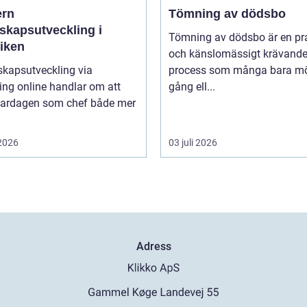
rn
Tömning av dödsbo
skapsutveckling i
Tömning av dödsbo är en pr
tiken
och känslomässigt krävand
skapsutveckling via
process som många bara mö
ng online handlar om att
gång ell...
vardagen som chef både mer
 2026
03 juli 2026
Adress