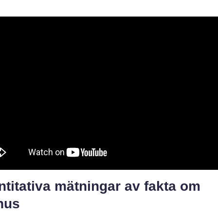
titativa mätningar av fakta om
nus