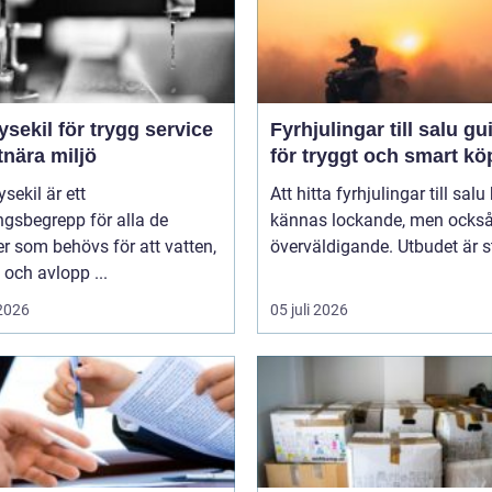
ysekil för trygg service
Fyrhjulingar till salu guide
tnära miljö
för tryggt och smart kö
sekil är ett
Att hitta fyrhjulingar till salu
gsbegrepp för alla de
kännas lockande, men också 
er som behövs för att vatten,
överväldigande. Utbudet är st
och avlopp ...
 2026
05 juli 2026