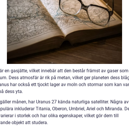
är en gasjätte, vilket innebär att den består främst av gaser so
ium. Dess atmosfär är rik på metan, vilket ger planeten dess blå
ranus har också ett tjockt lager av moln och stormar som kan var
på dess yta.
gäller månen, har Uranus 27 kända naturliga satelliter. Några av
pulära inkluderar Titania, Oberon, Umbriel, Ariel och Miranda. D
rierar i storlek och har olika egenskaper, vilket gör dem till
ande objekt att studera.