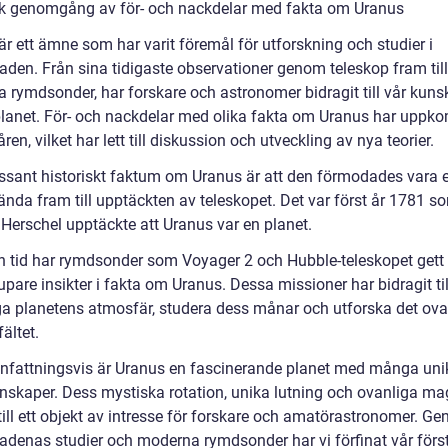
sk genomgång av för- och nackdelar med fakta om Uranus
r ett ämne som har varit föremål för utforskning och studier i
aden. Från sina tidigaste observationer genom teleskop fram till
 rymdsonder, har forskare och astronomer bidragit till vår kun
lanet. För- och nackdelar med olika fakta om Uranus har uppk
en, vilket har lett till diskussion och utveckling av nya teorier.
ressant historiskt faktum om Uranus är att den förmodades vara 
ända fram till upptäckten av teleskopet. Det var först år 1781 s
 Herschel upptäckte att Uranus var en planet.
n tid har rymdsonder som Voyager 2 och Hubble-teleskopet gett
pare insikter i fakta om Uranus. Dessa missioner har bidragit til
ga planetens atmosfär, studera dess månar och utforska det ova
ältet.
attningsvis är Uranus en fascinerande planet med många uni
nskaper. Dess mystiska rotation, unika lutning och ovanliga ma
till ett objekt av intresse för forskare och amatörastronomer. G
adenas studier och moderna rymdsonder har vi förfinat vår förs