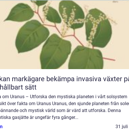
kan markägare bekämpa invasiva växter p
 hållbart sätt
a om Uranus – Utforska den mystiska planeten i vårt solsystem
ikt över fakta om Uranus Uranus, den sjunde planeten från solen
pännande och mystisk värld som är värd att utforska. Denna
tiska gasjätte är ungefär fyra gånger...
n
31 jul