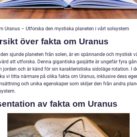
m Uranus – Utforska den mystiska planeten i vårt solsystem
rsikt över fakta om Uranus
 den sjunde planeten från solen, är en spännande och mystisk v
värd att utforska. Denna gigantiska gasjätte är ungefär fyra gån
n jorden och är känd för sin karakteristiska sidoläge rotation. I 
ska vi titta närmare på olika fakta om Uranus, inklusive dess ege
ättning och unika egenskaper som skiljer den från andra plane
lsystem.
sentation av fakta om Uranus