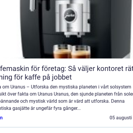
femaskin för företag: Så väljer kontoret rä
ning för kaffe på jobbet
a om Uranus – Utforska den mystiska planeten i vårt solsystem
ikt över fakta om Uranus Uranus, den sjunde planeten från solen
pännande och mystisk värld som är värd att utforska. Denna
tiska gasjätte är ungefär fyra gånger...
n
05 augusti