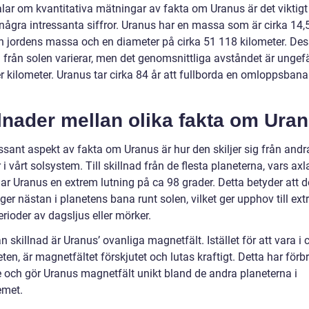
alar om kvantitativa mätningar av fakta om Uranus är det viktigt
ågra intressanta siffror. Uranus har en massa som är cirka 14,
än jordens massa och en diameter på cirka 51 118 kilometer. Des
 från solen varierar, men det genomsnittliga avståndet är ungefä
r kilometer. Uranus tar cirka 84 år att fullborda en omloppsbana
lnader mellan olika fakta om Ura
ssant aspekt av fakta om Uranus är hur den skiljer sig från andr
 i vårt solsystem. Till skillnad från de flesta planeterna, vars axla
har Uranus en extrem lutning på ca 98 grader. Detta betyder att 
gger nästan i planetens bana runt solen, vilket ger upphov till ex
rioder av dagsljus eller mörker.
 skillnad är Uranus’ ovanliga magnetfält. Istället för att vara i
ten, är magnetfältet förskjutet och lutas kraftigt. Detta har förbr
e och gör Uranus magnetfält unikt bland de andra planeterna i
emet.