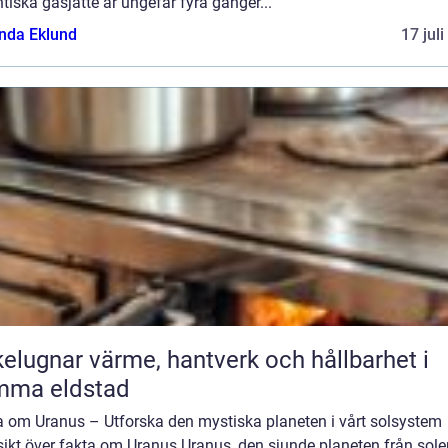
tiska gasjätte är ungefär fyra gånger...
da Eklund
17 jul
ärme, hantverk och hållbarhet i
mma eldstad
a om Uranus – Utforska den mystiska planeten i vårt solsystem
ikt över fakta om Uranus Uranus, den sjunde planeten från solen