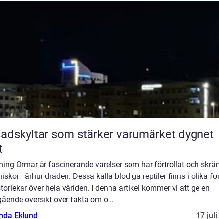
adskyltar som stärker varumärket dygnet
t
ning Ormar är fascinerande varelser som har förtrollat och skrä
skor i århundraden. Dessa kalla blodiga reptiler finns i olika f
torlekar över hela världen. I denna artikel kommer vi att ge en
ående översikt över fakta om o...
da Eklund
17 jul