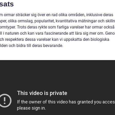
sats
m ormar sträcker sig över en rad olika områden, inklusive deras
er, olika ormslag, popularitet, kvantitativa mätningar och skill
ormtyper. Trots deras rykte som farliga varelser har ormar också
oll i naturen och kan vara fascinerande att lära sig mer om. Gen
och respektera dessa varelser kan vi uppskatta den biologiska
den och bidra till deras bevarande.