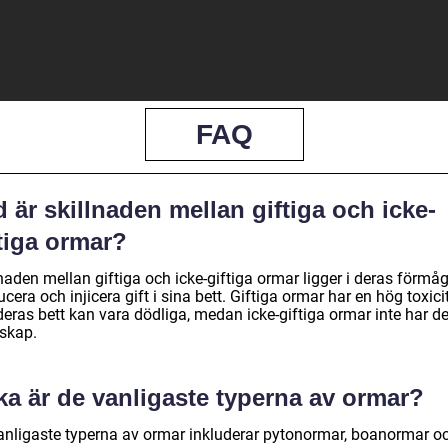
FAQ
 är skillnaden mellan giftiga och icke-
tiga ormar?
naden mellan giftiga och icke-giftiga ormar ligger i deras förmåg
cera och injicera gift i sina bett. Giftiga ormar har en hög toxici
deras bett kan vara dödliga, medan icke-giftiga ormar inte har d
skap.
ka är de vanligaste typerna av ormar?
anligaste typerna av ormar inkluderar pytonormar, boanormar o