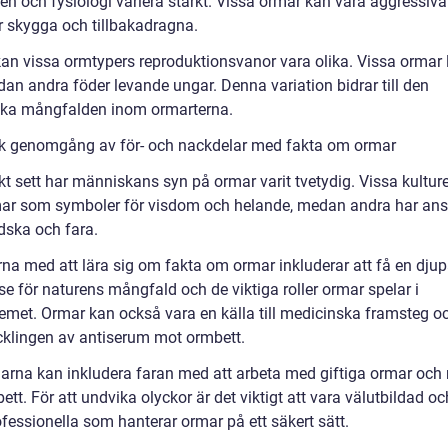
en och fysiologi variera starkt. Vissa ormar kan vara aggressi
r skygga och tillbakadragna.
kan vissa ormtypers reproduktionsvanor vara olika. Vissa ormar 
an andra föder levande ungar. Denna variation bidrar till den
ska mångfalden inom ormarterna.
sk genomgång av för- och nackdelar med fakta om ormar
kt sett har människans syn på ormar varit tvetydig. Vissa kulture
mar som symboler för visdom och helande, medan andra har an
ska och fara.
rna med att lära sig om fakta om ormar inkluderar att få en djup
se för naturens mångfald och de viktiga roller ormar spelar i
emet. Ormar kan också vara en källa till medicinska framsteg o
ecklingen av antiserum mot ormbett.
arna kan inkludera faran med att arbeta med giftiga ormar och 
ett. För att undvika olyckor är det viktigt att vara välutbildad o
fessionella som hanterar ormar på ett säkert sätt.