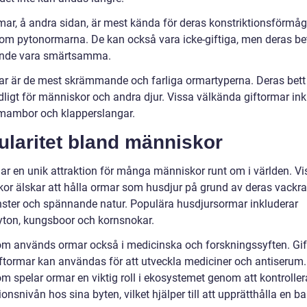
ar, å andra sidan, är mest kända för deras konstriktionsförmåg
som pytonormarna. De kan också vara icke-giftiga, men deras be
ande vara smärtsamma.
ar är de mest skrämmande och farliga ormartyperna. Deras bett
dligt för människor och andra djur. Vissa välkända giftormar ink
 mambor och klapperslangar.
ularitet bland människor
ar en unik attraktion för många människor runt om i världen. Vi
or älskar att hålla ormar som husdjur på grund av deras vackra
ter och spännande natur. Populära husdjursormar inkluderar
ton, kungsboor och kornsnokar.
m används ormar också i medicinska och forskningssyften. Gift
iftormar kan användas för att utveckla mediciner och antiserum.
m spelar ormar en viktig roll i ekosystemet genom att kontroller
onsnivån hos sina byten, vilket hjälper till att upprätthålla en ba