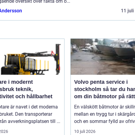
ående översikt över fakta om o...
 Andersson
11 jul
are i modernt
Volvo penta service i
uk teknik,
stockholm så tar du hand
tivitet och hållbarhet
om din båtmotor på rätt
tare är navet i det moderna
En välskött båtmotor är skil
ruket. Den transporterar
mellan en trygg tur i skärgå
från avverkningsplatsen till ...
och en sommar fylld av ofrivil
 2026
10 juli 2026