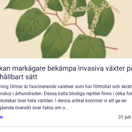
kan markägare bekämpa invasiva växter p
 hållbart sätt
ning Ormar är fascinerande varelser som har förtrollat och skrä
skor i århundraden. Dessa kalla blodiga reptiler finns i olika f
torlekar över hela världen. I denna artikel kommer vi att ge en
ående översikt över fakta om o...
n
31 jul