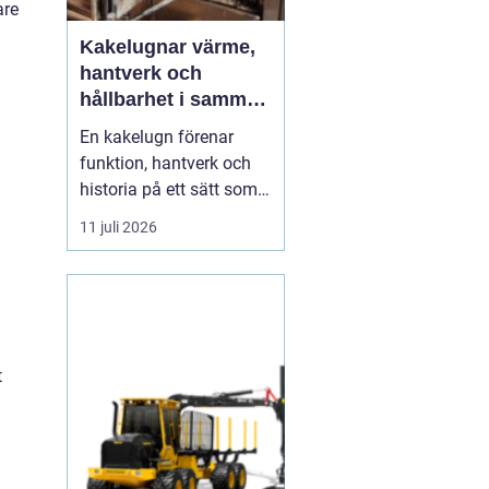
are
Kakelugnar värme,
hantverk och
hållbarhet i samma
eldstad
En kakelugn förenar
funktion, hantverk och
historia på ett sätt som
få andra
11 juli 2026
inredningsdetaljer gör.
Den ger en jämn och
behaglig värme, skapar
en tydlig samlingspunkt
i rummet och bidrar
samtidigt till lägre
t
energikostnader. I en tid
där många söker...