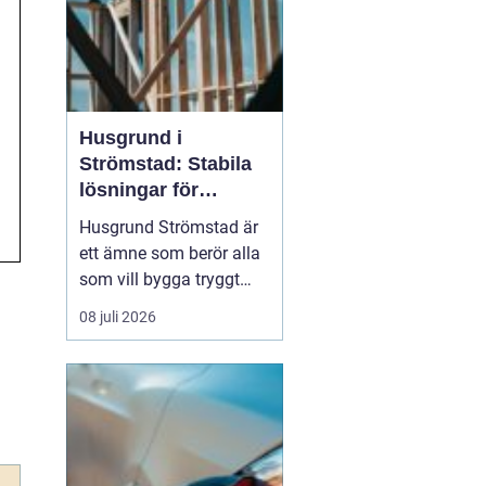
Husgrund i
Strömstad: Stabila
lösningar för
boende vid kusten
Husgrund Strömstad är
ett ämne som berör alla
som vill bygga tryggt
och långsiktigt nära
08 juli 2026
havet. Närheten till
saltvatten, hårda vindar
och bergig terräng ställer
höga krav på både p...