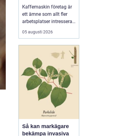
för kaffe på jobbet
Kaffemaskin företag är
ett ämne som allt fler
arbetsplatser intresserar
sig för när de vill höja
05 augusti 2026
trivsel och effektivitet på
kontoret. Kaffe har blivit
en naturlig del av
arbetsdagen, och många
medarbetare up...
Så kan markägare
bekämpa invasiva