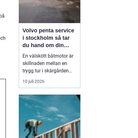
 på
Volvo penta service
i stockholm så tar
och
du hand om din
båtmotor på rätt sätt
En välskött båtmotor är
skillnaden mellan en
trygg tur i skärgården
och en sommar fylld av
10 juli 2026
ofrivilliga stopp. Många
båtägare i
Stockholmsområdet
använder Volvo Penta,
just eftersom motorerna
är driftsäkra och
anpassade för nordiska
förhållanden. Men ...