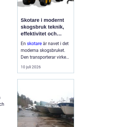
Skotare i modernt
skogsbruk teknik,
effektivitet och
hållbarhet
En
skotare
är navet i det
moderna skogsbruket.
Den transporterar virke
från avverkningsplatsen
10 juli 2026
till bilväg eller
timmerupplag, ofta i
svårtillgänglig terräng
och under tuffa
h
förhållanden. Rä...
och