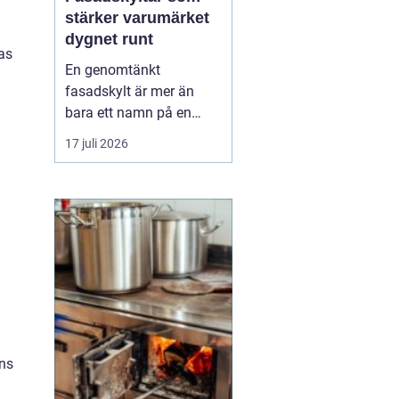
stärker varumärket
dygnet runt
as
En genomtänkt
fasadskylt är mer än
bara ett namn på en
vägg. Den fungerar som
17 juli 2026
företagets ansikte utåt,
leder kunder rätt och
signalerar kvalitet innan
någon ens har klivit
innanför dörren. F&o...
ens