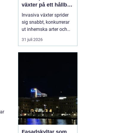
växter på ett hållbart
sätt
Invasiva växter sprider
sig snabbt, konkurrerar
ut inhemska arter och
kan på sikt förändra hela
31 juli 2026
ekosystem. De orsakar
också stora kostnader
för både privatpersoner,
företag och samhälle.
För markägare blir
frågan därför inte om
man ska agera, utan
hu...
tar
Fasadskyltar som