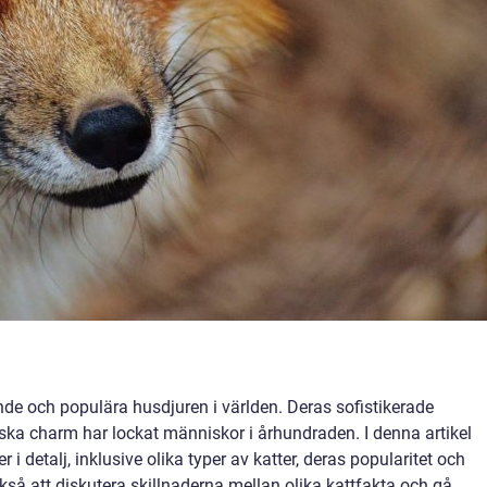
nde och populära husdjuren i världen. Deras sofistikerade
ka charm har lockat människor i århundraden. I denna artikel
i detalj, inklusive olika typer av katter, deras popularitet och
så att diskutera skillnaderna mellan olika kattfakta och gå