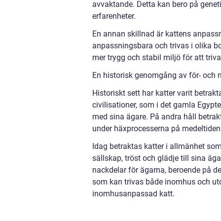
avvaktande. Detta kan bero på genet
erfarenheter.
En annan skillnad är kattens anpassni
anpassningsbara och trivas i olika 
mer trygg och stabil miljö för att triva
En historisk genomgång av för- och 
Historiskt sett har katter varit betrakt
civilisationer, som i det gamla Egypt
med sina ägare. På andra håll betr
under häxprocesserna på medeltiden
Idag betraktas katter i allmänhet som
sällskap, tröst och glädje till sina äg
nackdelar för ägarna, beroende på der
som kan trivas både inomhus och ut
inomhusanpassad katt.