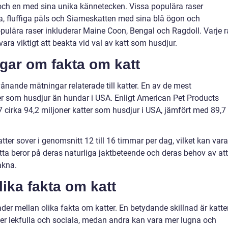
r och en med sina unika kännetecken. Vissa populära raser
ga, fluffiga päls och Siameskatten med sina blå ögon och
opulära raser inkluderar Maine Coon, Bengal och Ragdoll. Varje r
vara viktigt att beakta vid val av katt som husdjur.
ngar om fakta om katt
ånande mätningar relaterade till katter. En av de mest
tter som husdjur än hundar i USA. Enligt American Pet Products
 cirka 94,2 miljoner katter som husdjur i USA, jämfört med 89,7
tter sover i genomsnitt 12 till 16 timmar per dag, vilket kan vara
Detta beror på deras naturliga jaktbeteende och deras behov av att
akna.
lika fakta om katt
der mellan olika fakta om katter. En betydande skillnad är katt
mer lekfulla och sociala, medan andra kan vara mer lugna och