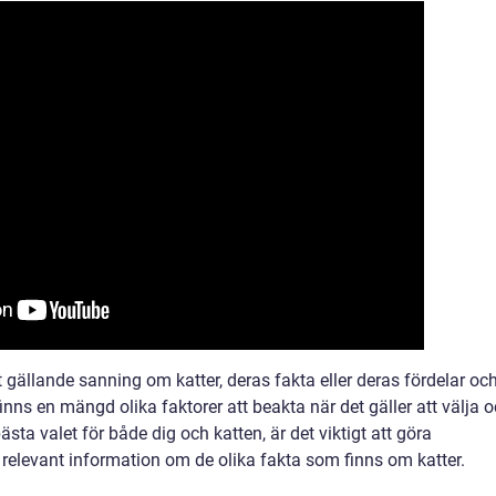
t gällande sanning om katter, deras fakta eller deras fördelar oc
finns en mängd olika faktorer att beakta när det gäller att välja 
ästa valet för både dig och katten, är det viktigt att göra
levant information om de olika fakta som finns om katter.