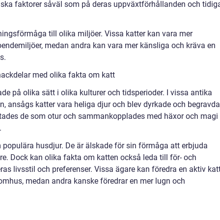
iska faktorer såväl som på deras uppväxtförhållanden och tidig
ngsförmåga till olika miljöer. Vissa katter kan vara mer
boendemiljöer, medan andra kan vara mer känsliga och kräva en
s.
nackdelar med olika fakta om katt
ade på olika sätt i olika kulturer och tidsperioder. I vissa antika
en, ansågs katter vara heliga djur och blev dyrkade och begravda
aktades de som otur och sammankopplades med häxor och magi
.
 populära husdjur. De är älskade för sin förmåga att erbjuda
are. Dock kan olika fakta om katten också leda till för- och
as livsstil och preferenser. Vissa ägare kan föredra en aktiv kat
omhus, medan andra kanske föredrar en mer lugn och