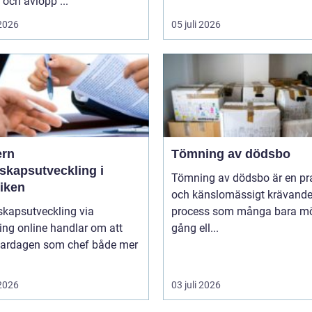
och avlopp ...
 2026
05 juli 2026
rn
Tömning av dödsbo
skapsutveckling i
Tömning av dödsbo är en pr
tiken
och känslomässigt krävand
skapsutveckling via
process som många bara mö
ng online handlar om att
gång ell...
vardagen som chef både mer
 2026
03 juli 2026