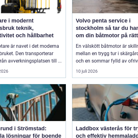
are i modernt
Volvo penta service i
uk teknik,
stockholm så tar du hand
tivitet och hållbarhet
om din båtmotor på rätt
tare är navet i det moderna
En välskött båtmotor är skil
ruket. Den transporterar
mellan en trygg tur i skärgå
från avverkningsplatsen till ...
och en sommar fylld av ofrivil
 2026
10 juli 2026
rund i Strömstad:
Laddbox västerås för t
la lösningar för boende
och effektiv hemmalad