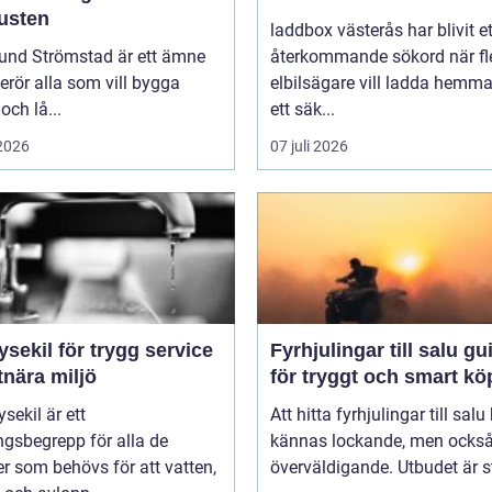
kusten
laddbox västerås har blivit et
und Strömstad är ett ämne
återkommande sökord när fl
rör alla som vill bygga
elbilsägare vill ladda hemm
och lå...
ett säk...
 2026
07 juli 2026
ysekil för trygg service
Fyrhjulingar till salu guide
tnära miljö
för tryggt och smart kö
sekil är ett
Att hitta fyrhjulingar till salu
gsbegrepp för alla de
kännas lockande, men också 
er som behövs för att vatten,
överväldigande. Utbudet är st