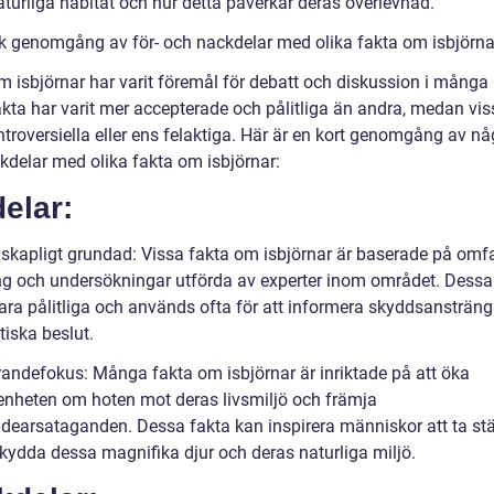
aturliga habitat och hur detta påverkar deras överlevnad.
sk genomgång av för- och nackdelar med olika fakta om isbjörna
m isbjörnar har varit föremål för debatt och diskussion i många 
akta har varit mer accepterade och pålitliga än andra, medan vis
ntroversiella eller ens felaktiga. Här är en kort genomgång av nå
kdelar med olika fakta om isbjörnar:
elar:
nskapligt grundad: Vissa fakta om isbjörnar är baserade på omf
ng och undersökningar utförda av experter inom området. Dessa
ara pålitliga och används ofta för att informera skyddsansträn
tiska beslut.
randefokus: Många fakta om isbjörnar är inriktade på att öka
nheten om hoten mot deras livsmiljö och främja
dearsataganden. Dessa fakta kan inspirera människor att ta stä
skydda dessa magnifika djur och deras naturliga miljö.