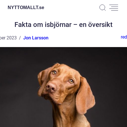
NYTTOMALLT.
se
Fakta om isbjörnar – en översikt
red
ber 2023
Jon Larsson