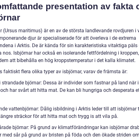
omfattande presentation av fakta
örnar
r (Ursus maritimus) är en av de största landlevande rovdjuren i 
mponerande djur är specialiserade för att överleva i de extrema
ndena i Arktis. De är kända för sin karakteristiska vitaktiga päls
a nos. Isbjörnar har också en isolerande fettfördelning i kroppen,
dem att bibehålla en hög kroppstemperatur i det kalla klimatet.
s faktiskt flera olika typer av isbjörnar, varav de främsta är:
li strandade björnar: Dessa är individer som fastnar på land när 
och har svårt att hitta mat. De kan bli hungriga och desperata e
nde vattenbjörnar: Dålig isbildning i Arktis leder till att isbjörnar
ngre sträckor för att hitta mat och trygg is att vila på.
årade björnar: På grund av klimatförändringar kan isbjörnar dra
r med sår på grund av bristen på föda och den ökade striden o