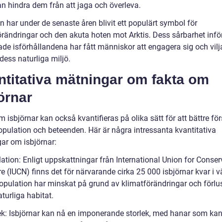
an hindra dem från att jaga och överleva.
n har under de senaste åren blivit ett populärt symbol för
örändringar och den akuta hoten mot Arktis. Dess sårbarhet infö
ade isförhållandena har fått människor att engagera sig och vilj
dess naturliga miljö.
ntitativa mätningar om fakta om
örnar
 isbjörnar kan också kvantifieras på olika sätt för att bättre för
opulation och beteenden. Här är några intressanta kvantitativa
ar om isbjörnar:
ation: Enligt uppskattningar från International Union for Conser
e (IUCN) finns det för närvarande cirka 25 000 isbjörnar kvar i v
opulation har minskat på grund av klimatförändringar och förlu
turliga habitat.
lek: Isbjörnar kan nå en imponerande storlek, med hanar som ka