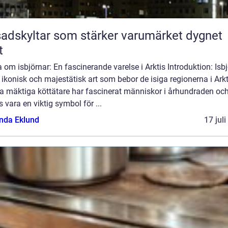
adskyltar som stärker varumärket dygnet
t
 om isbjörnar: En fascinerande varelse i Arktis Introduktion: Isb
 ikonisk och majestätisk art som bebor de isiga regionerna i Arkt
a mäktiga köttätare har fascinerat människor i århundraden oc
 vara en viktig symbol för ...
da Eklund
17 jul