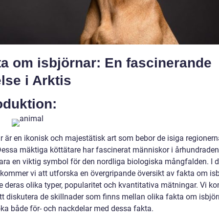
a om isbjörnar: En fascinerande
lse i Arktis
oduktion:
r är en ikonisk och majestätisk art som bebor de isiga regionern
 Dessa mäktiga köttätare har fascinerat människor i århundrade
ara en viktig symbol för den nordliga biologiska mångfalden. I 
 kommer vi att utforska en övergripande översikt av fakta om isb
e deras olika typer, popularitet och kvantitativa mätningar. Vi 
tt diskutera de skillnader som finns mellan olika fakta om isbjö
ka både för- och nackdelar med dessa fakta.