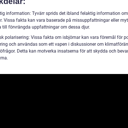
kdelar:
tig information: Tyvärr sprids det ibland felaktig information om
ar. Vissa fakta kan vara baserade på missuppfattningar eller my
 till förvrängda uppfattningar om dessa djur.
isk polarisering: Vissa fakta om isbjörnar kan vara föremål för po
ering och användas som ett vapen i diskussioner om klimatförän
jöfrågor. Detta kan motverka insatserna för att skydda och beva
rna.