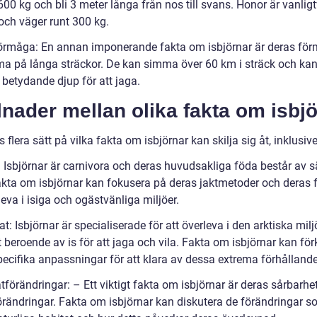
 600 kg och bli 3 meter långa från nos till svans. Honor är vanligt
och väger runt 300 kg.
örmåga: En annan imponerande fakta om isbjörnar är deras fö
ma på långa sträckor. De kan simma över 60 km i sträck och ka
l betydande djup för att jaga.
lnader mellan olika fakta om isbj
s flera sätt på vilka fakta om isbjörnar kan skilja sig åt, inklusive
 Isbjörnar är carnivora och deras huvudsakliga föda består av sä
akta om isbjörnar kan fokusera på deras jaktmetoder och deras
leva i isiga och ogästvänliga miljöer.
at: Isbjörnar är specialiserade för att överleva i den arktiska mil
t beroende av is för att jaga och vila. Fakta om isbjörnar kan för
pecifika anpassningar för att klara av dessa extrema förhålland
tförändringar: – Ett viktigt fakta om isbjörnar är deras sårbarhet
örändringar. Fakta om isbjörnar kan diskutera de förändringar so