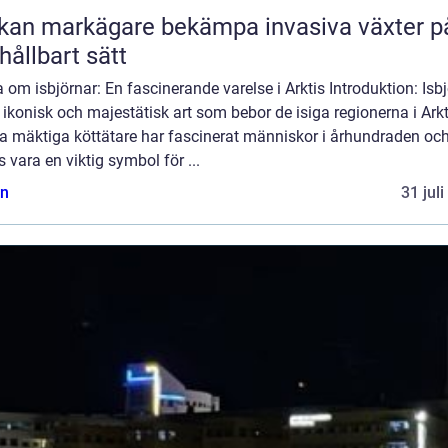
kan markägare bekämpa invasiva växter p
 hållbart sätt
 om isbjörnar: En fascinerande varelse i Arktis Introduktion: Isb
 ikonisk och majestätisk art som bebor de isiga regionerna i Arkt
a mäktiga köttätare har fascinerat människor i århundraden oc
 vara en viktig symbol för ...
n
31 jul