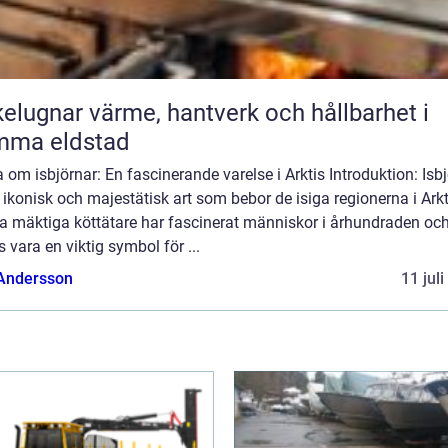
ärme, hantverk och hållbarhet i
mma eldstad
 om isbjörnar: En fascinerande varelse i Arktis Introduktion: Isb
 ikonisk och majestätisk art som bebor de isiga regionerna i Arkt
a mäktiga köttätare har fascinerat människor i århundraden oc
 vara en viktig symbol för ...
 Andersson
11 jul