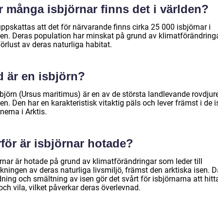
 många isbjörnar finns det i världen?
ppskattas att det för närvarande finns cirka 25 000 isbjörnar i
den. Deras population har minskat på grund av klimatförändring
örlust av deras naturliga habitat.
 är en isbjörn?
björn (Ursus maritimus) är en av de största landlevande rovdjure
en. Den har en karakteristisk vitaktig päls och lever främst i de i
nerna i Arktis.
för är isbjörnar hotade?
rnar är hotade på grund av klimatförändringar som leder till
ningen av deras naturliga livsmiljö, främst den arktiska isen. D
dning och smältning av isen gör det svårt för isbjörnarna att hitt
ch vila, vilket påverkar deras överlevnad.