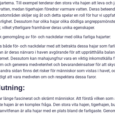
jarterna. Till exempel tenderar den stora vita hajen att leva och j
 vatten, medan tigerhajen föredrar varmare vatten. Deras beteen
tområden skiljer sig åt och detta spelar en roll för hur vi uppfat
arlighet. Dessutom har olika hajar olika dödliga angreppsmönste
 vilket ytterligare framhäver deras unika egenskaper.
sk genomgång av för- och nackdelar med olika farliga hajarter:
ns både för- och nackdelar med att betrakta dessa hajar som farl
an är deras närvaro i haven avgörande för att upprätthålla balan
emet. Dessutom kan mahajungfrur vara en viktig inkomstkälla f
sm och generera medvetenhet och bevarandeinsatser för att sky
 andra sidan finns det risker för människor som vistas i havet, o
igt att vara medveten om och respektera dessa faror.
utning:
ar länge fascinerat och skrämt människor. Att förstå vilken som 
te hajen är en komplex fråga. Den stora vita hajen, tigerhajen, b
anvitfenan är alla hajar med en plats bland de farligaste. Genom