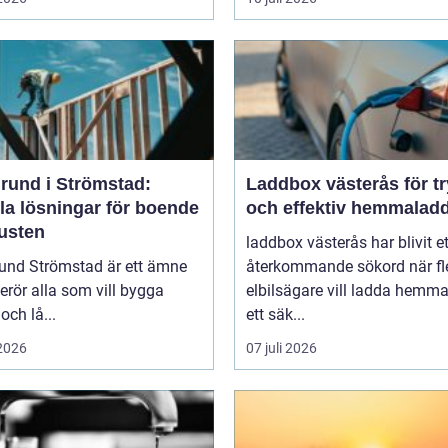
rund i Strömstad:
Laddbox västerås för t
la lösningar för boende
och effektiv hemmalad
kusten
laddbox västerås har blivit et
und Strömstad är ett ämne
återkommande sökord när fl
rör alla som vill bygga
elbilsägare vill ladda hemm
och lå...
ett säk...
 2026
07 juli 2026