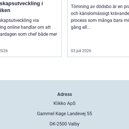
skapsutveckling i
Tömning av dödsbo är en pr
tiken
och känslomässigt krävand
skapsutveckling via
process som många bara mö
ng online handlar om att
gång ell...
vardagen som chef både mer
 2026
03 juli 2026
Adress