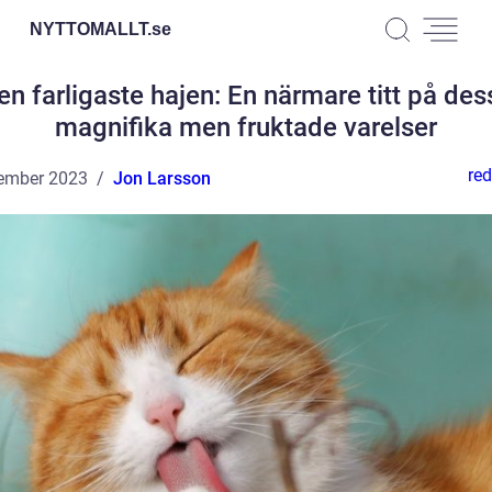
NYTTOMALLT.
se
en farligaste hajen: En närmare titt på des
magnifika men fruktade varelser
red
ember 2023
Jon Larsson