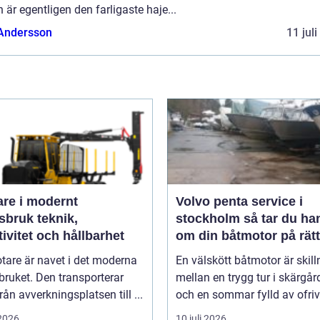
n är egentligen den farligaste haje...
 Andersson
11 jul
are i modernt
Volvo penta service i
uk teknik,
stockholm så tar du hand
tivitet och hållbarhet
om din båtmotor på rätt
tare är navet i det moderna
En välskött båtmotor är skil
ruket. Den transporterar
mellan en trygg tur i skärgå
från avverkningsplatsen till ...
och en sommar fylld av ofrivil
 2026
10 juli 2026