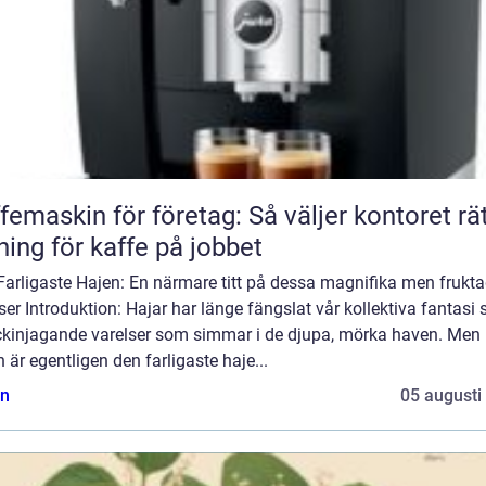
femaskin för företag: Så väljer kontoret rä
ning för kaffe på jobbet
Farligaste Hajen: En närmare titt på dessa magnifika men frukt
ser Introduktion: Hajar har länge fängslat vår kollektiva fantasi
ckinjagande varelser som simmar i de djupa, mörka haven. Men
n är egentligen den farligaste haje...
n
05 augusti