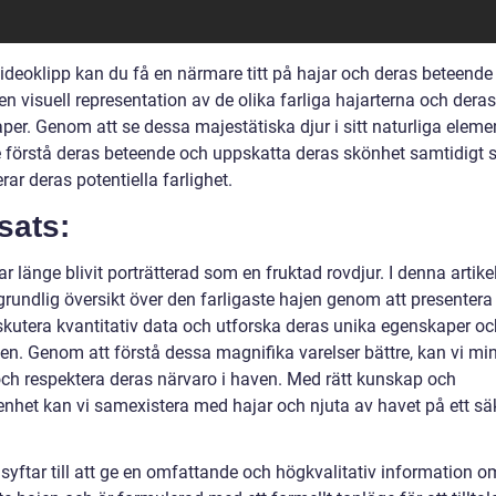
videoklipp kan du få en närmare titt på hajar och deras beteende 
en visuell representation av de olika farliga hajarterna och dera
per. Genom att se dessa majestätiska djur i sitt naturliga eleme
re förstå deras beteende och uppskatta deras skönhet samtidigt 
rar deras potentiella farlighet.
sats:
r länge blivit porträtterad som en fruktad rovdjur. I denna artikel
grundlig översikt över den farligaste hajen genom att presentera
iskutera kvantitativ data och utforska deras unika egenskaper oc
en. Genom att förstå dessa magnifika varelser bättre, kan vi mi
och respektera deras närvaro i haven. Med rätt kunskap och
nhet kan vi samexistera med hajar och njuta av havet på ett sä
 syftar till att ge en omfattande och högkvalitativ information 