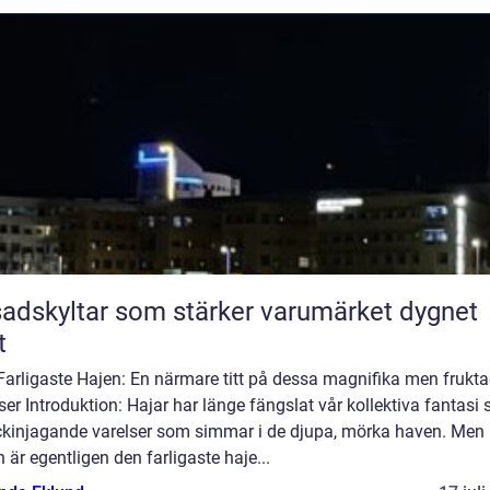
adskyltar som stärker varumärket dygnet
t
Farligaste Hajen: En närmare titt på dessa magnifika men frukt
ser Introduktion: Hajar har länge fängslat vår kollektiva fantasi
ckinjagande varelser som simmar i de djupa, mörka haven. Men
n är egentligen den farligaste haje...