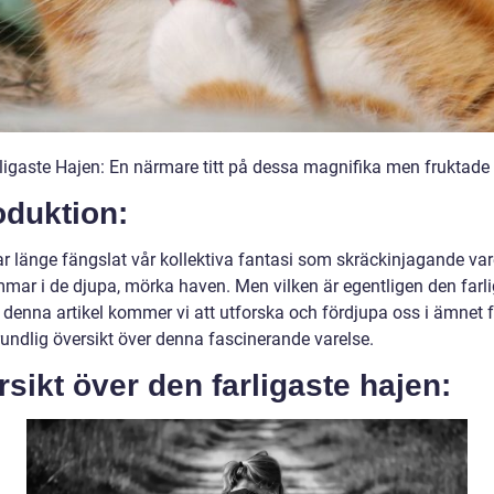
ligaste Hajen: En närmare titt på dessa magnifika men fruktade 
oduktion:
ar länge fängslat vår kollektiva fantasi som skräckinjagande var
mar i de djupa, mörka haven. Men vilken är egentligen den farl
 denna artikel kommer vi att utforska och fördjupa oss i ämnet f
rundlig översikt över denna fascinerande varelse.
sikt över den farligaste hajen: