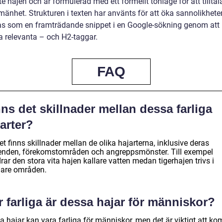
te hajen och är formulerad med ett formellt tonläge för att tilltal
mänhet. Strukturen i texten har använts för att öka sannolikheten
as som en framträdande snippet i en Google-sökning genom att
 relevanta – och H2-taggar.
FAQ
ns det skillnader mellan dessa farliga
arter?
et finns skillnader mellan de olika hajarterna, inklusive deras
enden, förekomstområden och angreppsmönster. Till exempel
rar den stora vita hajen kallare vatten medan tigerhajen trivs i
are områden.
 farliga är dessa hajar för människor?
a hajar kan vara farliga för människor, men det är viktigt att k