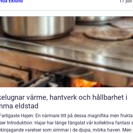
da Eklund
17 jul
ärme, hantverk och hållbarhet i
mma eldstad
Farligaste Hajen: En närmare titt på dessa magnifika men frukt
ser Introduktion: Hajar har länge fängslat vår kollektiva fantasi
ckinjagande varelser som simmar i de djupa, mörka haven. Men