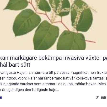
kan markägare bekämpa invasiva växter p
 hållbart sätt
Farligaste Hajen: En närmare titt på dessa magnifika men frukt
ser Introduktion: Hajar har länge fängslat vår kollektiva fantasi
ckinjagande varelser som simmar i de djupa, mörka haven. Men
n är egentligen den farligaste haje...
n
31 jul