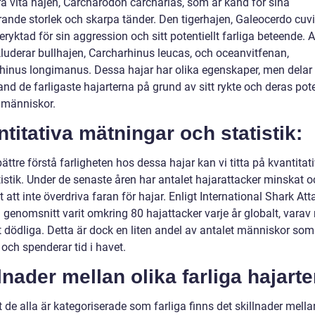
ra vita hajen, Carcharodon carcharias, som är känd för sina
ande storlek och skarpa tänder. Den tigerhajen, Galeocerdo cuvie
ryktad för sin aggression och sitt potentiellt farliga beteende. 
kluderar bullhajen, Carcharhinus leucas, och oceanvitfenan,
hinus longimanus. Dessa hajar har olika egenskaper, men delar 
and de farligaste hajarterna på grund av sitt rykte och deras pote
r människor.
titativa mätningar och statistik:
bättre förstå farligheten hos dessa hajar kan vi titta på kvantitat
istik. Under de senaste åren har antalet hajarattacker minskat o
gt att inte överdriva faran för hajar. Enligt International Shark Att
i genomsnitt varit omkring 80 hajattacker varje år globalt, varav
t dödliga. Detta är dock en liten andel av antalet människor som
och spenderar tid i havet.
lnader mellan olika farliga hajarte
t de alla är kategoriserade som farliga finns det skillnader mella