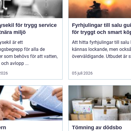
ysekil för trygg service
Fyrhjulingar till salu guide
tnära miljö
för tryggt och smart kö
sekil är ett
Att hitta fyrhjulingar till salu
gsbegrepp för alla de
kännas lockande, men också 
er som behövs för att vatten,
överväldigande. Utbudet är st
och avlopp ...
 2026
05 juli 2026
rn
Tömning av dödsbo