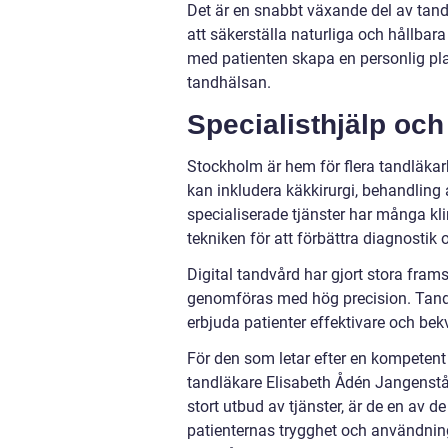
Det är en snabbt växande del av tan
att säkerställa naturliga och hållbar
med patienten skapa en personlig pl
tandhälsan.
Specialisthjälp oc
Stockholm är hem för flera tandläka
kan inkludera käkkirurgi, behandling
specialiserade tjänster har många kli
tekniken för att förbättra diagnostik
Digital tandvård har gjort stora fram
genomföras med hög precision. Tandkl
erbjuda patienter effektivare och be
För den som letar efter en kompetent
tandläkare
Elisabeth Ådén Jangenstål 
stort utbud av tjänster, är de en av 
patienternas trygghet och användnin