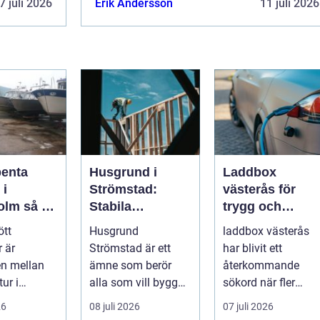
7 juli 2026
Erik Andersson
11 juli 2026
penta
Husgrund i
Laddbox
 i
Strömstad:
västerås för
så tar
Stabila
trygg och
d om din
lösningar för
effektiv
ött
Husgrund
laddbox västerås
r på rätt
boende vid
hemmaladdnin
 är
Strömstad är ett
har blivit ett
kusten
en mellan
ämne som berör
återkommande
tur i
alla som vill bygga
sökord när fler
en och en
tryggt och lå...
elbilsägare vill
26
08 juli 2026
07 juli 2026
ylld av
ladda hemma på et