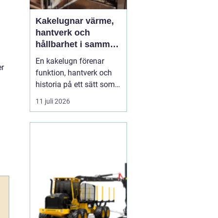
Kakelugnar värme,
hantverk och
hållbarhet i samma
eldstad
En kakelugn förenar
er
funktion, hantverk och
historia på ett sätt som
få andra
11 juli 2026
inredningsdetaljer gör.
Den ger en jämn och
behaglig värme, skapar
en tydlig samlingspunkt
i rummet och bidrar
samtidigt till lägre
energikostnader. I en tid
där många söker...