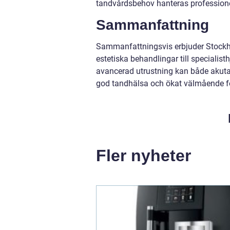
tandvårdsbehov hanteras professionel
Sammanfattning
Sammanfattningsvis erbjuder Stockhol
estetiska behandlingar till speciali
avancerad utrustning kan både akuta o
god tandhälsa och ökat välmående fö
Fler nyheter