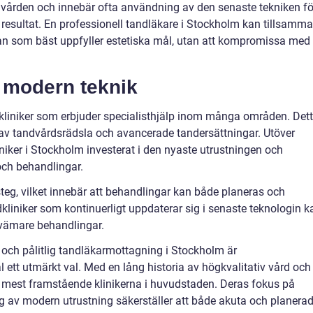
dvården och innebär ofta användning av den senaste tekniken fö
a resultat. En professionell tandläkare i Stockholm kan tillsamm
an som bäst uppfyller estetiska mål, utan att kompromissa med
h modern teknik
rkliniker som erbjuder specialisthjälp inom många områden. Det
 av tandvårdsrädsla och avancerade tandersättningar. Utöver
niker i Stockholm investerat i den nyaste utrustningen och
 och behandlingar.
steg, vilket innebär att behandlingar kan både planeras och
iniker som kontinuerligt uppdaterar sig i senaste teknologin k
kvämare behandlingar.
 och pålitlig tandläkarmottagning i Stockholm är
ett utmärkt val. Med en lång historia av högkvalitativ vård och 
de mest framstående klinikerna i huvudstaden. Deras fokus på
g av modern utrustning säkerställer att både akuta och planera