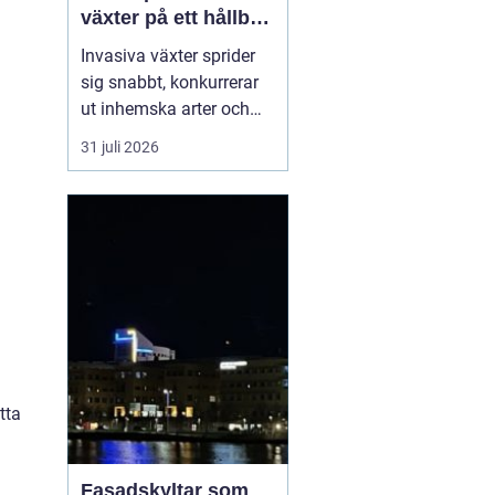
växter på ett hållbart
sätt
Invasiva växter sprider
sig snabbt, konkurrerar
ut inhemska arter och
kan på sikt förändra hela
31 juli 2026
ekosystem. De orsakar
också stora kostnader
för både privatpersoner,
företag och samhälle.
För markägare blir
frågan därför inte om
man ska agera, utan
hu...
tta
Fasadskyltar som