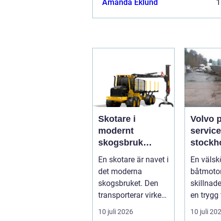
Amanda Eklund
1
Skotare i
Volvo 
modernt
service
skogsbruk
stockholm 
teknik,
du han
En skotare är navet i
En välsk
effektivitet och
båtmoto
det moderna
båtmotor
hållbarhet
sätt
skogsbruket. Den
skillnad
transporterar virke
en trygg 
från
skärgård
10 juli 2026
10 juli 20
avverkningsplatsen
sommar f