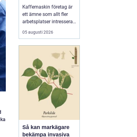
för kaffe på jobbet
Kaffemaskin företag är
ett ämne som allt fler
arbetsplatser intresserar
sig för när de vill höja
05 augusti 2026
trivsel och effektivitet på
kontoret. Kaffe har blivit
en naturlig del av
arbetsdagen, och många
medarbetare up...
d
ika
Så kan markägare
bekämpa invasiva