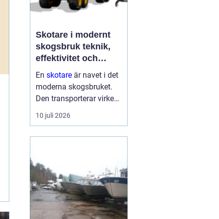
Skotare i modernt
skogsbruk teknik,
effektivitet och
hållbarhet
En
skotare
är navet i det
moderna skogsbruket.
Den transporterar virke
från avverkningsplatsen
10 juli 2026
till bilväg eller
timmerupplag, ofta i
svårtillgänglig terräng
och under tuffa
förhållanden. Rä...