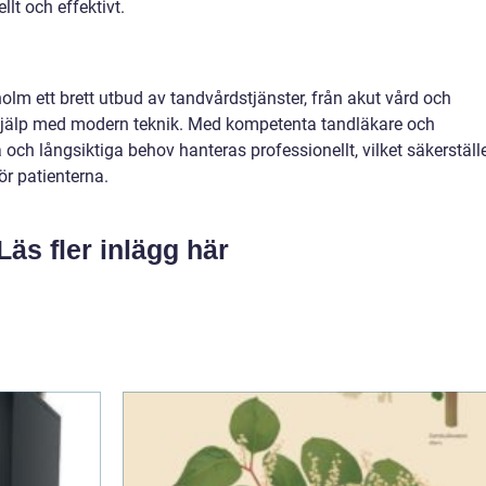
lt och effektivt.
m ett brett utbud av tandvårdstjänster, från akut vård och
sthjälp med modern teknik. Med kompetenta tandläkare och
ch långsiktiga behov hanteras professionellt, vilket säkerställ
r patienterna.
Läs fler inlägg här