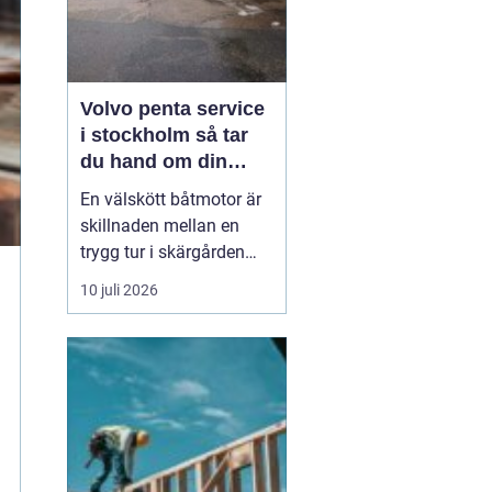
Volvo penta service
i stockholm så tar
du hand om din
båtmotor på rätt sätt
En välskött båtmotor är
skillnaden mellan en
trygg tur i skärgården
och en sommar fylld av
10 juli 2026
ofrivilliga stopp. Många
båtägare i
Stockholmsområdet
använder Volvo Penta,
just eftersom motorerna
är driftsäkra och
anpassade för nordiska
förhållanden. Men ...