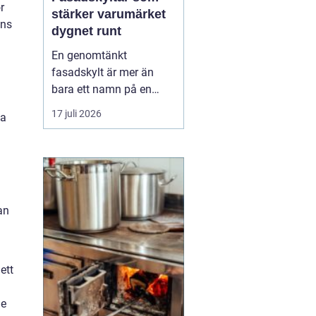
r
stärker varumärket
ans
dygnet runt
En genomtänkt
fasadskylt är mer än
bara ett namn på en
vägg. Den fungerar som
17 juli 2026
ta
företagets ansikte utåt,
leder kunder rätt och
signalerar kvalitet innan
någon ens har klivit
innanför dörren. F&o...
an
ett
de