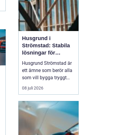
Husgrund i
Strömstad: Stabila
lösningar för
boende vid kusten
Husgrund Strömstad är
ett ämne som berör alla
som vill bygga tryggt
och långsiktigt nära
08 juli 2026
havet. Närheten till
saltvatten, hårda vindar
g
och bergig terräng ställer
höga krav på både p...
t