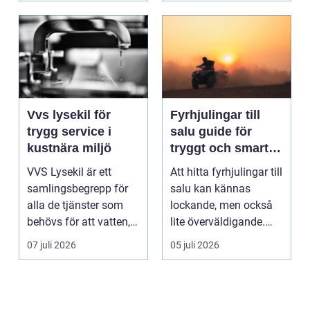
Vvs lysekil för
Fyrhjulingar till
trygg service i
salu guide för
kustnära miljö
tryggt och smart
köp
VVS Lysekil är ett
Att hitta fyrhjulingar till
samlingsbegrepp för
salu kan kännas
alla de tjänster som
lockande, men också
behövs för att vatten,
lite överväldigande.
värme och avlopp ...
Utbudet är stor...
07 juli 2026
05 juli 2026