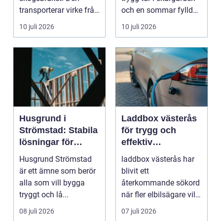
transporterar virke från
och en sommar fylld
avverkningsplatsen till
av ofrivilli...
10 juli 2026
10 juli 2026
...
Husgrund i
Laddbox västerås
Strömstad: Stabila
för trygg och
lösningar för
effektiv
boende vid kusten
hemmaladdning
Husgrund Strömstad
laddbox västerås har
är ett ämne som berör
blivit ett
alla som vill bygga
återkommande sökord
tryggt och lå...
när fler elbilsägare vill
ladda hemma på ett
08 juli 2026
07 juli 2026
säk...