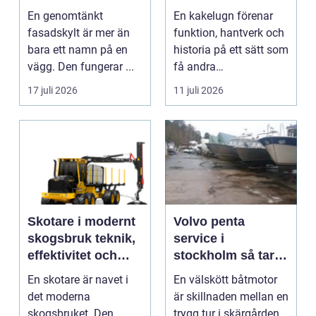
eldstad
En genomtänkt
En kakelugn förenar
fasadskylt är mer än
funktion, hantverk och
bara ett namn på en
historia på ett sätt som
vägg. Den fungerar ...
få andra
inredningsdetaljer
17 juli 2026
11 juli 2026
gör....
Skotare i modernt
Volvo penta
skogsbruk teknik,
service i
effektivitet och
stockholm så tar
hållbarhet
du hand om din
En skotare är navet i
En välskött båtmotor
båtmotor på rätt
det moderna
är skillnaden mellan en
sätt
skogsbruket. Den
trygg tur i skärgården