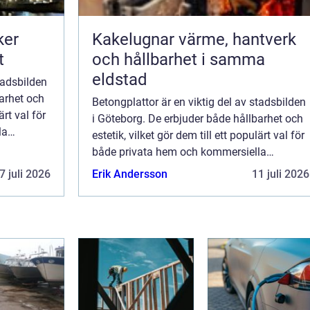
ker
Kakelugnar värme, hantverk
t
och hållbarhet i samma
eldstad
tadsbilden
barhet och
Betongplattor är en viktig del av stadsbilden
ärt val för
i Göteborg. De erbjuder både hållbarhet och
la
estetik, vilket gör dem till ett populärt val för
både privata hem och kommersiella
fastigheter. Men vad gör bet...
7 juli 2026
Erik Andersson
11 juli 2026