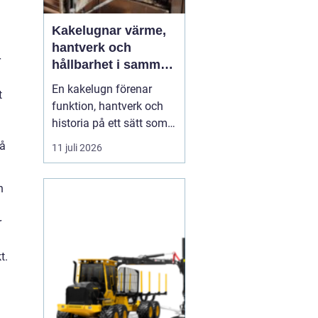
Kakelugnar värme,
hantverk och
r
hållbarhet i samma
eldstad
En kakelugn förenar
t
funktion, hantverk och
historia på ett sätt som
få andra
på
11 juli 2026
inredningsdetaljer gör.
Den ger en jämn och
n
behaglig värme, skapar
g
en tydlig samlingspunkt
r
i rummet och bidrar
samtidigt till lägre
t.
energikostnader. I en tid
där många söker...