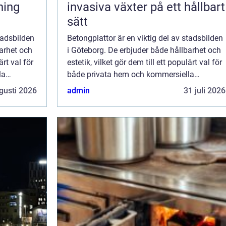
ning
invasiva växter på ett hållbart
sätt
tadsbilden
Betongplattor är en viktig del av stadsbilden
barhet och
i Göteborg. De erbjuder både hållbarhet och
ärt val för
estetik, vilket gör dem till ett populärt val för
la
både privata hem och kommersiella
fastigheter. Men vad gör bet...
gusti 2026
admin
31 juli 2026