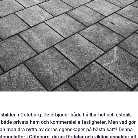
dsbilden i Göteborg. De erbjuder både hållbarhet och estetik,
 för både privata hem och kommersiella fastigheter. Men vad gör
 kan man dra nytta av deras egenskaper på bästa sätt? Denna
tongplattor i Göteborg, deras fördelar och viktiga aspekter att