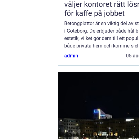
väljer kontoret rätt lös
för kaffe på jobbet
Betongplattor är en viktig del av s
i Göteborg. De erbjuder både håll
estetik, vilket gör dem till ett popul
både privata hem och kommersiel
fastigheter. Men vad gör bet...
admin
05 au