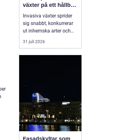
växter på ett hållbart
sätt
Invasiva växter sprider
sig snabbt, konkurrerar
ut inhemska arter och
kan på sikt förändra hela
31 juli 2026
ekosystem. De orsakar
också stora kostnader
för både privatpersoner,
företag och samhälle.
För markägare blir
frågan därför inte om
per
man ska agera, utan
m
hu...
Fasadskyltar som