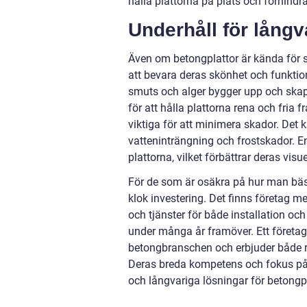
hålla plattorna på plats och förhind
Underhåll för långv
Även om betongplattor är kända för si
att bevara deras skönhet och funktiona
smuts och alger bygger upp och skapar
för att hålla plattorna rena och fri
viktiga för att minimera skador. Det 
vatteninträngning och frostskador. En
plattorna, vilket förbättrar deras visue
För de som är osäkra på hur man bäst
klok investering. Det finns företag 
och tjänster för både installation och 
under många år framöver. Ett föret
betongbranschen och erbjuder både rå
Deras breda kompetens och fokus på kv
och långvariga lösningar för betongpl