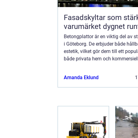
Fasadskyltar som stär
varumärket dygnet run
Betongplattor är en viktig del av s
i Göteborg. De erbjuder både håll
estetik, vilket gör dem till ett popul
både privata hem och kommersiel
fastigheter. Men vad gör bet...
Amanda Eklund
1