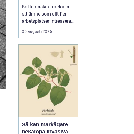
för kaffe på jobbet
Kaffemaskin företag är
ett ämne som allt fler
arbetsplatser intresserar
sig för när de vill höja
05 augusti 2026
trivsel och effektivitet på
kontoret. Kaffe har blivit
en naturlig del av
arbetsdagen, och många
medarbetare up...
Så kan markägare
bekämpa invasiva