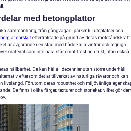
ll.
delar med betongplattor
ika sammanhang, från gångvägar i parker till uteplatser och
borg är särskilt
eftertraktade på grund av deras motståndskraft
lket är avgörande i en stad med både kalla vintrar och regniga
ver material som inte bara står emot frost och fukt, utan också
eras hållbarhet. De kan hålla i decennier utan större underhåll.
ternativ eftersom det är tillverkat av naturliga råvaror och kan
sin livslängd. Förutom deras robusthet och miljövänliga egenska
lande. De finns i olika färger, texturer och storlekar, vilket gör de
ov.