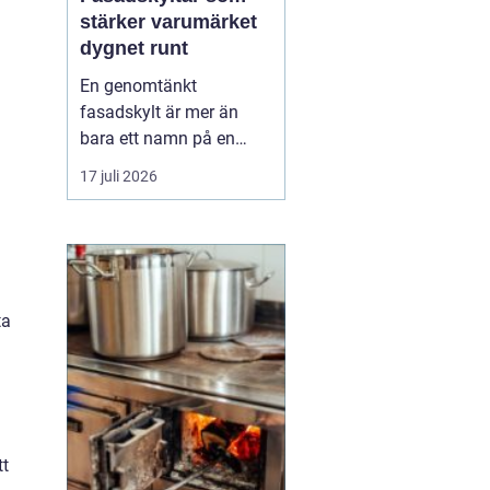
stärker varumärket
dygnet runt
En genomtänkt
fasadskylt är mer än
bara ett namn på en
vägg. Den fungerar som
17 juli 2026
företagets ansikte utåt,
leder kunder rätt och
signalerar kvalitet innan
någon ens har klivit
innanför dörren. F&o...
ta
tt