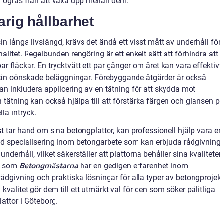
ra ogräs från att växa upp mellan dem.
arig hållbarhet
n långa livslängd, krävs det ändå ett visst mått av underhåll fö
litet. Regelbunden rengöring är ett enkelt sätt att förhindra att
 fläckar. En trycktvätt ett par gånger om året kan vara effektiv
a från oönskade beläggningar. Förebyggande åtgärder är också
kan inkludera applicering av en tätning för att skydda mot
 tätning kan också hjälpa till att förstärka färgen och glansen 
lla intryck.
 tar hand om sina betongplattor, kan professionell hjälp vara e
med specialisering inom betongarbete som kan erbjuda rådgivnin
underhåll, vilket säkerställer att plattorna behåller sina kvalitete
ag som
Betongmästarna
har en gedigen erfarenhet inom
dgivning och praktiska lösningar för alla typer av betongprojek
alitet gör dem till ett utmärkt val för den som söker pålitliga
attor i Göteborg.