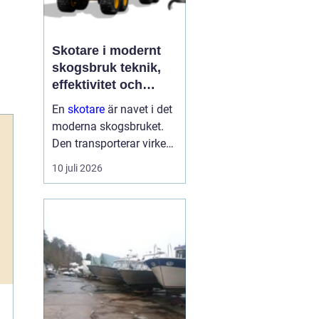
Skotare i modernt
skogsbruk teknik,
effektivitet och
hållbarhet
En
skotare
är navet i det
moderna skogsbruket.
Den transporterar virke
från avverkningsplatsen
10 juli 2026
till bilväg eller
timmerupplag, ofta i
svårtillgänglig terräng
och under tuffa
förhållanden. Rä...