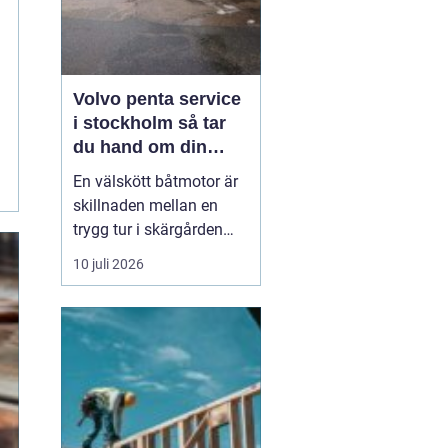
Volvo penta service
i stockholm så tar
du hand om din
båtmotor på rätt sätt
En välskött båtmotor är
skillnaden mellan en
trygg tur i skärgården
och en sommar fylld av
10 juli 2026
ofrivilliga stopp. Många
båtägare i
Stockholmsområdet
använder Volvo Penta,
just eftersom motorerna
är driftsäkra och
anpassade för nordiska
förhållanden. Men ...