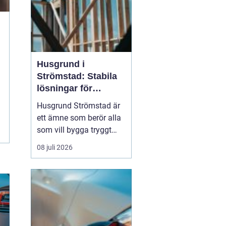
Husgrund i
Strömstad: Stabila
lösningar för
boende vid kusten
Husgrund Strömstad är
ett ämne som berör alla
som vill bygga tryggt
och långsiktigt nära
08 juli 2026
havet. Närheten till
saltvatten, hårda vindar
och bergig terräng ställer
höga krav på både p...