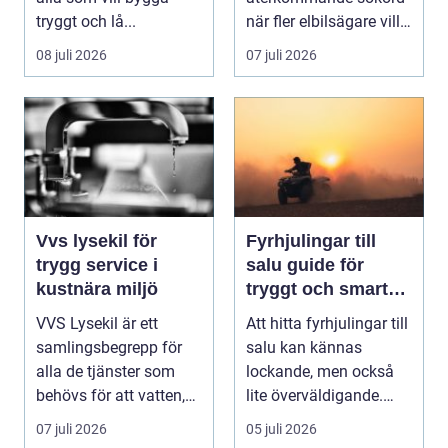
tryggt och lå...
när fler elbilsägare vill
ladda hemma på ett
08 juli 2026
07 juli 2026
säk...
Vvs lysekil för
Fyrhjulingar till
trygg service i
salu guide för
kustnära miljö
tryggt och smart
köp
VVS Lysekil är ett
Att hitta fyrhjulingar till
samlingsbegrepp för
salu kan kännas
alla de tjänster som
lockande, men också
behövs för att vatten,
lite överväldigande.
värme och avlopp ...
Utbudet är stor...
07 juli 2026
05 juli 2026