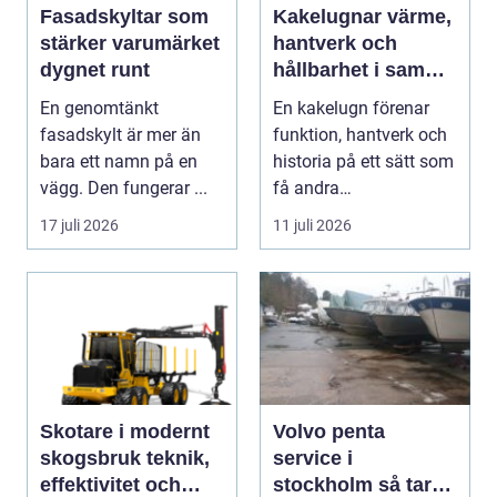
Fasadskyltar som
Kakelugnar värme,
stärker varumärket
hantverk och
dygnet runt
hållbarhet i samma
eldstad
En genomtänkt
En kakelugn förenar
fasadskylt är mer än
funktion, hantverk och
bara ett namn på en
historia på ett sätt som
vägg. Den fungerar ...
få andra
inredningsdetaljer
17 juli 2026
11 juli 2026
gör....
Skotare i modernt
Volvo penta
skogsbruk teknik,
service i
effektivitet och
stockholm så tar