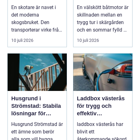
hållbarhet
du hand om din
En skotare är navet i
En välskött båtmotor är
båtmotor på rätt
det moderna
skillnaden mellan en
sätt
skogsbruket. Den
trygg tur i skärgården
transporterar virke från
och en sommar fylld av
avverkningsplatsen till
ofrivilli...
10 juli 2026
10 juli 2026
...
Husgrund i
Laddbox västerås
Strömstad: Stabila
för trygg och
lösningar för
effektiv
boende vid kusten
hemmaladdning
Husgrund Strömstad är
laddbox västerås har
ett ämne som berör
blivit ett
alla som vill bygga
återkommande sökord