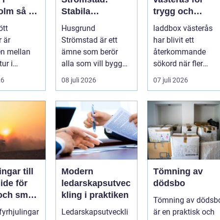
så tar
Stabila
trygg och
d om din
lösningar för
effektiv
ött
Husgrund
laddbox västerås
r på rätt
boende vid
hemmaladdnin
 är
Strömstad är ett
har blivit ett
kusten
en mellan
ämne som berör
återkommande
tur i
alla som vill bygga
sökord när fler
en och en
tryggt och lå...
elbilsägare vill
26
08 juli 2026
07 juli 2026
ylld av
ladda hemma på et
säk...
ngar till
Modern
Tömning av
ledarskapsutvec
dödsbo
 och smart
kling i praktiken
Tömning av dödsb
 fyrhjulingar
Ledarskapsutveckli
är en praktisk och