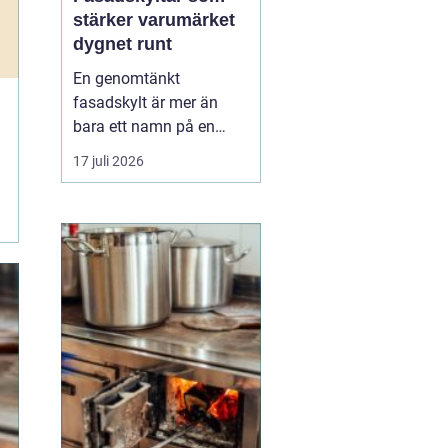
stärker varumärket
dygnet runt
En genomtänkt
fasadskylt är mer än
bara ett namn på en
vägg. Den fungerar som
17 juli 2026
företagets ansikte utåt,
leder kunder rätt och
signalerar kvalitet innan
någon ens har klivit
innanför dörren. F&o...