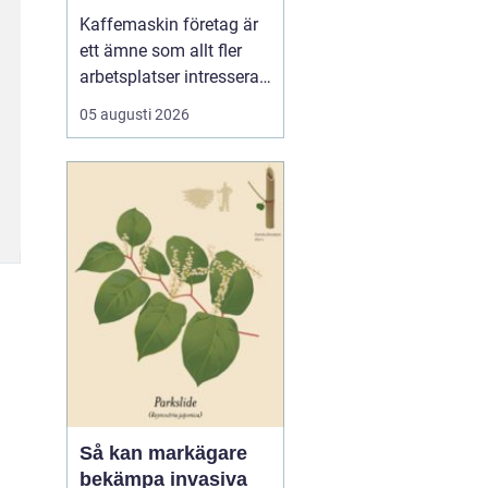
för kaffe på jobbet
Kaffemaskin företag är
ett ämne som allt fler
arbetsplatser intresserar
sig för när de vill höja
05 augusti 2026
trivsel och effektivitet på
kontoret. Kaffe har blivit
en naturlig del av
arbetsdagen, och många
medarbetare up...
Så kan markägare
bekämpa invasiva