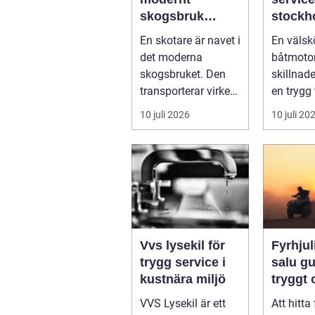
skogsbruk
stockholm 
teknik,
du han
En skotare är navet i
En välsk
effektivitet och
båtmoto
det moderna
båtmotor
hållbarhet
sätt
skogsbruket. Den
skillnad
transporterar virke
en trygg 
från
skärgård
10 juli 2026
10 juli 20
avverkningsplatsen
sommar f
till ...
ofrivilli...
Vvs lysekil för
Fyrhjuli
trygg service i
salu guide för
kustnära miljö
tryggt
köp
VVS Lysekil är ett
Att hitta