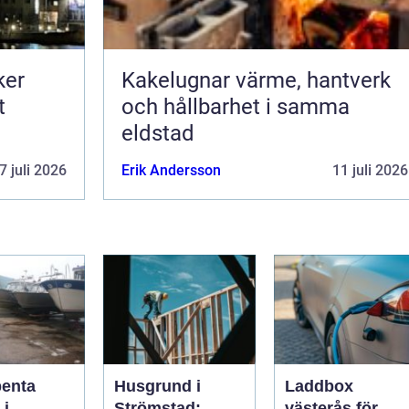
ker
Kakelugnar värme, hantverk
t
och hållbarhet i samma
eldstad
7 juli 2026
Erik Andersson
11 juli 2026
penta
Husgrund i
Laddbox
 i
Strömstad:
västerås för