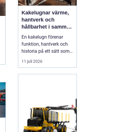
Kakelugnar värme,
hantverk och
hållbarhet i samma
eldstad
En kakelugn förenar
funktion, hantverk och
historia på ett sätt som
få andra
11 juli 2026
inredningsdetaljer gör.
Den ger en jämn och
behaglig värme, skapar
en tydlig samlingspunkt
i rummet och bidrar
samtidigt till lägre
energikostnader. I en tid
där många söker...