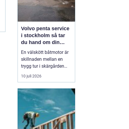
Volvo penta service
i stockholm så tar
du hand om din
båtmotor på rätt sätt
En välskött båtmotor är
skillnaden mellan en
trygg tur i skärgården
och en sommar fylld av
10 juli 2026
ofrivilliga stopp. Många
båtägare i
Stockholmsområdet
använder Volvo Penta,
just eftersom motorerna
är driftsäkra och
anpassade för nordiska
förhållanden. Men ...