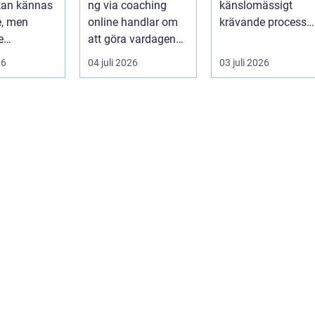
 kan kännas
ng via coaching
känslomässigt
e, men
online handlar om
krävande process
e
att göra vardagen
som många bara
igande.
som chef både mer
möter en gång ell...
26
04 juli 2026
03 juli 2026
r stor...
h...