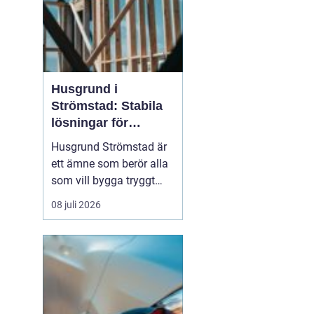
Husgrund i
Strömstad: Stabila
lösningar för
boende vid kusten
Husgrund Strömstad är
ett ämne som berör alla
som vill bygga tryggt
och långsiktigt nära
08 juli 2026
havet. Närheten till
saltvatten, hårda vindar
och bergig terräng ställer
höga krav på både p...