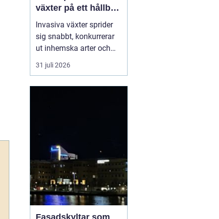
växter på ett hållbart
sätt
Invasiva växter sprider
sig snabbt, konkurrerar
ut inhemska arter och
kan på sikt förändra hela
31 juli 2026
ekosystem. De orsakar
också stora kostnader
för både privatpersoner,
företag och samhälle.
För markägare blir
frågan därför inte om
man ska agera, utan
hu...
Fasadskyltar som