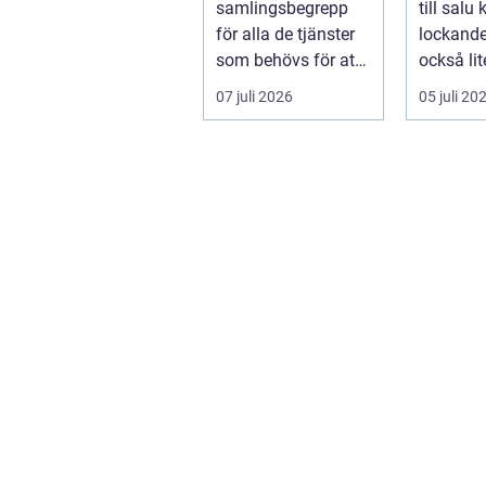
samlingsbegrepp
till salu
för alla de tjänster
lockand
som behövs för att
också lit
vatten, värme och
överväld
07 juli 2026
05 juli 20
avlopp ...
Utbudet ä