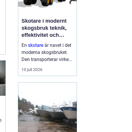
g
Skotare i modernt
skogsbruk teknik,
effektivitet och
hållbarhet
En
skotare
är navet i det
t
moderna skogsbruket.
Den transporterar virke
från avverkningsplatsen
10 juli 2026
till bilväg eller
timmerupplag, ofta i
svårtillgänglig terräng
och under tuffa
förhållanden. Rä...
o