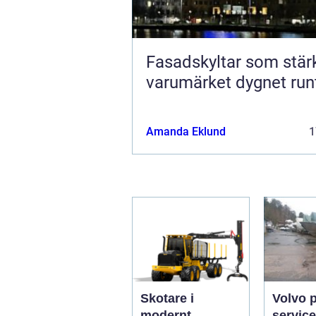
Fasadskyltar som stär
varumärket dygnet run
Amanda Eklund
1
Skotare i
Volvo 
modernt
service