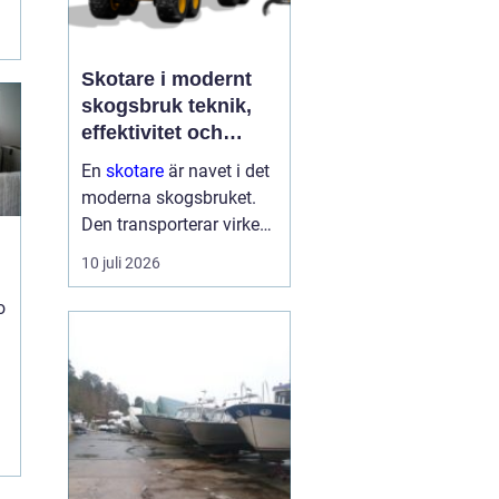
t
Skotare i modernt
skogsbruk teknik,
effektivitet och
hållbarhet
En
skotare
är navet i det
moderna skogsbruket.
Den transporterar virke
från avverkningsplatsen
10 juli 2026
till bilväg eller
timmerupplag, ofta i
o
svårtillgänglig terräng
och under tuffa
förhållanden. Rä...