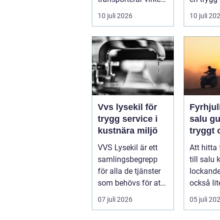
från
skärgård
10 juli 2026
10 juli 20
avverkningsplatsen
sommar f
till ...
ofrivilli...
Vvs lysekil för
Fyrhjuli
trygg service i
salu guide för
kustnära miljö
tryggt
köp
VVS Lysekil är ett
Att hitta
samlingsbegrepp
till salu
för alla de tjänster
lockand
som behövs för att
också lit
vatten, värme och
överväld
07 juli 2026
05 juli 20
avlopp ...
Utbudet ä