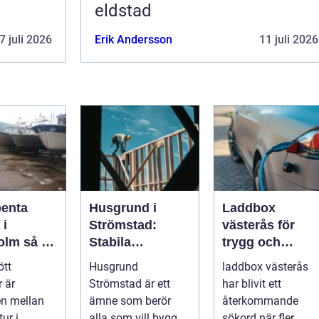
eldstad
7 juli 2026
Erik Andersson
11 juli 2026
penta
Husgrund i
Laddbox
 i
Strömstad:
västerås för
så tar
Stabila
trygg och
d om din
lösningar för
effektiv
ött
Husgrund
laddbox västerås
r på rätt
boende vid
hemmaladdnin
 är
Strömstad är ett
har blivit ett
kusten
en mellan
ämne som berör
återkommande
tur i
alla som vill bygga
sökord när fler