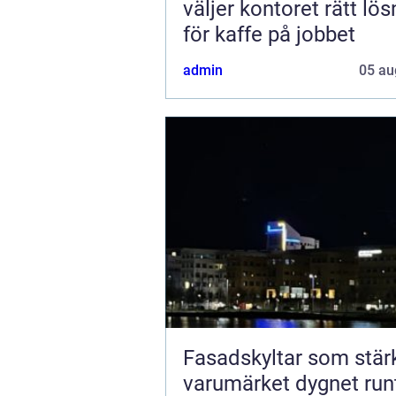
väljer kontoret rätt lös
för kaffe på jobbet
admin
05 au
Fasadskyltar som stär
varumärket dygnet run