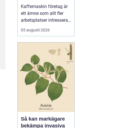
för kaffe på jobbet
Kaffemaskin företag är
ett ämne som allt fler
arbetsplatser intresserar
sig för när de vill höja
05 augusti 2026
trivsel och effektivitet på
kontoret. Kaffe har blivit
en naturlig del av
arbetsdagen, och många
medarbetare up...
Så kan markägare
bekämpa invasiva