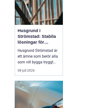
Husgrund i
Strömstad: Stabila
lösningar för
boende vid kusten
Husgrund Strömstad är
ett ämne som berör alla
som vill bygga tryggt
och långsiktigt nära
08 juli 2026
havet. Närheten till
saltvatten, hårda vindar
och bergig terräng ställer
höga krav på både p...