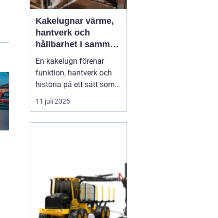
Kakelugnar värme,
hantverk och
hållbarhet i samma
eldstad
En kakelugn förenar
funktion, hantverk och
historia på ett sätt som
få andra
11 juli 2026
inredningsdetaljer gör.
Den ger en jämn och
behaglig värme, skapar
en tydlig samlingspunkt
i rummet och bidrar
samtidigt till lägre
energikostnader. I en tid
g
där många söker...