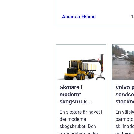
Amanda Eklund
1
Skotare i
Volvo 
modernt
service
skogsbruk
stockholm 
teknik,
du han
En skotare är navet i
En välsk
effektivitet och
båtmoto
det moderna
båtmotor
hållbarhet
sätt
skogsbruket. Den
skillnad
transporterar virke
en trygg 