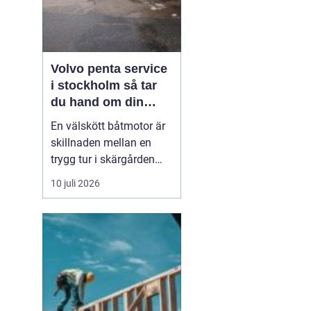
Volvo penta service
i stockholm så tar
du hand om din
båtmotor på rätt sätt
En välskött båtmotor är
skillnaden mellan en
trygg tur i skärgården
och en sommar fylld av
10 juli 2026
ofrivilliga stopp. Många
båtägare i
Stockholmsområdet
använder Volvo Penta,
just eftersom motorerna
är driftsäkra och
anpassade för nordiska
förhållanden. Men ...