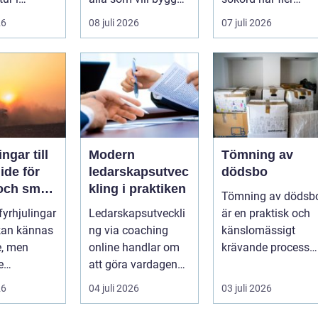
en och en
tryggt och lå...
elbilsägare vill
26
08 juli 2026
07 juli 2026
ylld av
ladda hemma på et
säk...
ngar till
Modern
Tömning av
ledarskapsutvec
dödsbo
 och smart
kling i praktiken
Tömning av dödsb
 fyrhjulingar
Ledarskapsutveckli
är en praktisk och
 kan kännas
ng via coaching
känslomässigt
e, men
online handlar om
krävande process
e
att göra vardagen
som många bara
igande.
som chef både mer
möter en gång ell...
26
04 juli 2026
03 juli 2026
r stor...
h...