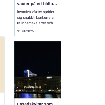
växter på ett hållbart
sätt
Invasiva växter sprider
sig snabbt, konkurrerar
ut inhemska arter och
kan på sikt förändra hela
31 juli 2026
ekosystem. De orsakar
också stora kostnader
för både privatpersoner,
företag och samhälle.
För markägare blir
frågan därför inte om
man ska agera, utan
hu...
Fasadskyltar som