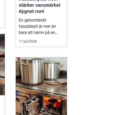
stärker varumärket
dygnet runt
En genomtänkt
fasadskylt är mer än
bara ett namn på en
vägg. Den fungerar som
17 juli 2026
företagets ansikte utåt,
leder kunder rätt och
signalerar kvalitet innan
någon ens har klivit
innanför dörren. F&o...