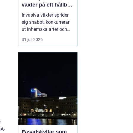
växter på ett hållbart
sätt
Invasiva växter sprider
sig snabbt, konkurrerar
ut inhemska arter och
kan på sikt förändra hela
31 juli 2026
ekosystem. De orsakar
också stora kostnader
för både privatpersoner,
företag och samhälle.
För markägare blir
frågan därför inte om
man ska agera, utan
hu...
m
NA-
Fasadskyltar som