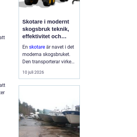
Skotare i modernt
skogsbruk teknik,
effektivitet och
att
hållbarhet
En
skotare
är navet i det
moderna skogsbruket.
Den transporterar virke
från avverkningsplatsen
10 juli 2026
till bilväg eller
timmerupplag, ofta i
att
svårtillgänglig terräng
ter
och under tuffa
förhållanden. Rä...