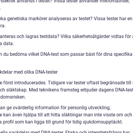
steknik används i testet? Vissa tester använder mikromatriser,
.
ika genetiska markörer analyseras av testet? Vissa tester har en
ra.
hanteras och lagras testdata? Vilka säkerhetsåtgärder vidtas för 
a data.
n du bedöma vilket DNA-test som passar bäst för dina specifika
kdelar med olika DNA-tester
först introducerades. Tidigare var tester oftast begränsade till 
ch släktskap. Med teknikens framsteg erbjuder dagens DNA-tes
kdomsrisken.
kan ge ovärderlig information för personlig utveckling,
 kan även hjälpa till att hitta släktingar man inte visste om och
 profil som kan ligga till grund för tidig sjukdomsupptäckt.
ella nackdelar med DNA-tester. Etiska och integritetsfrågor har