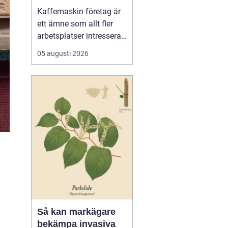
för kaffe på jobbet
Kaffemaskin företag är
ett ämne som allt fler
arbetsplatser intresserar
sig för när de vill höja
05 augusti 2026
trivsel och effektivitet på
kontoret. Kaffe har blivit
en naturlig del av
arbetsdagen, och många
medarbetare up...
Så kan markägare
bekämpa invasiva