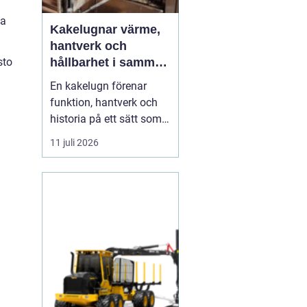
sa
Kakelugnar värme,
hantverk och
sto
hållbarhet i samma
eldstad
En kakelugn förenar
funktion, hantverk och
historia på ett sätt som
få andra
11 juli 2026
inredningsdetaljer gör.
Den ger en jämn och
behaglig värme, skapar
en tydlig samlingspunkt
i rummet och bidrar
samtidigt till lägre
energikostnader. I en tid
där många söker...