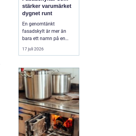
stärker varumärket
dygnet runt
En genomtänkt
fasadskylt är mer än
bara ett namn på en
vägg. Den fungerar som
17 juli 2026
företagets ansikte utåt,
leder kunder rätt och
signalerar kvalitet innan
någon ens har klivit
innanför dörren. F&o...