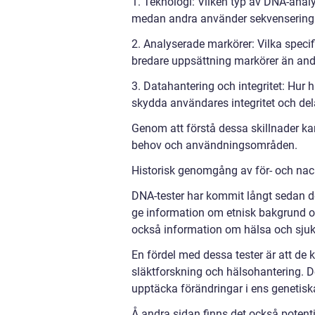
1. Teknologi: Vilken typ av DNA-analy
medan andra använder sekvensering
2. Analyserade markörer: Vilka specif
bredare uppsättning markörer än and
3. Datahantering och integritet: Hur 
skydda användares integritet och del
Genom att förstå dessa skillnader ka
behov och användningsområden.
Historisk genomgång av för- och nac
DNA-tester har kommit långt sedan de 
ge information om etnisk bakgrund o
också information om hälsa och sju
En fördel med dessa tester är att de 
släktforskning och hälsohantering. De
upptäcka förändringar i ens genetiska
Å andra sidan finns det också potenti