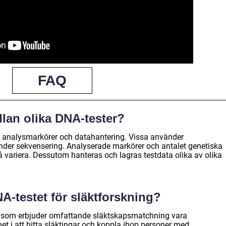
FAQ
llan olika DNA-tester?
ogi, analysmarkörer och datahantering. Vissa använder
der sekvensering. Analyserade markörer och antalet genetiska
variera. Dessutom hanteras och lagras testdata olika av olika
NA-testet för släktforskning?
r som erbjuder omfattande släktskapsmatchning vara
het i att hitta släktingar och koppla ihop personer med