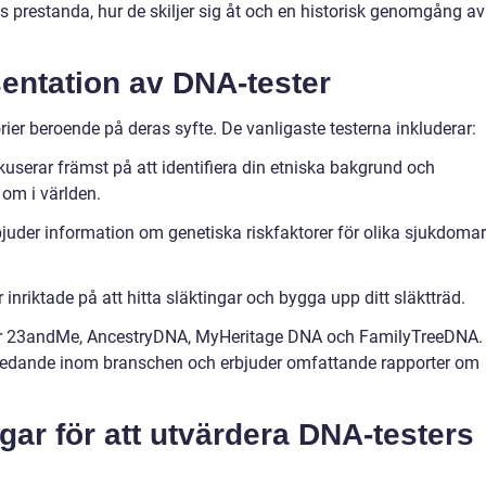
as prestanda, hur de skiljer sig åt och en historisk genomgång av
entation av DNA-tester
rier beroende på deras syfte. De vanligaste testerna inkluderar:
kuserar främst på att identifiera din etniska bakgrund och
om i världen.
bjuder information om genetiska riskfaktorer för olika sjukdomar
 inriktade på att hitta släktingar och bygga upp ditt släktträd.
ar 23andMe, AncestryDNA, MyHeritage DNA och FamilyTreeDNA.
 ledande inom branschen och erbjuder omfattande rapporter om
gar för att utvärdera DNA-testers