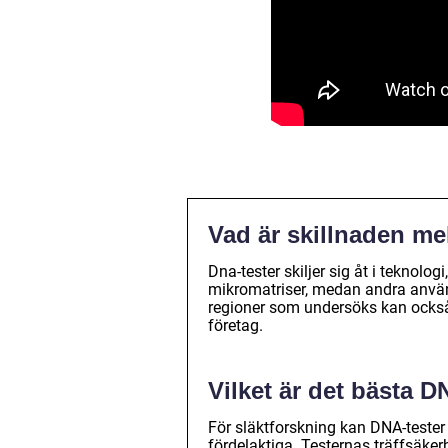
Vad är skillnaden me
Dna-tester skiljer sig åt i teknol
mikromatriser, medan andra använ
regioner som undersöks kan också 
företag.
Vilket är det bästa D
För släktforskning kan DNA-teste
fördelaktiga. Testernas träffsäker