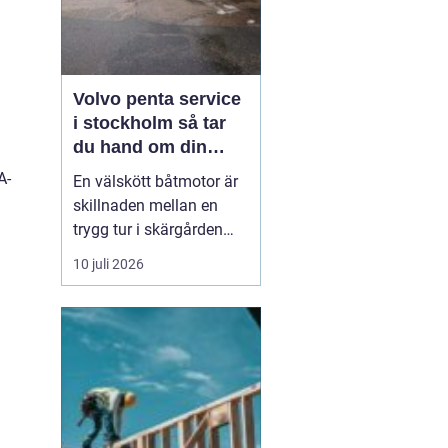
Volvo penta service
i stockholm så tar
du hand om din
båtmotor på rätt sätt
A-
En välskött båtmotor är
skillnaden mellan en
trygg tur i skärgården
och en sommar fylld av
10 juli 2026
ofrivilliga stopp. Många
båtägare i
Stockholmsområdet
använder Volvo Penta,
just eftersom motorerna
är driftsäkra och
anpassade för nordiska
förhållanden. Men ...