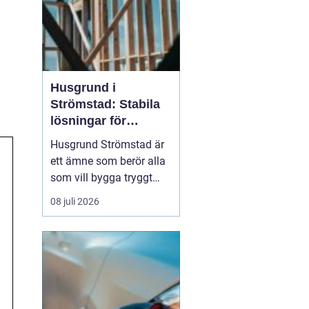
Husgrund i
Strömstad: Stabila
lösningar för
boende vid kusten
Husgrund Strömstad är
ett ämne som berör alla
som vill bygga tryggt
och långsiktigt nära
08 juli 2026
havet. Närheten till
saltvatten, hårda vindar
och bergig terräng ställer
höga krav på både p...