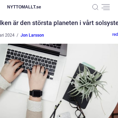
NYTTOMALLT.
se
lken är den största planeten i vårt solsys
red
ari 2024
Jon Larsson