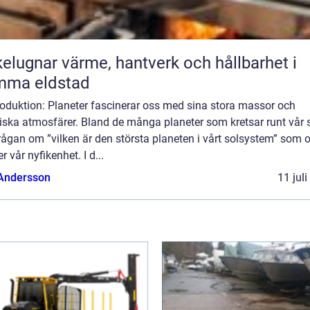
ärme, hantverk och hållbarhet i
mma eldstad
roduktion: Planeter fascinerar oss med sina stora massor och
ska atmosfärer. Bland de många planeter som kretsar runt vår s
rågan om ”vilken är den största planeten i vårt solsystem” som o
r vår nyfikenhet. I d...
 Andersson
11 jul