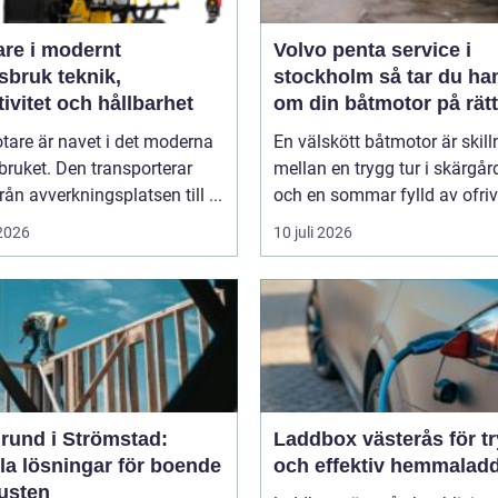
are i modernt
Volvo penta service i
uk teknik,
stockholm så tar du hand
tivitet och hållbarhet
om din båtmotor på rätt
tare är navet i det moderna
En välskött båtmotor är skil
ruket. Den transporterar
mellan en trygg tur i skärgå
från avverkningsplatsen till ...
och en sommar fylld av ofrivil
 2026
10 juli 2026
rund i Strömstad:
Laddbox västerås för t
la lösningar för boende
och effektiv hemmalad
kusten