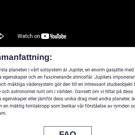
manfattning:
rsta planeten i vårt solsystem är Jupiter, en enorm gasjätte med
ta egenskaper och en fascinerande atmosfär. Jupiters imponera
och mäktiga vädersystem gör den till en intressant studieobjekt 
 och astronomer runt om i världen. Oavsett om vi tittar på dess
 egenskaper eller jämför dess unika drag med andra planeter, är
en en mäktig himlakropp som berikar vår förståelse av rymden o
um.
FAQ