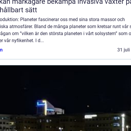
kan markägare bekämpa invasiva växter p
 hållbart sätt
roduktion: Planeter fascinerar oss med sina stora massor och
ska atmosfärer. Bland de många planeter som kretsar runt vår s
rågan om ”vilken är den största planeten i vårt solsystem” som o
r vår nyfikenhet. I d...
n
31 jul