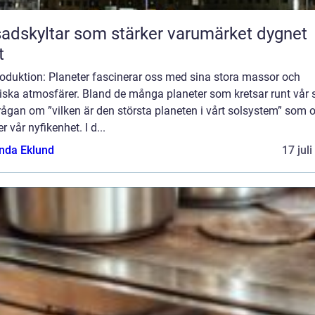
adskyltar som stärker varumärket dygnet
t
roduktion: Planeter fascinerar oss med sina stora massor och
ska atmosfärer. Bland de många planeter som kretsar runt vår s
rågan om ”vilken är den största planeten i vårt solsystem” som o
r vår nyfikenhet. I d...
da Eklund
17 jul