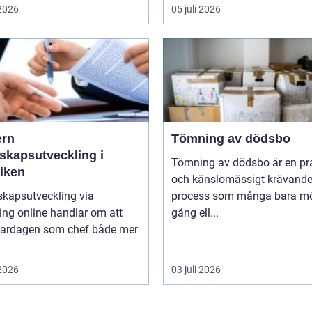
 2026
05 juli 2026
rn
Tömning av dödsbo
skapsutveckling i
Tömning av dödsbo är en pr
tiken
och känslomässigt krävand
skapsutveckling via
process som många bara mö
ng online handlar om att
gång ell...
vardagen som chef både mer
 2026
03 juli 2026