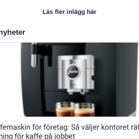
Läs fler inlägg här
 nyheter
femaskin för företag: Så väljer kontoret rä
ning för kaffe på jobbet