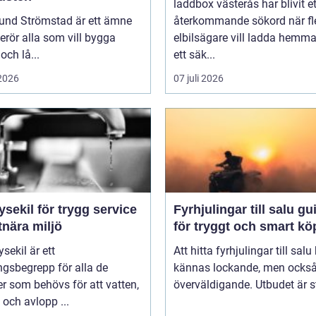
laddbox västerås har blivit et
und Strömstad är ett ämne
återkommande sökord när fl
rör alla som vill bygga
elbilsägare vill ladda hemm
och lå...
ett säk...
 2026
07 juli 2026
ysekil för trygg service
Fyrhjulingar till salu guide
tnära miljö
för tryggt och smart kö
sekil är ett
Att hitta fyrhjulingar till salu
gsbegrepp för alla de
kännas lockande, men också 
er som behövs för att vatten,
överväldigande. Utbudet är st
och avlopp ...