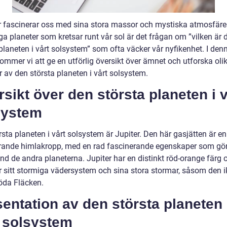
r fascinerar oss med sina stora massor och mystiska atmosfäre
a planeter som kretsar runt vår sol är det frågan om ”vilken är 
planeten i vårt solsystem” som ofta väcker vår nyfikenhet. I den
kommer vi att ge en utförlig översikt över ämnet och utforska oli
 av den största planeten i vårt solsystem.
sikt över den största planeten i v
system
sta planeten i vårt solsystem är Jupiter. Den här gasjätten är en
ande himlakropp, med en rad fascinerande egenskaper som gö
nd de andra planeterna. Jupiter har en distinkt röd-orange färg 
r sitt stormiga vädersystem och sina stora stormar, såsom den 
öda Fläcken.
entation av den största planeten 
t solsystem