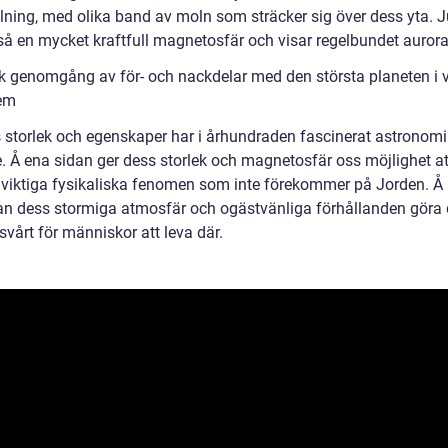
lning, med olika band av moln som sträcker sig över dess yta. J
så en mycket kraftfull magnetosfär och visar regelbundet aurora
sk genomgång av för- och nackdelar med den största planeten i v
em
s storlek och egenskaper har i århundraden fascinerat astronom
e. Å ena sidan ger dess storlek och magnetosfär oss möjlighet at
 viktiga fysikaliska fenomen som inte förekommer på Jorden. Å
an dess stormiga atmosfär och ogästvänliga förhållanden göra 
vårt för människor att leva där.