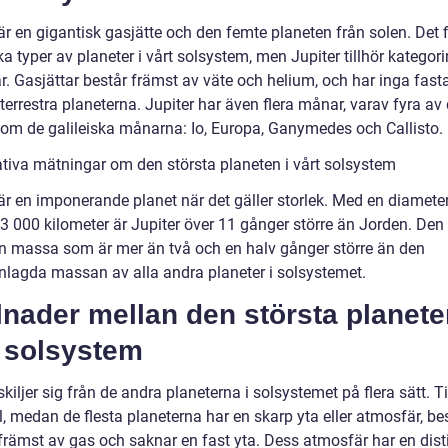
är en gigantisk gasjätte och den femte planeten från solen. Det 
ika typer av planeter i vårt solsystem, men Jupiter tillhör kategori
r. Gasjättar består främst av väte och helium, och har inga fasta
errestra planeterna. Jupiter har även flera månar, varav fyra av
om de galileiska månarna: Io, Europa, Ganymedes och Callisto.
ativa mätningar om den största planeten i vårt solsystem
 är en imponerande planet när det gäller storlek. Med en diamete
43 000 kilometer är Jupiter över 11 gånger större än Jorden. Den
n massa som är mer än två och en halv gånger större än den
agda massan av alla andra planeter i solsystemet.
lnader mellan den största planete
t solsystem
skiljer sig från de andra planeterna i solsystemet på flera sätt. Ti
, medan de flesta planeterna har en skarp yta eller atmosfär, be
 främst av gas och saknar en fast yta. Dess atmosfär har en dist