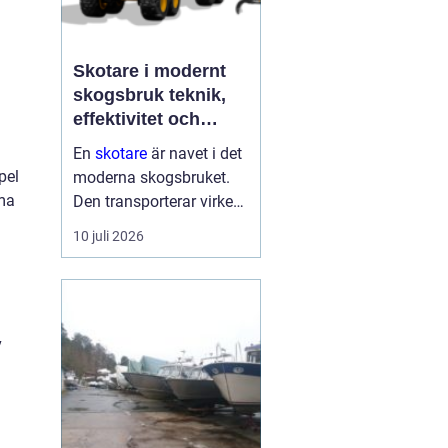
Skotare i modernt
skogsbruk teknik,
effektivitet och
hållbarhet
En
skotare
är navet i det
pel
moderna skogsbruket.
ema
Den transporterar virke
från avverkningsplatsen
10 juli 2026
till bilväg eller
timmerupplag, ofta i
svårtillgänglig terräng
och under tuffa
v
förhållanden. Rä...