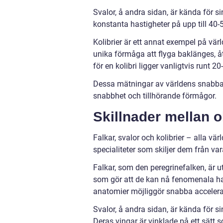
Svalor, å andra sidan, är kända för s
konstanta hastigheter på upp till 40-
Kolibrier är ett annat exempel på vä
unika förmåga att flyga baklänges, åt
för en kolibri ligger vanligtvis runt 
Dessa mätningar av världens snabbas
snabbhet och tillhörande förmågor.
Skillnader mellan o
Falkar, svalor och kolibrier – alla v
specialiteter som skiljer dem från va
Falkar, som den peregrinefalken, är
som gör att de kan nå fenomenala has
anatomier möjliggör snabba accelera
Svalor, å andra sidan, är kända för s
Deras vingar är vinklade på ett sätt