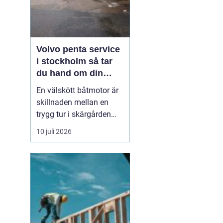
Volvo penta service
i stockholm så tar
du hand om din
båtmotor på rätt sätt
En välskött båtmotor är
skillnaden mellan en
trygg tur i skärgården
och en sommar fylld av
10 juli 2026
ofrivilliga stopp. Många
båtägare i
Stockholmsområdet
använder Volvo Penta,
just eftersom motorerna
är driftsäkra och
anpassade för nordiska
förhållanden. Men ...