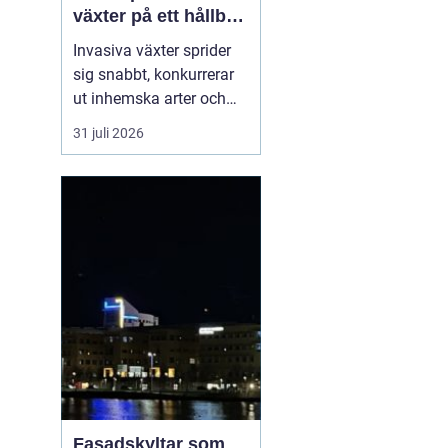
växter på ett hållbart
sätt
Invasiva växter sprider
sig snabbt, konkurrerar
ut inhemska arter och
kan på sikt förändra hela
31 juli 2026
ekosystem. De orsakar
också stora kostnader
för både privatpersoner,
företag och samhälle.
För markägare blir
frågan därför inte om
man ska agera, utan
hu...
Fasadskyltar som