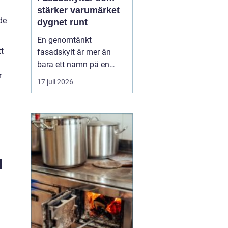
stärker varumärket
de
dygnet runt
En genomtänkt
tt
fasadskylt är mer än
bara ett namn på en
r
vägg. Den fungerar som
17 juli 2026
företagets ansikte utåt,
leder kunder rätt och
signalerar kvalitet innan
någon ens har klivit
innanför dörren. F&o...
l