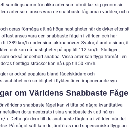
 ett samlingsnamn för olika arter som utmärker sig genom sin
s flera arter som anses vara de snabbaste fåglarna i världen, och 
t och deras förmåga att nå höga hastigheter när de dyker efter si
 oftast anses vara den snabbaste fågeln i världen och har
 till 389 km/h under sina jaktmanövrer. Svalor, å andra sidan, ä
ykten och kan nå hastigheter på upp till 112 km/h. Slutligen,
 som också är oerhört snabba. Vissa arter kan flyga framåt i en
deras fientliga sträckor kan nå upp till 50 km/h.
åglar är också populära bland fågelskådare och
s snabbhet och smidighet i flykten är en imponerande syn.
ngar om Världens Snabbaste Fåge
för världens snabbaste fågel kan vi titta på några kvantitativa
grinefalken dokumenterats i sina snabbaste dyk att nå en
/h. Detta gör dem till de snabbaste fåglarna i världen när det
relse. På något sätt kan de jämföras med supersoniska flygplan.