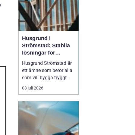
h
Husgrund i
Strömstad: Stabila
lösningar för
boende vid kusten
Husgrund Strömstad är
ett ämne som berör alla
som vill bygga tryggt
och långsiktigt nära
08 juli 2026
havet. Närheten till
saltvatten, hårda vindar
och bergig terräng ställer
höga krav på både p...