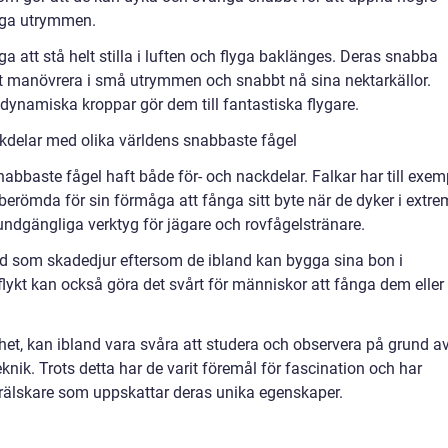
nga utrymmen.
a att stå helt stilla i luften och flyga baklänges. Deras snabba
t manövrera i små utrymmen och snabbt nå sina nektarkällor.
dynamiska kroppar gör dem till fantastiska flygare.
kdelar med olika världens snabbaste fågel
abbaste fågel haft både för- och nackdelar. Falkar har till exem
berömda för sin förmåga att fånga sitt byte när de dyker i extr
 oundgängliga verktyg för jägare och rovfågelstränare.
and som skadedjur eftersom de ibland kan bygga sina bon i
ykt kan också göra det svårt för människor att fånga dem eller
bhet, kan ibland vara svåra att studera och observera på grund a
knik. Trots detta har de varit föremål för fascination och har
älskare som uppskattar deras unika egenskaper.