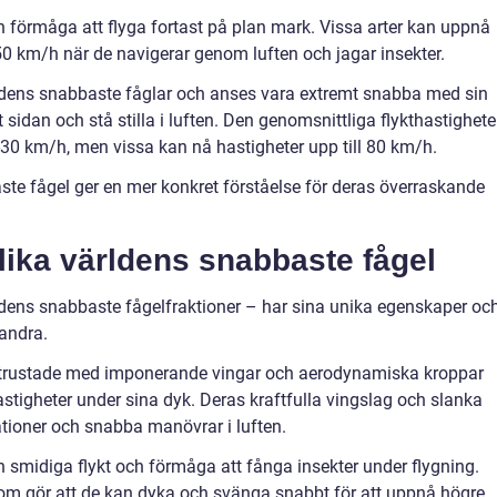
in förmåga att flyga fortast på plan mark. Vissa arter kan uppnå
50 km/h när de navigerar genom luften och jagar insekter.
rldens snabbaste fåglar och anses vara extremt snabba med sin
 sidan och stå stilla i luften. Den genomsnittliga flykthastighet
20-30 km/h, men vissa kan nå hastigheter upp till 80 km/h.
te fågel ger en mer konkret förståelse för deras överraskande
lika världens snabbaste fågel
ärldens snabbaste fågelfraktioner – har sina unika egenskaper oc
randra.
 utrustade med imponerande vingar och aerodynamiska kroppar
tigheter under sina dyk. Deras kraftfulla vingslag och slanka
tioner och snabba manövrar i luften.
in smidiga flykt och förmåga att fånga insekter under flygning.
 som gör att de kan dyka och svänga snabbt för att uppnå högre