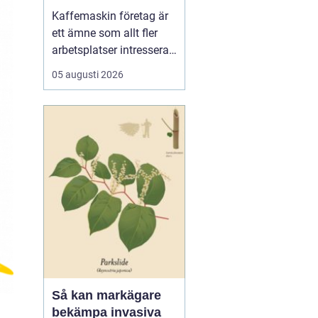
för kaffe på jobbet
Kaffemaskin företag är
ett ämne som allt fler
arbetsplatser intresserar
sig för när de vill höja
05 augusti 2026
trivsel och effektivitet på
kontoret. Kaffe har blivit
en naturlig del av
arbetsdagen, och många
medarbetare up...
Så kan markägare
bekämpa invasiva