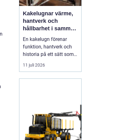
Kakelugnar värme,
hantverk och
hållbarhet i samma
en
eldstad
En kakelugn förenar
funktion, hantverk och
historia på ett sätt som
få andra
11 juli 2026
inredningsdetaljer gör.
Den ger en jämn och
behaglig värme, skapar
h
en tydlig samlingspunkt
i rummet och bidrar
samtidigt till lägre
energikostnader. I en tid
där många söker...