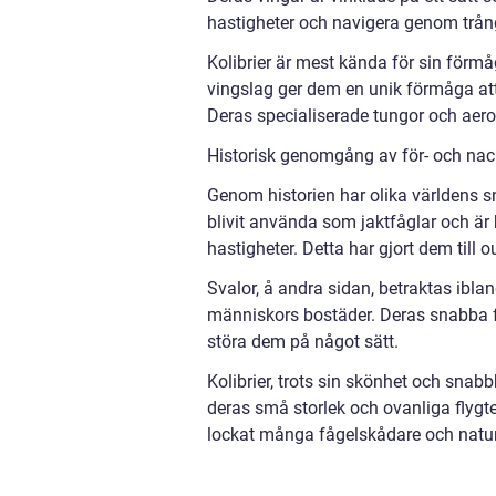
hastigheter och navigera genom trå
Kolibrier är mest kända för sin förmåg
vingslag ger dem en unik förmåga at
Deras specialiserade tungor och aero
Historisk genomgång av för- och nac
Genom historien har olika världens sn
blivit använda som jaktfåglar och är 
hastigheter. Detta har gjort dem till
Svalor, å andra sidan, betraktas ibl
människors bostäder. Deras snabba fl
störa dem på något sätt.
Kolibrier, trots sin skönhet och snab
deras små storlek och ovanliga flygte
lockat många fågelskådare och natur