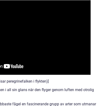
ar peregrinefalken i flykten)]
en i all sin glans när den flyger genom luften med otrolig
bbaste fågel en fascinerande grupp av arter som utmanar