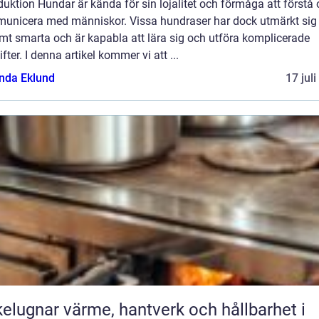
duktion Hundar är kända för sin lojalitet och förmåga att förstå
unicera med människor. Vissa hundraser har dock utmärkt si
mt smarta och är kapabla att lära sig och utföra komplicerade
fter. I denna artikel kommer vi att ...
da Eklund
17 jul
ärme, hantverk och hållbarhet i