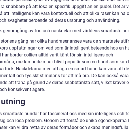
ara snabbare på att lösa en specifik uppgift än en pudel. Det är v
tå att intelligens kan vara kontextuell och att olika raser kan ha o
 och svagheter beroende på deras ursprung och användning.
sk genomgång av för- och nackdelar med världens smartaste hu
istoriens gång har olika hundraser anses vara de smartaste utif
ors uppfattningar om vad som är intelligent beteende hos en hu
har border collien alltid varit känt för sin intelligens och
örmåga, medan pudeln har blivit populär som en hund som kan l
a trick. Nackdelarna med att äga en smart hund kan vara att de
mentalt och fysiskt stimulans för att må bra. De kan också vara
de att träna på grund av deras snabbtänkta sätt, vilket kräver 
 och konsekvent ägare.
lutning
s smartaste hundar har fascinerat oss med sin intelligens och 
a sig och lösa problem. Genom att förstå de unika egenskaperna
aser kan vi dra nytta av deras förmågor och skapa meningsfulla