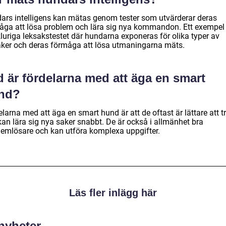
ars intelligens kan mätas genom tester som utvärderar deras
åga att lösa problem och lära sig nya kommandon. Ett exempel
kluriga leksakstestet där hundarna exponeras för olika typer av
aker och deras förmåga att lösa utmaningarna mäts.
 är fördelarna med att äga en smart
nd?
larna med att äga en smart hund är att de oftast är lättare att t
kan lära sig nya saker snabbt. De är också i allmänhet bra
lemlösare och kan utföra komplexa uppgifter.
Läs fler inlägg här
 nyheter