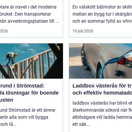
tare är navet i det moderna
En välskött båtmotor är skil
ruket. Den transporterar
mellan en trygg tur i skärgå
från avverkningsplatsen till ...
och en sommar fylld av ofrivil
 2026
10 juli 2026
rund i Strömstad:
Laddbox västerås för t
la lösningar för boende
och effektiv hemmalad
kusten
laddbox västerås har blivit et
und Strömstad är ett ämne
återkommande sökord när fl
rör alla som vill bygga
elbilsägare vill ladda hemm
och lå...
ett säk...