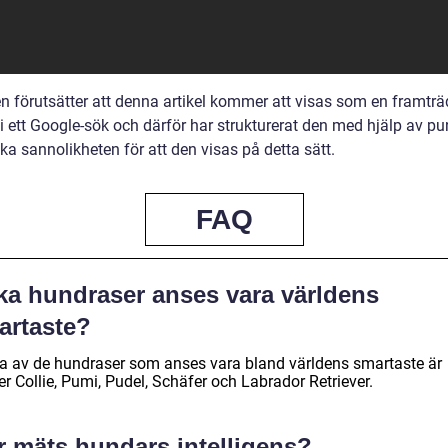
en förutsätter att denna artikel kommer att visas som en framtr
i ett Google-sök och därför har strukturerat den med hjälp av pun
öka sannolikheten för att den visas på detta sätt.
FAQ
lka hundraser anses vara världens
artaste?
a av de hundraser som anses vara bland världens smartaste är
r Collie, Pumi, Pudel, Schäfer och Labrador Retriever.
r mäts hundars intelligens?