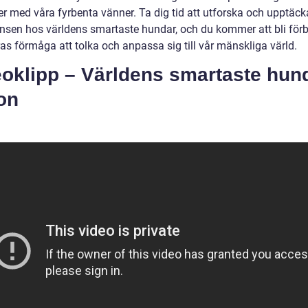
er med våra fyrbenta vänner. Ta dig tid att utforska och upptäck
gensen hos världens smartaste hundar, och du kommer att bli för
as förmåga att tolka och anpassa sig till vår mänskliga värld.
oklipp – Världens smartaste hund
on