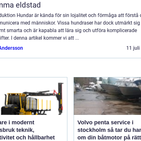
mma eldstad
duktion Hundar är kända för sin lojalitet och förmåga att förstå
unicera med människor. Vissa hundraser har dock utmärkt si
mt smarta och är kapabla att lära sig och utföra komplicerade
fter. I denna artikel kommer vi att ...
 Andersson
11 jul
are i modernt
Volvo penta service i
uk teknik,
stockholm så tar du hand
tivitet och hållbarhet
om din båtmotor på rätt