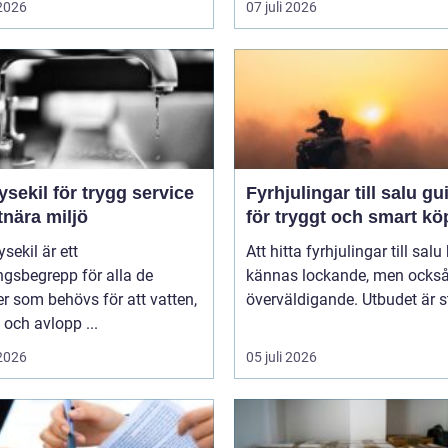
 2026
07 juli 2026
ysekil för trygg service
Fyrhjulingar till salu guide
tnära miljö
för tryggt och smart kö
sekil är ett
Att hitta fyrhjulingar till salu
gsbegrepp för alla de
kännas lockande, men också 
er som behövs för att vatten,
överväldigande. Utbudet är st
och avlopp ...
 2026
05 juli 2026