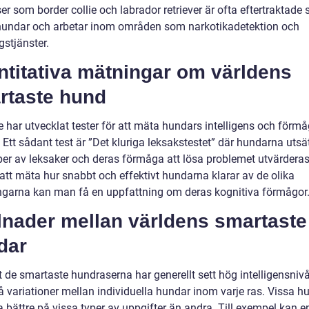
r som border collie och labrador retriever är ofta eftertraktade
hundar och arbetar inom områden som narkotikadetektion och
gstjänster.
ntitativa mätningar om världens
rtaste hund
 har utvecklat tester för att mäta hundars intelligens och förmå
. Ett sådant test är ”Det kluriga leksakstestet” där hundarna utsät
yper av leksaker och deras förmåga att lösa problemet utvärderas
tt mäta hur snabbt och effektivt hundarna klarar av de olika
garna kan man få en uppfattning om deras kognitiva förmågor
lnader mellan världens smartaste
dar
t de smartaste hundraserna har generellt sett hög intelligensnivå
å variationer mellan individuella hundar inom varje ras. Vissa h
 bättre på vissa typer av uppgifter än andra. Till exempel kan e