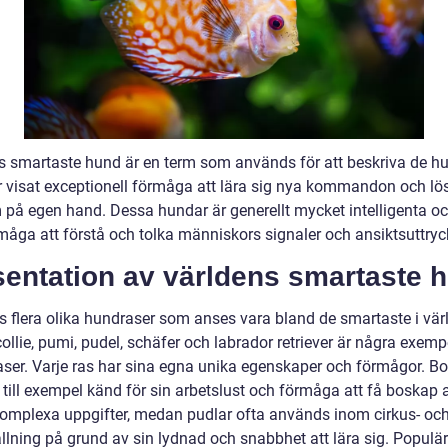
s smartaste hund är en term som används för att beskriva de h
 visat exceptionell förmåga att lära sig nya kommandon och lö
 på egen hand. Dessa hundar är generellt mycket intelligenta oc
måga att förstå och tolka människors signaler och ansiktsuttryc
sentation av världens smartaste 
ns flera olika hundraser som anses vara bland de smartaste i vär
ollie, pumi, pudel, schäfer och labrador retriever är några exemp
aser. Varje ras har sina egna unika egenskaper och förmågor. Bo
r till exempel känd för sin arbetslust och förmåga att få boskap a
komplexa uppgifter, medan pudlar ofta används inom cirkus- och
llning på grund av sin lydnad och snabbhet att lära sig. Populä