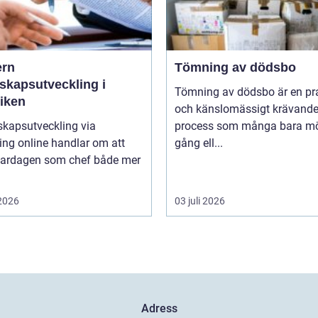
rn
Tömning av dödsbo
skapsutveckling i
Tömning av dödsbo är en pr
tiken
och känslomässigt krävand
skapsutveckling via
process som många bara mö
ng online handlar om att
gång ell...
vardagen som chef både mer
 2026
03 juli 2026
Adress