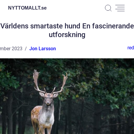
NYTTOMALLT.
se
Världens smartaste hund En fascinerande
utforskning
red
ember 2023
Jon Larsson