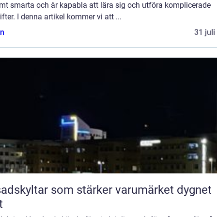
mt smarta och är kapabla att lära sig och utföra komplicerade
fter. I denna artikel kommer vi att ...
n
31 jul
adskyltar som stärker varumärket dygnet
t