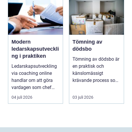
Modern
Tömning av
ledarskapsutveckli
dödsbo
ng i praktiken
Tömning av dödsbo är
Ledarskapsutveckling
en praktisk och
via coaching online
känslomässigt
handlar om att göra
krävande process som
vardagen som chef
många bara möter en
både mer h...
gång ell...
04 juli 2026
03 juli 2026