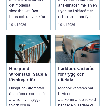
båtmotor på rätt
det moderna
är skillnaden mellan en
sätt
skogsbruket. Den
trygg tur i skärgården
transporterar virke från
och en sommar fylld
avverkningsplatsen till
av ofrivilli...
10 juli 2026
10 juli 2026
...
Husgrund i
Laddbox västerås
Strömstad: Stabila
för trygg och
lösningar för
effektiv
boende vid kusten
hemmaladdning
Husgrund Strömstad
laddbox västerås har
är ett ämne som berör
blivit ett
alla som vill bygga
återkommande sökord
tryggt och lå...
när fler elbilsägare vill