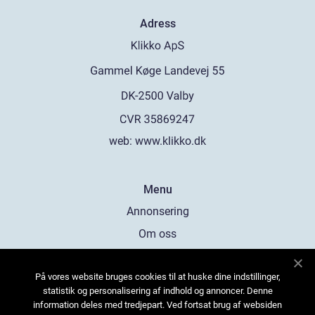
Adress
web:
www.klikko.dk
Menu
Annonsering
Om oss
Cookies
På vores website bruges cookies til at huske dine indstillinger,
Kontakta oss
statistik og personalisering af indhold og annoncer. Denne
Sitemap
information deles med tredjepart. Ved fortsat brug af websiden