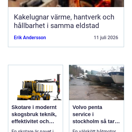
Kakelugnar värme, hantverk och
hållbarhet i samma eldstad
Erik Andersson
11 juli 2026
Skotare i modernt
Volvo penta
skogsbruk teknik,
service i
effektivitet och
stockholm så tar
hållbarhet
du hand om din
En skotare är navet i
En välskött båtmotor