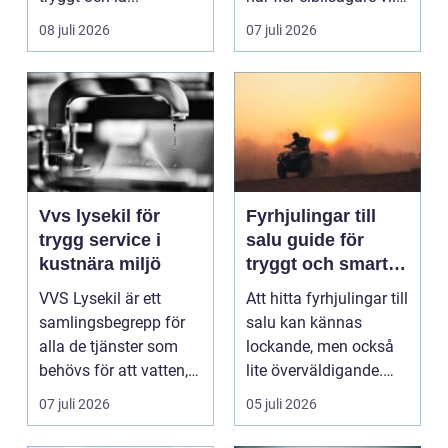
ladda hemma på ett
08 juli 2026
07 juli 2026
säk...
Vvs lysekil för
Fyrhjulingar till
trygg service i
salu guide för
kustnära miljö
tryggt och smart
köp
VVS Lysekil är ett
Att hitta fyrhjulingar till
samlingsbegrepp för
salu kan kännas
alla de tjänster som
lockande, men också
behövs för att vatten,
lite överväldigande.
värme och avlopp ...
Utbudet är stor...
07 juli 2026
05 juli 2026