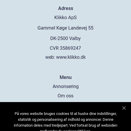
Adress
web:
www.klikko.dk
Menu
Annonsering
Om oss
Cookies
På vores website bruges cookies til at huske dine indstillinger,
Kontakta oss
statistik og personalisering af indhold og annoncer. Denne
Sitemap
information deles med tredjepart. Ved fortsat brug af websiden