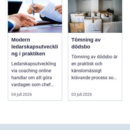
Modern
Tömning av
ledarskapsutveckli
dödsbo
ng i praktiken
Tömning av dödsbo är
Ledarskapsutveckling
en praktisk och
via coaching online
känslomässigt
handlar om att göra
krävande process som
vardagen som chef
många bara möter en
både mer h...
gång ell...
04 juli 2026
03 juli 2026