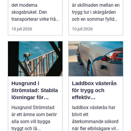
båtmotor på rätt
det moderna
är skillnaden mellan en
sätt
skogsbruket. Den
trygg tur i skärgården
transporterar virke från
och en sommar fylld
avverkningsplatsen till
av ofrivilli...
10 juli 2026
10 juli 2026
...
Husgrund i
Laddbox västerås
Strömstad: Stabila
för trygg och
lösningar för
effektiv
boende vid kusten
hemmaladdning
Husgrund Strömstad
laddbox västerås har
är ett ämne som berör
blivit ett
alla som vill bygga
återkommande sökord
tryggt och lå...
när fler elbilsägare vill