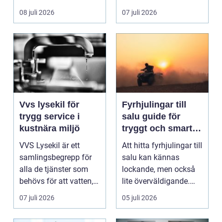
ladda hemma på ett
08 juli 2026
07 juli 2026
säk...
Vvs lysekil för
Fyrhjulingar till
trygg service i
salu guide för
kustnära miljö
tryggt och smart
köp
VVS Lysekil är ett
Att hitta fyrhjulingar till
samlingsbegrepp för
salu kan kännas
alla de tjänster som
lockande, men också
behövs för att vatten,
lite överväldigande.
värme och avlopp ...
Utbudet är stor...
07 juli 2026
05 juli 2026