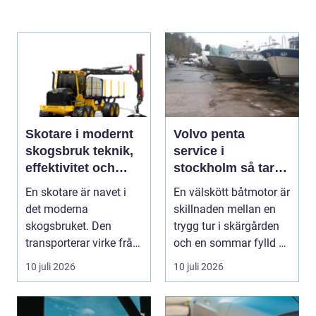
Skotare i modernt
Volvo penta
skogsbruk teknik,
service i
effektivitet och
stockholm så tar
hållbarhet
du hand om din
En skotare är navet i
En välskött båtmotor är
båtmotor på rätt
det moderna
skillnaden mellan en
sätt
skogsbruket. Den
trygg tur i skärgården
transporterar virke från
och en sommar fylld av
avverkningsplatsen till
ofrivilli...
10 juli 2026
10 juli 2026
...