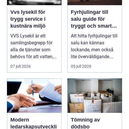
Vvs lysekil för
Fyrhjulingar till
trygg service i
salu guide för
kustnära miljö
tryggt och smart
köp
VVS Lysekil är ett
Att hitta fyrhjulingar till
samlingsbegrepp för
salu kan kännas
alla de tjänster som
lockande, men också
behövs för att vatten,
lite överväldigande.
värme och avlopp ...
Utbudet är stor...
07 juli 2026
05 juli 2026
Modern
Tömning av
ledarskapsutveckli
dödsbo