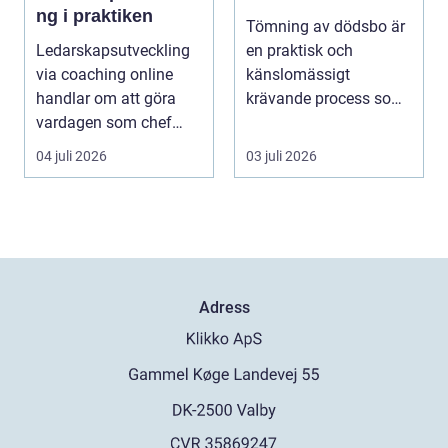
ng i praktiken
Tömning av dödsbo är
Ledarskapsutveckling
en praktisk och
via coaching online
känslomässigt
handlar om att göra
krävande process som
vardagen som chef
många bara möter en
både mer h...
gång ell...
04 juli 2026
03 juli 2026
Adress