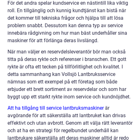
För det andra spelar kundservice en nästintill lika viktig
roll. En tillgänglig och kunnig kundtjänst kan bistå när
det kommer till tekniska frågor och hjälpa till att lösa
problem snabbt. Dessutom kan denna typ av service
innebära rådgivning om hur man bäst underhåller sina
maskiner för att förlänga deras livslängd.
När man väljer en reservdelsleverantör bör man också
titta på deras rykte och referenser i branschen. Ett gott
rykte är ofta ett tecken på tillförlitlighet och kvalitet. I
detta sammanhang kan Vollsjö Lantbruksservice
nämnas som ett exempel på ett företag som både
erbjuder ett brett sortiment av reservdelar och som har
byggt upp ett starkt rykte inom service och kundnöjdhet.
Att ha tillgång till service lantbruksmaskiner
är
avgörande för att säkerställa att lantbruket kan drivas
effektivt och utan avbrott. Genom att välja rätt leverantör
och at ha en strategi för regelbundet underhåll kan
lantbrukare säkerställa att deras maskiner alltid är redo