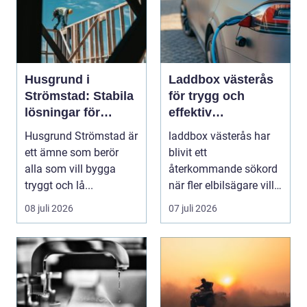
Husgrund i
Laddbox västerås
Strömstad: Stabila
för trygg och
lösningar för
effektiv
boende vid kusten
hemmaladdning
Husgrund Strömstad är
laddbox västerås har
ett ämne som berör
blivit ett
alla som vill bygga
återkommande sökord
tryggt och lå...
när fler elbilsägare vill
ladda hemma på ett
08 juli 2026
07 juli 2026
säk...