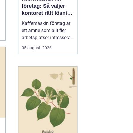
företag: Så väljer
kontoret rätt lösning
för kaffe på jobbet
Kaffemaskin företag är
ett ämne som allt fler
arbetsplatser intresserar
sig för när de vill höja
05 augusti 2026
trivsel och effektivitet på
kontoret. Kaffe har blivit
en naturlig del av
arbetsdagen, och många
medarbetare up...