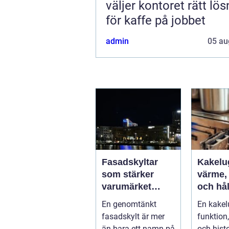
väljer kontoret rätt lös
för kaffe på jobbet
admin
05 au
Fasadskyltar
Kakelu
som stärker
värme,
varumärket
och hål
dygnet runt
samma 
En genomtänkt
En kakel
fasadskylt är mer
funktion
än bara ett namn på
och histo