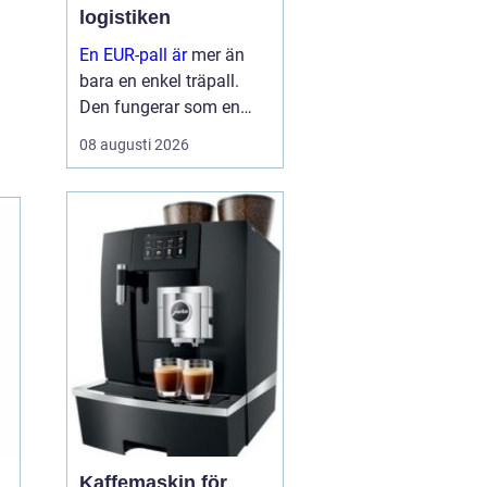
logistiken
En EUR-pall är
mer än
bara en enkel träpall.
Den fungerar som en
gemensam standard för
08 augusti 2026
transport och lagring i
stora delar av Europa
och stora delar av
världen. När företag
använder s...
Kaffemaskin för