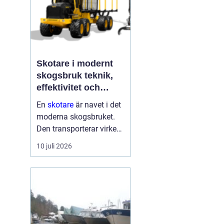
Skotare i modernt
skogsbruk teknik,
effektivitet och
hållbarhet
En
skotare
är navet i det
moderna skogsbruket.
Den transporterar virke
från avverkningsplatsen
10 juli 2026
till bilväg eller
timmerupplag, ofta i
svårtillgänglig terräng
och under tuffa
förhållanden. Rä...