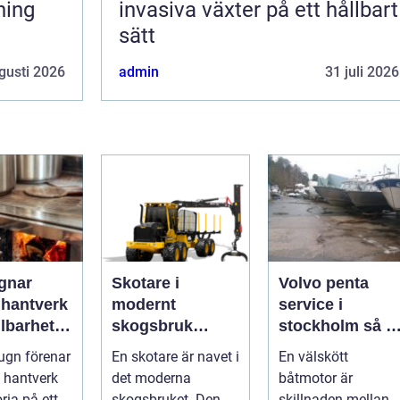
ning
invasiva växter på ett hållbart
sätt
gusti 2026
admin
31 juli 2026
gnar
Skotare i
Volvo penta
 hantverk
modernt
service i
lbarhet i
skogsbruk
stockholm så tar
eldstad
teknik,
du hand om din
ugn förenar
En skotare är navet i
En välskött
effektivitet och
båtmotor på rät
, hantverk
det moderna
båtmotor är
hållbarhet
sätt
ria på ett
skogsbruket. Den
skillnaden mellan