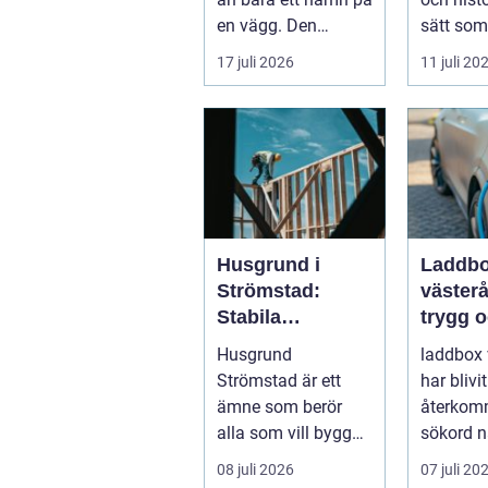
en vägg. Den
sätt som
fungerar ...
inrednin
17 juli 2026
11 juli 20
gör....
Husgrund i
Laddb
Strömstad:
västerå
Stabila
trygg 
lösningar för
effekti
Husgrund
laddbox 
boende vid
hemma
Strömstad är ett
har blivit
kusten
ämne som berör
återko
alla som vill bygga
sökord nä
tryggt och lå...
elbilsäga
08 juli 2026
07 juli 20
ladda h