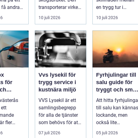
 få andra
transporterar virke
en trygg tur i
gsdetaljer
från
skärgården och en
26
10 juli 2026
10 juli 2026
avverkningsplatsen
sommar fylld av
till ...
ofrivilli...
ox
Vvs lysekil för
Fyrhjulingar till
s för
trygg service i
salu guide för
och
kustnära miljö
tryggt och smar
v
köp
västerås
VVS Lysekil är ett
Att hitta fyrhjulinga
laddning
 ett
samlingsbegrepp
till salu kan känna
mmande
för alla de tjänster
lockande, men
r fler
som behövs för att
också lite
re vill
vatten, värme och
överväldigande.
26
07 juli 2026
05 juli 2026
emma på ett
avlopp ...
Utbudet är stor...