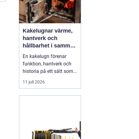
Kakelugnar värme,
hantverk och
hållbarhet i samma
eldstad
En kakelugn förenar
funktion, hantverk och
historia på ett sätt som
få andra
11 juli 2026
inredningsdetaljer gör.
Den ger en jämn och
behaglig värme, skapar
en tydlig samlingspunkt
i rummet och bidrar
samtidigt till lägre
energikostnader. I en tid
där många söker...