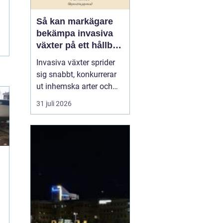
Så kan markägare
bekämpa invasiva
växter på ett hållbart
sätt
Invasiva växter sprider
sig snabbt, konkurrerar
ut inhemska arter och
kan på sikt förändra hela
31 juli 2026
ekosystem. De orsakar
också stora kostnader
för både privatpersoner,
företag och samhälle.
För markägare blir
frågan därför inte om
man ska agera, utan
hu...
t