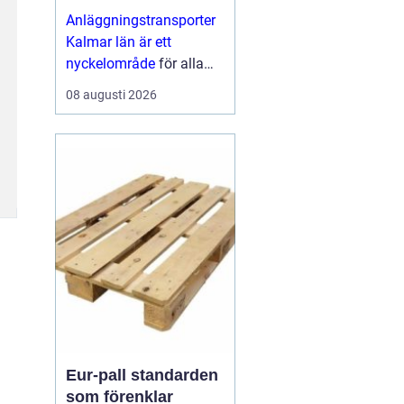
för bygg och
Anläggningstransporter
infrastruktur
Kalmar län är ett
nyckelområde
för alla
som driver bygg och
08 augusti 2026
anläggningsprojekt ...
Eur-pall standarden
som förenklar