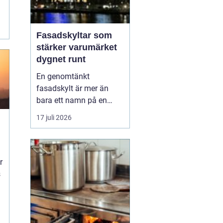
Fasadskyltar som
stärker varumärket
dygnet runt
En genomtänkt
fasadskylt är mer än
bara ett namn på en
vägg. Den fungerar som
17 juli 2026
företagets ansikte utåt,
leder kunder rätt och
t
signalerar kvalitet innan
någon ens har klivit
r
innanför dörren. F&o...
s