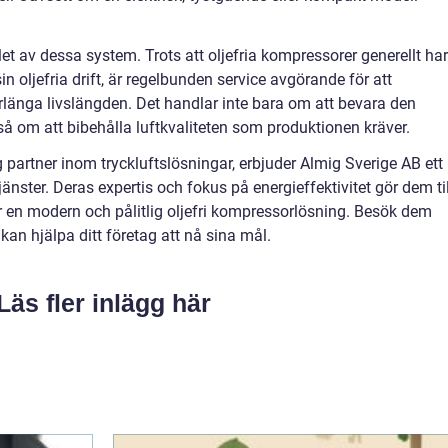
let av dessa system. Trots att oljefria kompressorer generellt har
n oljefria drift, är regelbunden service avgörande för att
rlänga livslängden. Det handlar inte bara om att bevara den
å om att bibehålla luftkvaliteten som produktionen kräver.
g partner inom tryckluftslösningar, erbjuder Almig Sverige AB ett
nster. Deras expertis och fokus på energieffektivitet gör dem til
ter en modern och pålitlig oljefri kompressorlösning. Besök dem
an hjälpa ditt företag att nå sina mål.
Läs fler inlägg här