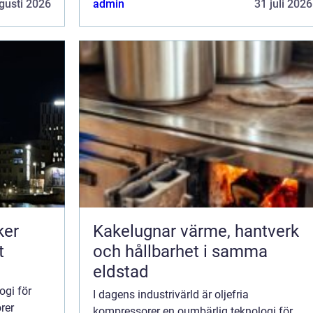
gusti 2026
admin
31 juli 2026
ker
Kakelugnar värme, hantverk
t
och hållbarhet i samma
eldstad
ogi för
I dagens industrivärld är oljefria
rer
kompressorer en oumbärlig teknologi för