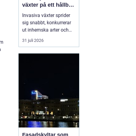
växter på ett hållbart
sätt
Invasiva växter sprider
sig snabbt, konkurrerar
ut inhemska arter och
kan på sikt förändra hela
31 juli 2026
om
ekosystem. De orsakar
a
också stora kostnader
för både privatpersoner,
företag och samhälle.
För markägare blir
frågan därför inte om
man ska agera, utan
hu...
Fasadskyltar som