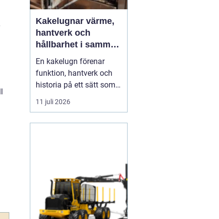
Kakelugnar värme,
hantverk och
hållbarhet i samma
eldstad
En kakelugn förenar
funktion, hantverk och
historia på ett sätt som
l
få andra
11 juli 2026
inredningsdetaljer gör.
Den ger en jämn och
behaglig värme, skapar
en tydlig samlingspunkt
i rummet och bidrar
samtidigt till lägre
energikostnader. I en tid
där många söker...