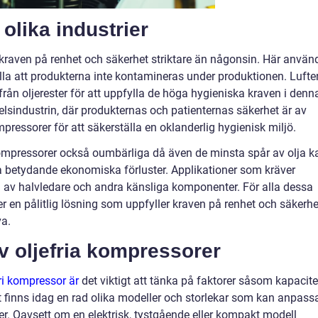
olika industrier
r kraven på renhet och säkerhet striktare än någonsin. Här använ
älla att produkterna inte kontamineras under produktionen. Lufte
rån oljerester för att uppfylla de höga hygieniska kraven i denn
lsindustrin, där produkternas och patienternas säkerhet är av
mpressorer för att säkerställa en oklanderlig hygienisk miljö.
 kompressorer också oumbärliga då även de minsta spår av olja k
a betydande ekonomiska förluster. Applikationer som kräver
ngen av halvledare och andra känsliga komponenter. För alla dessa
er en pålitlig lösning som uppfyller kraven på renhet och säkerhe
va.
v oljefria kompressorer
fri kompressor är
det viktigt att tänka på faktorer såsom kapacite
et finns idag en rad olika modeller och storlekar som kan anpass
er. Oavsett om en elektrisk, tystgående eller kompakt modell