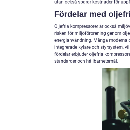
utan också sparar kostnader för upp
Fördelar med oljef
Oljefria kompressorer är också miljö
risken för miljöförorening genom olje
energianvändning. Många moderna ol
integrerade kylare och styrsystem, vi
fördelar erbjuder oljefria kompressore
standarder och hållbarhetsmål.