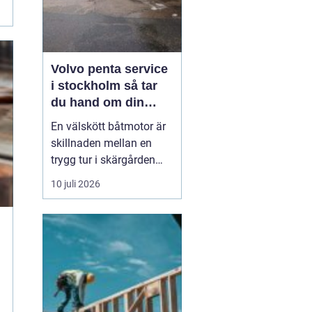
Volvo penta service
i stockholm så tar
du hand om din
båtmotor på rätt sätt
En välskött båtmotor är
skillnaden mellan en
trygg tur i skärgården
och en sommar fylld av
10 juli 2026
ofrivilliga stopp. Många
båtägare i
Stockholmsområdet
använder Volvo Penta,
just eftersom motorerna
är driftsäkra och
anpassade för nordiska
förhållanden. Men ...