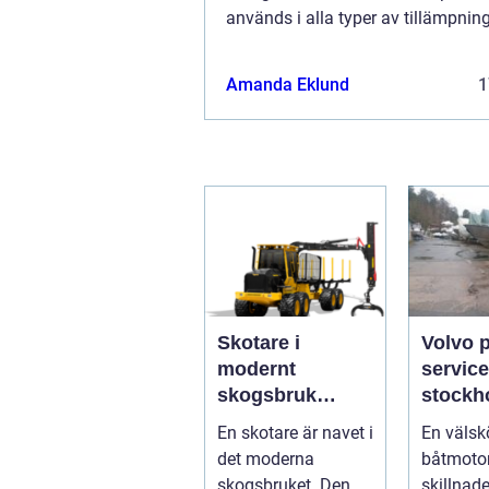
används i alla typer av tillämpnin
och oljefri tryckluft är avgörande.
Amanda Eklund
1
Skotare i
Volvo 
modernt
service
skogsbruk
stockholm 
teknik,
du han
En skotare är navet i
En välsk
effektivitet och
båtmoto
det moderna
båtmotor
hållbarhet
sätt
skogsbruket. Den
skillnad