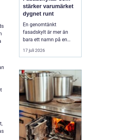
stärker varumärket
dygnet runt
En genomtänkt
ds
fasadskylt är mer än
n
bara ett namn på en
a
vägg. Den fungerar som
17 juli 2026
företagets ansikte utåt,
leder kunder rätt och
an
signalerar kvalitet innan
någon ens har klivit
innanför dörren. F&o...
t
t,
as