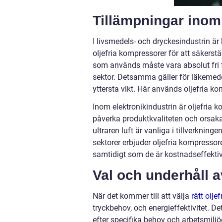
Tillämpningar inom 
I livsmedels- och dryckesindustrin ä
oljefria kompressorer för att säkerst
som används måste vara absolut fri f
sektor. Detsamma gäller för läkemede
yttersta vikt. Här används oljefria ko
Inom elektronikindustrin är oljefria
påverka produktkvaliteten och orsak
ultraren luft är vanliga i tillverkni
sektorer erbjuder oljefria kompressor
samtidigt som de är kostnadseffekti
Val och underhåll a
När det kommer till att välja
rätt olje
tryckbehov, och energieffektivitet. D
efter specifika behov och arbetsmiljö