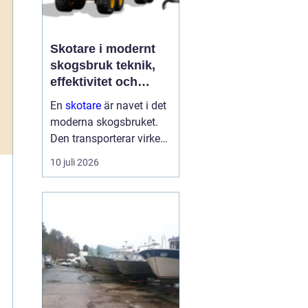
Skotare i modernt
skogsbruk teknik,
effektivitet och
hållbarhet
En
skotare
är navet i det
moderna skogsbruket.
Den transporterar virke
från avverkningsplatsen
10 juli 2026
till bilväg eller
timmerupplag, ofta i
svårtillgänglig terräng
och under tuffa
förhållanden. Rä...