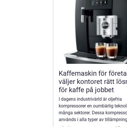
Kaffemaskin för företa
väljer kontoret rätt lös
för kaffe på jobbet
I dagens industrivärld är oljefria
kompressorer en oumbärlig teknol
många sektorer. Dessa kompresso
används i alla typer av tillämpnin
och oljefri tryckluft är avgörande.