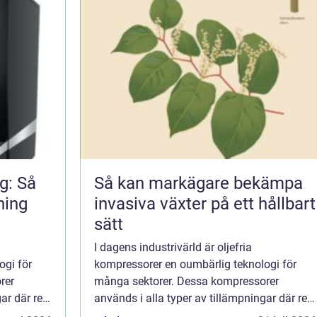
g: Så
Så kan markägare bekämpa
ning
invasiva växter på ett hållbart
sätt
I dagens industrivärld är oljefria
ogi för
kompressorer en oumbärlig teknologi för
rer
många sektorer. Dessa kompressorer
gar där ren
används i alla typer av tillämpningar där ren
 Framf&o...
och oljefri tryckluft är avgörande. Framf&o...