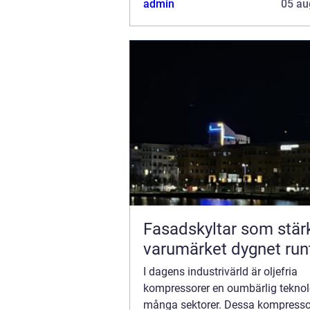
admin
05 au
Fasadskyltar som stär
varumärket dygnet run
I dagens industrivärld är oljefria
kompressorer en oumbärlig teknol
många sektorer. Dessa kompresso