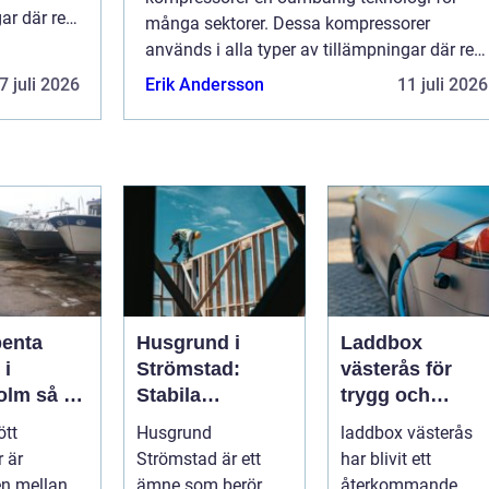
gar där ren
många sektorer. Dessa kompressorer
 Framf&o...
används i alla typer av tillämpningar där ren
och oljefri tryckluft är avgörande. Framf&o...
7 juli 2026
Erik Andersson
11 juli 2026
penta
Husgrund i
Laddbox
 i
Strömstad:
västerås för
så tar
Stabila
trygg och
d om din
lösningar för
effektiv
ött
Husgrund
laddbox västerås
r på rätt
boende vid
hemmaladdnin
 är
Strömstad är ett
har blivit ett
kusten
en mellan
ämne som berör
återkommande