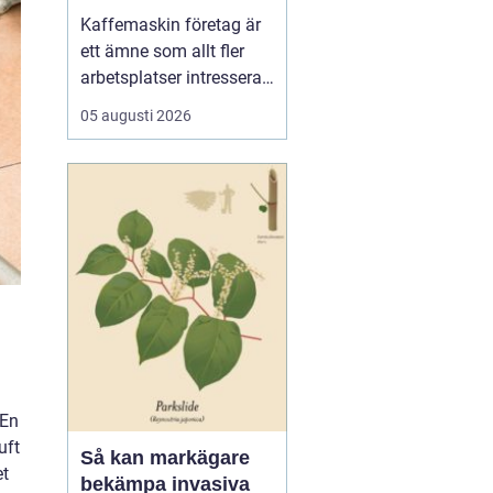
för kaffe på jobbet
Kaffemaskin företag är
ett ämne som allt fler
arbetsplatser intresserar
sig för när de vill höja
05 augusti 2026
trivsel och effektivitet på
kontoret. Kaffe har blivit
en naturlig del av
arbetsdagen, och många
medarbetare up...
 En
uft
Så kan markägare
et
bekämpa invasiva