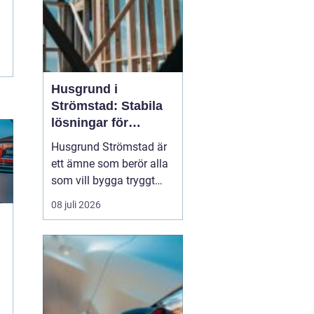
Husgrund i
Strömstad: Stabila
lösningar för
boende vid kusten
Husgrund Strömstad är
ett ämne som berör alla
som vill bygga tryggt
och långsiktigt nära
08 juli 2026
havet. Närheten till
saltvatten, hårda vindar
och bergig terräng ställer
höga krav på både p...
g