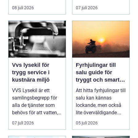
ladda hemma på ett
08 juli 2026
07 juli 2026
säk...
Vvs lysekil för
Fyrhjulingar till
trygg service i
salu guide för
kustnära miljö
tryggt och smart
köp
VVS Lysekil är ett
Att hitta fyrhjulingar till
samlingsbegrepp för
salu kan kännas
alla de tjänster som
lockande, men också
behövs för att vatten,
lite överväldigande.
värme och avlopp ...
Utbudet är stor...
07 juli 2026
05 juli 2026