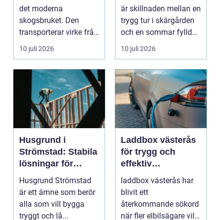
båtmotor på rätt
det moderna
är skillnaden mellan en
sätt
skogsbruket. Den
trygg tur i skärgården
transporterar virke från
och en sommar fylld
avverkningsplatsen till
av ofrivilli...
10 juli 2026
10 juli 2026
...
Husgrund i
Laddbox västerås
Strömstad: Stabila
för trygg och
lösningar för
effektiv
boende vid kusten
hemmaladdning
Husgrund Strömstad
laddbox västerås har
är ett ämne som berör
blivit ett
alla som vill bygga
återkommande sökord
tryggt och lå...
när fler elbilsägare vill