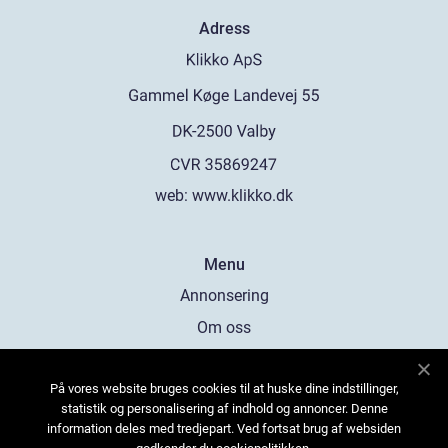
Adress
web:
www.klikko.dk
Menu
Annonsering
Om oss
Cookies
På vores website bruges cookies til at huske dine indstillinger,
Kontakta oss
statistik og personalisering af indhold og annoncer. Denne
Sitemap
information deles med tredjepart. Ved fortsat brug af websiden