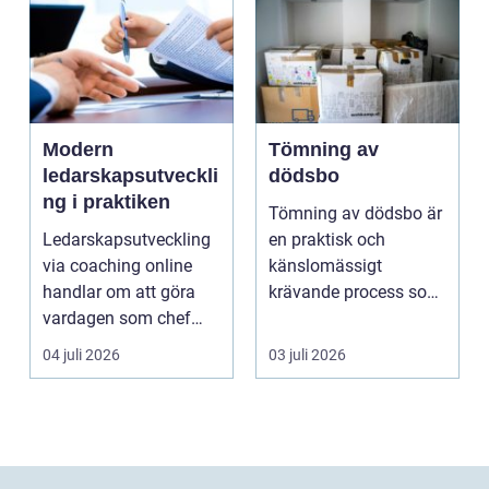
Modern
Tömning av
ledarskapsutveckli
dödsbo
ng i praktiken
Tömning av dödsbo är
Ledarskapsutveckling
en praktisk och
via coaching online
känslomässigt
handlar om att göra
krävande process som
vardagen som chef
många bara möter en
både mer h...
gång ell...
04 juli 2026
03 juli 2026