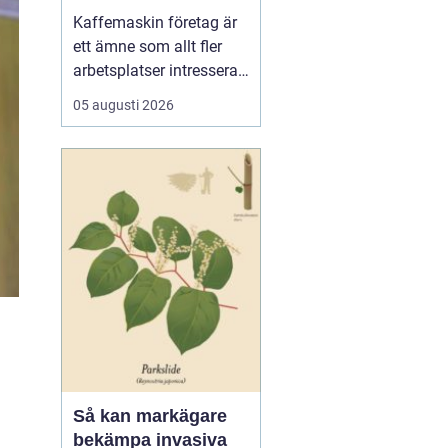
för kaffe på jobbet
Kaffemaskin företag är
ett ämne som allt fler
arbetsplatser intresserar
sig för när de vill höja
05 augusti 2026
trivsel och effektivitet på
kontoret. Kaffe har blivit
en naturlig del av
arbetsdagen, och många
medarbetare up...
Så kan markägare
bekämpa invasiva