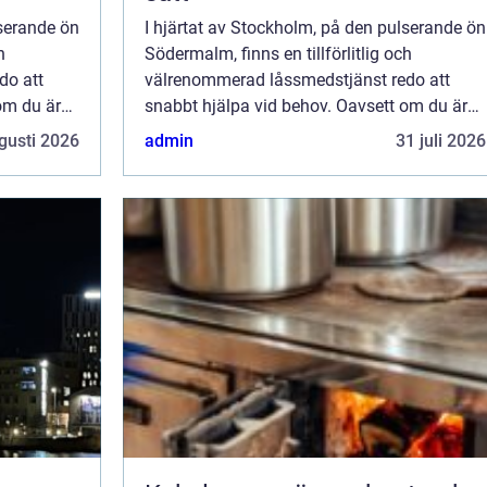
lserande ön
I hjärtat av Stockholm, på den pulserande ön
h
Södermalm, finns en tillförlitlig och
do att
välrenommerad låssmedstjänst redo att
om du är
snabbt hjälpa vid behov. Oavsett om du är
låst ute, behöver byta e...
gusti 2026
admin
31 juli 2026