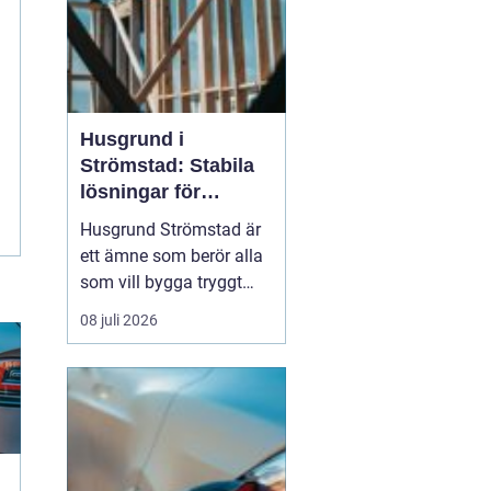
Husgrund i
Strömstad: Stabila
lösningar för
boende vid kusten
Husgrund Strömstad är
ett ämne som berör alla
som vill bygga tryggt
och långsiktigt nära
08 juli 2026
havet. Närheten till
saltvatten, hårda vindar
och bergig terräng ställer
höga krav på både p...