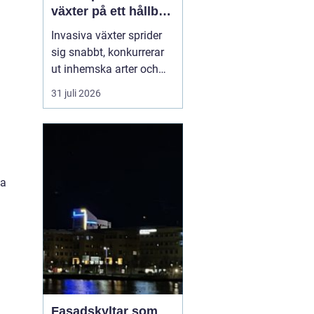
växter på ett hållbart
sätt
Invasiva växter sprider
sig snabbt, konkurrerar
ut inhemska arter och
kan på sikt förändra hela
31 juli 2026
ekosystem. De orsakar
också stora kostnader
för både privatpersoner,
a
företag och samhälle.
För markägare blir
na
frågan därför inte om
man ska agera, utan
hu...
Fasadskyltar som