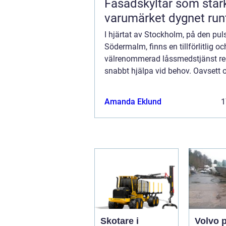
Fasadskyltar som stär
varumärket dygnet run
I hjärtat av Stockholm, på den pu
Södermalm, finns en tillförlitlig oc
välrenommerad låssmedstjänst re
snabbt hjälpa vid behov. Oavsett 
låst ute, behöver byta e...
Amanda Eklund
1
Skotare i
Volvo 