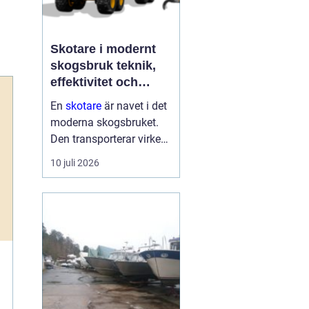
Skotare i modernt
skogsbruk teknik,
effektivitet och
hållbarhet
En
skotare
är navet i det
moderna skogsbruket.
Den transporterar virke
från avverkningsplatsen
10 juli 2026
till bilväg eller
timmerupplag, ofta i
svårtillgänglig terräng
och under tuffa
förhållanden. Rä...