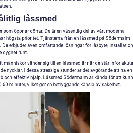
atsen.
litlig låssmed
r som öppnar dörrar. De är en väsentlig del av vårt moderna
har högsta prioritet. Tjänsterna från en låssmed på Södermalm
 De erbjuder även omfattande lösningar för låsbyte, installation
e dygnet runt.
tt människor vänder sig till en låssmed är när de står inför akut
rade nycklar. I dessa stressiga stunder är det avgörande att ha en
abb och effektiv hjälp. Låssmed Södermalm är kända för att kun
0-60 minuter, vilket ger en betryggande känsla av säkerhet.