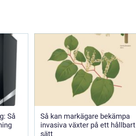
g: Så
Så kan markägare bekämpa
ning
invasiva växter på ett hållbart
sätt