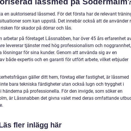
ktoriserad låssmed på Södermalm
a en auktoriserad låssmed. För det första har de relevant tränin
a situationer som kan uppstå. Det innebär också att de använder r
 risken för skador på dörrar och lås.
 arbetar på företaget Låssnabben, har över 45 års erfarenhet a
e levererar tjänster med hög professionalism och noggrannhet,
iga lösningar för sina kunder. Genom att använda sig av en
av både expertis och en garanti för utfört arbete, vilket erbjuder
hetsfrågan gäller ditt hem, företag eller fastighet, är låssmed
 inte bara tekniska färdigheter utan också lugn och trygghet i
 i händerna på professionella. För den invigde, som söker en
kholm, är Låssnabben det givna valet med deras omfattande utbu
e.
Läs fler inlägg här