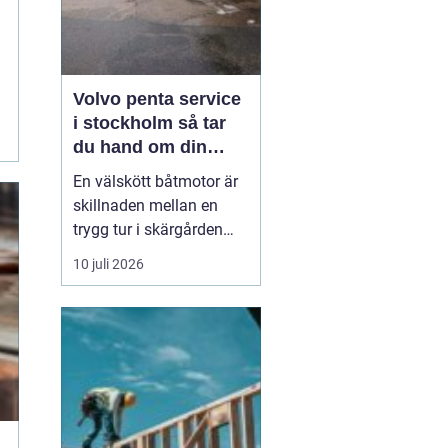
Volvo penta service
i stockholm så tar
du hand om din
båtmotor på rätt sätt
En välskött båtmotor är
skillnaden mellan en
trygg tur i skärgården
och en sommar fylld av
10 juli 2026
ofrivilliga stopp. Många
båtägare i
Stockholmsområdet
använder Volvo Penta,
just eftersom motorerna
är driftsäkra och
anpassade för nordiska
förhållanden. Men ...