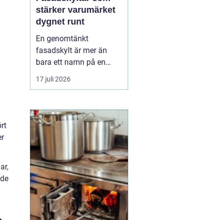
stärker varumärket
dygnet runt
En genomtänkt
fasadskylt är mer än
bara ett namn på en
vägg. Den fungerar som
17 juli 2026
företagets ansikte utåt,
leder kunder rätt och
signalerar kvalitet innan
någon ens har klivit
rt
innanför dörren. F&o...
er
ar,
ade