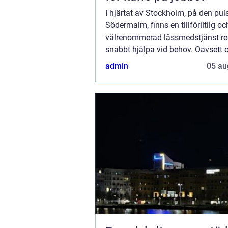
I hjärtat av Stockholm, på den pu
Södermalm, finns en tillförlitlig oc
välrenommerad låssmedstjänst re
snabbt hjälpa vid behov. Oavsett 
låst ute, behöver byta e...
admin
05 au