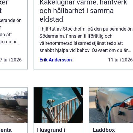
ker
Kakelugnar värme, hantverk
t
och hållbarhet i samma
eldstad
lserande ön
h
I hjärtat av Stockholm, på den pulserande ön
do att
Södermalm, finns en tillförlitlig och
om du är
välrenommerad låssmedstjänst redo att
snabbt hjälpa vid behov. Oavsett om du är
låst ute, behöver byta e...
7 juli 2026
Erik Andersson
11 juli 2026
penta
Husgrund i
Laddbox