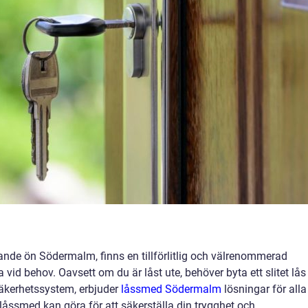
rande ön Södermalm, finns en tillförlitlig och välrenommerad
vid behov. Oavsett om du är låst ute, behöver byta ett slitet lås
säkerhetssystem, erbjuder
låssmed Södermalm
lösningar för alla
låssmed kan göra för att säkerställa din trygghet och