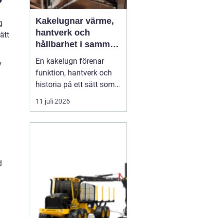
?
Kakelugnar värme,
g
hantverk och
ätt
hållbarhet i samma
eldstad
En kakelugn förenar
v
funktion, hantverk och
historia på ett sätt som
få andra
11 juli 2026
inredningsdetaljer gör.
Den ger en jämn och
behaglig värme, skapar
en tydlig samlingspunkt
i rummet och bidrar
d
samtidigt till lägre
energikostnader. I en tid
där många söker...