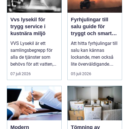
Vvs lysekil för
Fyrhjulingar till
trygg service i
salu guide för
kustnära miljö
tryggt och smart
köp
VVS Lysekil är ett
Att hitta fyrhjulingar till
samlingsbegrepp för
salu kan kännas
alla de tjänster som
lockande, men också
behövs för att vatten,
lite överväldigande.
värme och avlopp ...
Utbudet är stor...
07 juli 2026
05 juli 2026
Modern
Tömning av