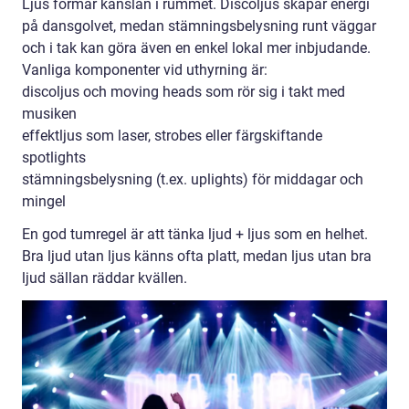
Ljus formar känslan i rummet. Discoljus skapar energi
på dansgolvet, medan stämningsbelysning runt väggar
och i tak kan göra även en enkel lokal mer inbjudande.
Vanliga komponenter vid uthyrning är:
discoljus och moving heads som rör sig i takt med
musiken
effektljus som laser, strobes eller färgskiftande
spotlights
stämningsbelysning (t.ex. uplights) för middagar och
mingel
En god tumregel är att tänka ljud + ljus som en helhet.
Bra ljud utan ljus känns ofta platt, medan ljus utan bra
ljud sällan räddar kvällen.