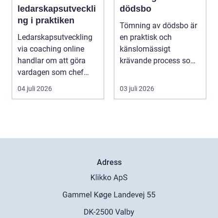
ledarskapsutveckli
dödsbo
ng i praktiken
Tömning av dödsbo är
Ledarskapsutveckling
en praktisk och
via coaching online
känslomässigt
handlar om att göra
krävande process som
vardagen som chef
många bara möter en
både mer h...
gång ell...
04 juli 2026
03 juli 2026
Adress