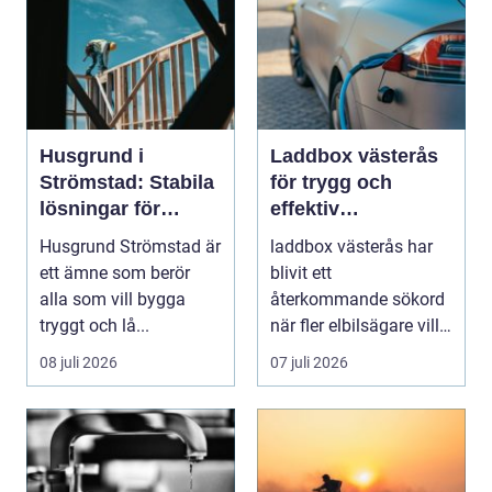
Husgrund i
Laddbox västerås
Strömstad: Stabila
för trygg och
lösningar för
effektiv
boende vid kusten
hemmaladdning
Husgrund Strömstad är
laddbox västerås har
ett ämne som berör
blivit ett
alla som vill bygga
återkommande sökord
tryggt och lå...
när fler elbilsägare vill
ladda hemma på ett
08 juli 2026
07 juli 2026
säk...