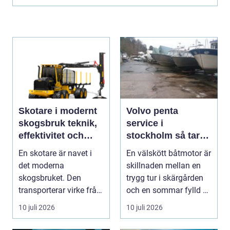
Skotare i modernt
Volvo penta
skogsbruk teknik,
service i
effektivitet och
stockholm så tar
hållbarhet
du hand om din
En skotare är navet i
En välskött båtmotor är
båtmotor på rätt
det moderna
skillnaden mellan en
sätt
skogsbruket. Den
trygg tur i skärgården
transporterar virke från
och en sommar fylld av
avverkningsplatsen till
ofrivilli...
10 juli 2026
10 juli 2026
...