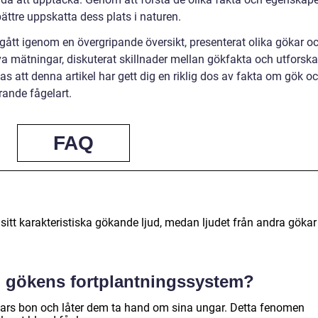
bättre uppskatta dess plats i naturen.
ått igenom en övergripande översikt, presenterat olika gökar o
iva mätningar, diskuterat skillnader mellan gökfakta och utforska
as att denna artikel har gett dig en riklig dos av fakta om gök o
rande fågelart.
FAQ
sitt karakteristiska gökande ljud, medan ljudet från andra gökar
d gökens fortplantningssystem?
lars bon och låter dem ta hand om sina ungar. Detta fenomen