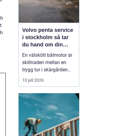
ch
t
Volvo penta service
ch
i stockholm så tar
du hand om din
båtmotor på rätt sätt
En välskött båtmotor är
skillnaden mellan en
trygg tur i skärgården
och en sommar fylld av
10 juli 2026
ofrivilliga stopp. Många
båtägare i
Stockholmsområdet
använder Volvo Penta,
just eftersom motorerna
är driftsäkra och
anpassade för nordiska
förhållanden. Men ...