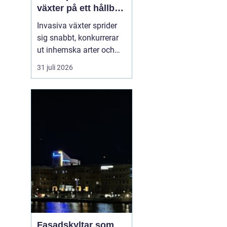
växter på ett hållbart
sätt
Invasiva växter sprider
sig snabbt, konkurrerar
ut inhemska arter och
kan på sikt förändra hela
31 juli 2026
ekosystem. De orsakar
också stora kostnader
för både privatpersoner,
företag och samhälle.
För markägare blir
frågan därför inte om
man ska agera, utan
hu...
Fasadskyltar som