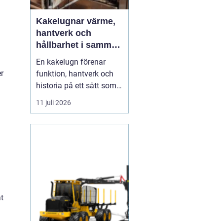
Kakelugnar värme,
hantverk och
hållbarhet i samma
eldstad
En kakelugn förenar
er
funktion, hantverk och
historia på ett sätt som
få andra
11 juli 2026
inredningsdetaljer gör.
Den ger en jämn och
behaglig värme, skapar
en tydlig samlingspunkt
i rummet och bidrar
samtidigt till lägre
energikostnader. I en tid
där många söker...
at