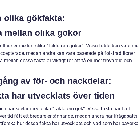
n olika gökfakta:
a mellan olika gökor
s skillnader mellan olika ”fakta om gökar”. Vissa fakta kan vara m
accepterade, medan andra kan vara baserade på folktraditioner
ilja mellan dessa fakta är viktigt för att få en mer trovärdig och
gång av för- och nackdelar:
ta har utvecklats över tiden
 och nackdelar med olika ”fakta om gök”. Vissa fakta har haft
ver tid fått ett bredare erkännande, medan andra har ifrågasatts
tt utforska hur dessa fakta har utvecklats och vad som har påverk