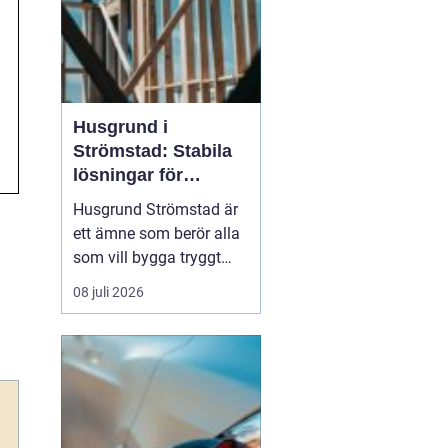
Husgrund i
Strömstad: Stabila
lösningar för
boende vid kusten
Husgrund Strömstad är
ett ämne som berör alla
som vill bygga tryggt
och långsiktigt nära
08 juli 2026
havet. Närheten till
saltvatten, hårda vindar
och bergig terräng ställer
höga krav på både p...