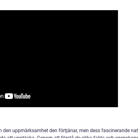
n den uppmärksamhet den förtjänar, men dess fascinerande nat
da att upptäcka. Genom att förstå de olika fakta och egenskape