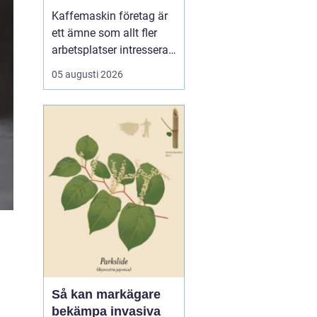
för kaffe på jobbet
Kaffemaskin företag är
ett ämne som allt fler
arbetsplatser intresserar
sig för när de vill höja
05 augusti 2026
trivsel och effektivitet på
kontoret. Kaffe har blivit
en naturlig del av
arbetsdagen, och många
medarbetare up...
Så kan markägare
bekämpa invasiva