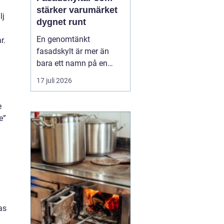
stärker varumärket
lj
dygnet runt
En genomtänkt
r.
fasadskylt är mer än
bara ett namn på en
vägg. Den fungerar som
17 juli 2026
företagets ansikte utåt,
leder kunder rätt och
e
signalerar kvalitet innan
e”
någon ens har klivit
innanför dörren. F&o...
as