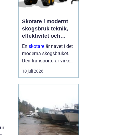
Skotare i modernt
skogsbruk teknik,
effektivitet och
hållbarhet
En
skotare
är navet i det
moderna skogsbruket.
Den transporterar virke
från avverkningsplatsen
10 juli 2026
till bilväg eller
timmerupplag, ofta i
svårtillgänglig terräng
och under tuffa
förhållanden. Rä...
ur
r