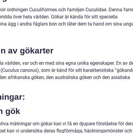
lhör ordningen Cuculiformes och familjen Cuculidae. Denna fami
ridda över hela världen. Gökar är kända för sitt speciella
sina ägg i andra fåglars bon och låter dem ta hand om sina unga
n av gökarter
ela världen, var och en med sina egna unika egenskaper. En av d
Cuculus canorus), som är känd för sitt karakteristiska ”gökand
r den afrikanska göken, den australiska göken och den asiatiska
ningar:
m gök
ativa mätningar om gökar kan vi få en djupare förståelse för der
pel kan vi undersöka deras flygförmåga, häckningsmönster och