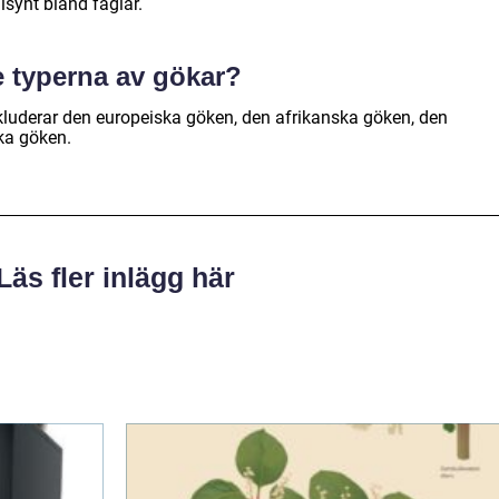
lsynt bland fåglar.
e typerna av gökar?
kluderar den europeiska göken, den afrikanska göken, den
ka göken.
Läs fler inlägg här