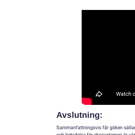
Avslutning:
Sammanfattningsvis får göken sälla
och betydelse för ekosystemen är vär