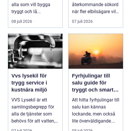
alla som vill bygga
återkommande sökord
tryggt och lå...
när fler elbilsägare vill
ladda hemma på ett
08 juli 2026
07 juli 2026
säk...
Vvs lysekil för
Fyrhjulingar till
trygg service i
salu guide för
kustnära miljö
tryggt och smart
köp
VVS Lysekil är ett
Att hitta fyrhjulingar till
samlingsbegrepp för
salu kan kännas
alla de tjänster som
lockande, men också
behövs för att vatten,
lite överväldigande.
värme och avlopp ...
Utbudet är stor...
07 juli 2026
05 juli 2026