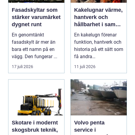
Fasadskyltar som
Kakelugnar värme,
stärker varumärket
hantverk och
dygnet runt
hållbarhet i samma
eldstad
En genomtänkt
En kakelugn förenar
fasadskylt är mer än
funktion, hantverk och
bara ett namn på en
historia på ett sätt som
vägg. Den fungerar ...
få andra
inredningsdetaljer
17 juli 2026
11 juli 2026
gör....
Skotare i modernt
Volvo penta
skogsbruk teknik,
service i