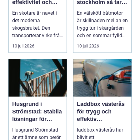
effektivitet och
stockholm så tar
hållbarhet
du hand om din
En skotare är navet i
En välskött båtmotor
båtmotor på rätt
det moderna
är skillnaden mellan en
sätt
skogsbruket. Den
trygg tur i skärgården
transporterar virke från
och en sommar fylld
avverkningsplatsen till
av ofrivilli...
10 juli 2026
10 juli 2026
...
Husgrund i
Laddbox västerås
Strömstad: Stabila
för trygg och
lösningar för
effektiv
boende vid kusten
hemmaladdning
Husgrund Strömstad
laddbox västerås har
är ett ämne som berör
blivit ett