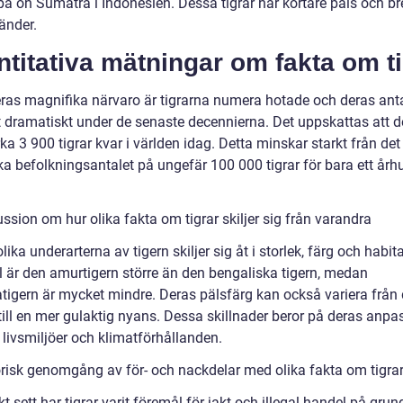
på ön Sumatra i Indonesien. Dessa tigrar har kortare päls och b
änder.
titativa mätningar om fakta om ti
eras magnifika närvaro är tigrarna numera hotade och deras anta
 dramatiskt under de senaste decennierna. Det uppskattas att d
rka 3 900 tigrar kvar i världen idag. Detta minskar starkt från det
ska befolkningsantalet på ungefär 100 000 tigrar för bara ett år
ssion om hur olika fakta om tigrar skiljer sig från varandra
lika underarterna av tigern skiljer sig åt i storlek, färg och habitat
 är den amurtigern större än den bengaliska tigern, medan
tigern är mycket mindre. Deras pälsfärg kan också variera från 
till en mer gulaktig nyans. Dessa skillnader beror på deras anpa
ka livsmiljöer och klimatförhållanden.
orisk genomgång av för- och nackdelar med olika fakta om tigra
kt sett har tigrar varit föremål för jakt och illegal handel på grun