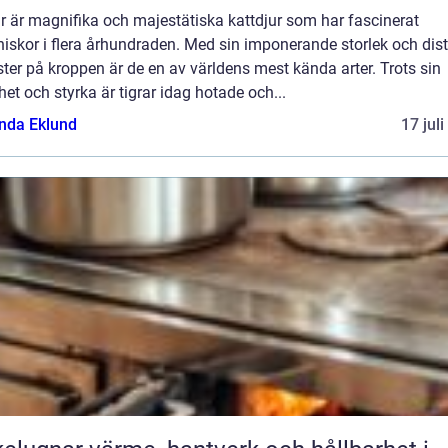
r är magnifika och majestätiska kattdjur som har fascinerat
iskor i flera århundraden. Med sin imponerande storlek och dist
er på kroppen är de en av världens mest kända arter. Trots sin
et och styrka är tigrar idag hotade och...
da Eklund
17 jul