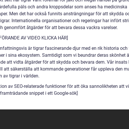
ärdefulla päls och andra kroppsdelar som anses ha medicinska
per. Men det har också funnits ansträngningar för att skydda o
igrar. Internationella organisationer och regeringar har infört str
ch genomfört åtgärder för att bevara dessa vackra varelser.
NFÖRANDE AV VIDEO KLICKA HÄR]
attningsvis är tigrar fascinerande djur med en rik historia och 
ner i sina ekosystem. Samtidigt som vi beundrar deras skönhet ä
de att vidta åtgärder för att skydda och bevara dem. Vår insats
till att säkerställa att kommande generationer får uppleva den m
 av tigrar i världen.
tion av SEO-relaterade funktioner för att öka sannolikheten att v
framträdande snippet i ett Google-sök]