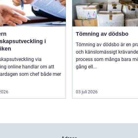
rn
Tömning av dödsbo
skapsutveckling i
Tömning av dödsbo är en pr
tiken
och känslomässigt krävand
skapsutveckling via
process som många bara mö
ng online handlar om att
gång ell...
vardagen som chef både mer
 2026
03 juli 2026