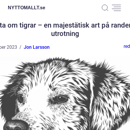
NYTTOMALLT.
se
ta om tigrar – en majestätisk art på randen 
utrotning
red
ber 2023
Jon Larsson