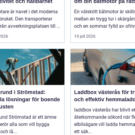
tivitet och hållbarhet
om din båtmotor på rätt
tare är navet i det moderna
En välskött båtmotor är skil
ruket. Den transporterar
mellan en trygg tur i skärgå
från avverkningsplatsen till ...
och en sommar fylld av ofrivil
 2026
10 juli 2026
rund i Strömstad:
Laddbox västerås för t
la lösningar för boende
och effektiv hemmalad
kusten
laddbox västerås har blivit et
und Strömstad är ett ämne
återkommande sökord när fl
rör alla som vill bygga
elbilsägare vill ladda hemm
och lå...
ett säk...