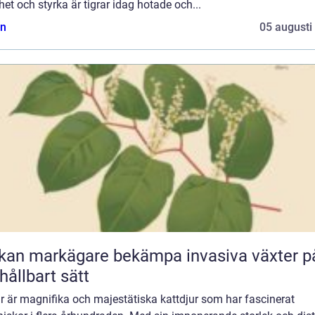
et och styrka är tigrar idag hotade och...
n
05 augusti
kan markägare bekämpa invasiva växter p
 hållbart sätt
r är magnifika och majestätiska kattdjur som har fascinerat