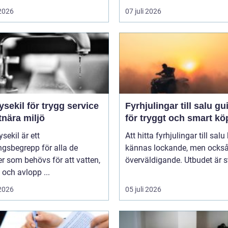
 2026
07 juli 2026
ysekil för trygg service
Fyrhjulingar till salu guide
tnära miljö
för tryggt och smart kö
sekil är ett
Att hitta fyrhjulingar till salu
gsbegrepp för alla de
kännas lockande, men också 
er som behövs för att vatten,
överväldigande. Utbudet är st
och avlopp ...
 2026
05 juli 2026