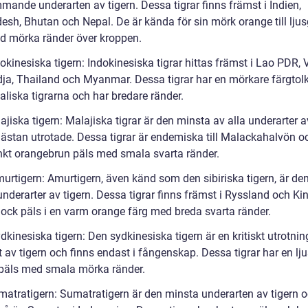
mande underarten av tigern. Dessa tigrar finns främst i Indien,
esh, Bhutan och Nepal. De är kända för sin mörk orange till ljus
d mörka ränder över kroppen.
okinesiska tigern: Indokinesiska tigrar hittas främst i Lao PDR, 
a, Thailand och Myanmar. Dessa tigrar har en mörkare färgtol
aliska tigrarna och har bredare ränder.
ajiska tigern: Malajiska tigrar är den minsta av alla underarter a
nästan utrotade. Dessa tigrar är endemiska till Malackahalvön o
inkt orangebrun päls med smala svarta ränder.
urtigern: Amurtigern, även känd som den sibiriska tigern, är den
underarter av tigern. Dessa tigrar finns främst i Ryssland och Ki
tjock päls i en varm orange färg med breda svarta ränder.
kinesiska tigern: Den sydkinesiska tigern är en kritiskt utrotni
 av tigern och finns endast i fångenskap. Dessa tigrar har en lj
päls med smala mörka ränder.
matratigern: Sumatratigern är den minsta underarten av tigern o