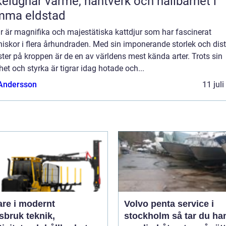
ärme, hantverk och hållbarhet i
mma eldstad
r är magnifika och majestätiska kattdjur som har fascinerat
iskor i flera århundraden. Med sin imponerande storlek och dist
er på kroppen är de en av världens mest kända arter. Trots sin
et och styrka är tigrar idag hotade och...
 Andersson
11 jul
are i modernt
Volvo penta service i
uk teknik,
stockholm så tar du hand