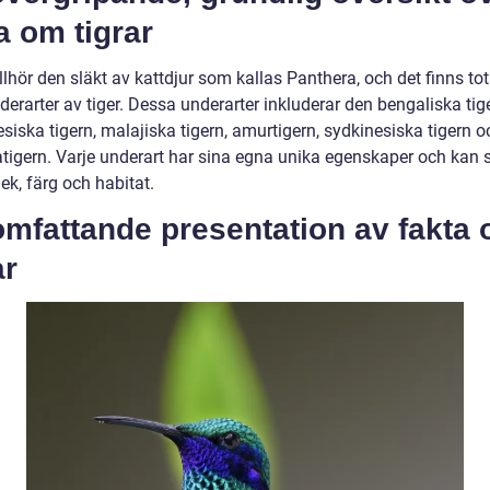
a om tigrar
illhör den släkt av kattdjur som kallas Panthera, och det finns tot
derarter av tiger. Dessa underarter inkluderar den bengaliska tig
siska tigern, malajiska tigern, amurtigern, sydkinesiska tigern o
tigern. Varje underart har sina egna unika egenskaper och kan sk
rlek, färg och habitat.
omfattande presentation av fakta
ar