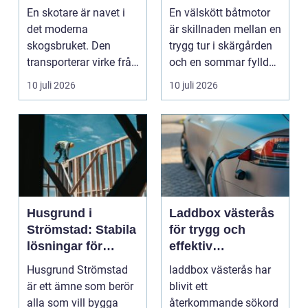
hållbarhet
du hand om din
En skotare är navet i
En välskött båtmotor
båtmotor på rätt
det moderna
är skillnaden mellan en
sätt
skogsbruket. Den
trygg tur i skärgården
transporterar virke från
och en sommar fylld
avverkningsplatsen till
av ofrivilli...
10 juli 2026
10 juli 2026
...
Husgrund i
Laddbox västerås
Strömstad: Stabila
för trygg och
lösningar för
effektiv
boende vid kusten
hemmaladdning
Husgrund Strömstad
laddbox västerås har
är ett ämne som berör
blivit ett
alla som vill bygga
återkommande sökord