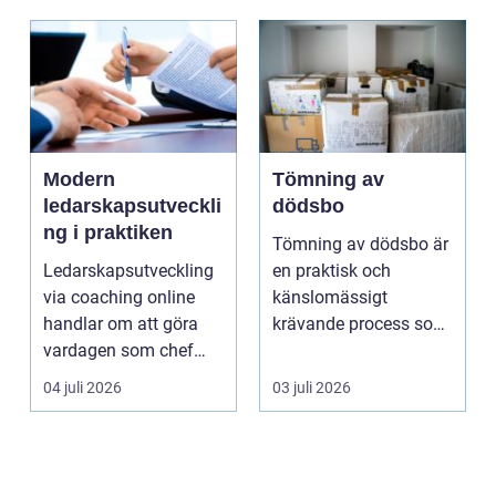
Modern
Tömning av
ledarskapsutveckli
dödsbo
ng i praktiken
Tömning av dödsbo är
Ledarskapsutveckling
en praktisk och
via coaching online
känslomässigt
handlar om att göra
krävande process som
vardagen som chef
många bara möter en
både mer h...
gång ell...
04 juli 2026
03 juli 2026