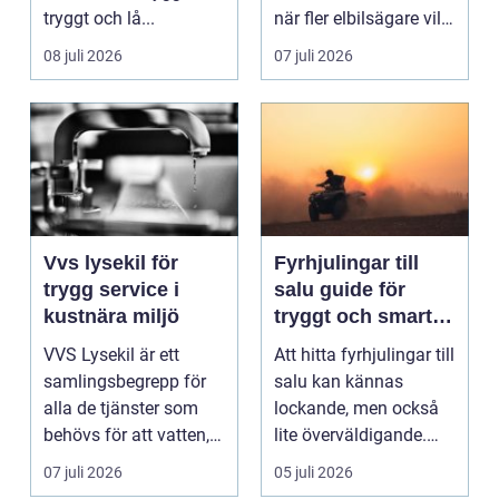
tryggt och lå...
när fler elbilsägare vill
ladda hemma på ett
08 juli 2026
07 juli 2026
säk...
Vvs lysekil för
Fyrhjulingar till
trygg service i
salu guide för
kustnära miljö
tryggt och smart
köp
VVS Lysekil är ett
Att hitta fyrhjulingar till
samlingsbegrepp för
salu kan kännas
alla de tjänster som
lockande, men också
behövs för att vatten,
lite överväldigande.
värme och avlopp ...
Utbudet är stor...
07 juli 2026
05 juli 2026